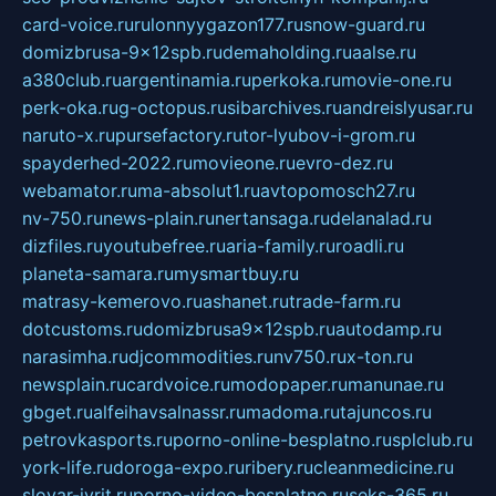
card-voice.ru
rulonnyygazon177.ru
snow-guard.ru
domizbrusa-9x12spb.ru
demaholding.ru
aalse.ru
a380club.ru
argentinamia.ru
perkoka.ru
movie-one.ru
perk-oka.ru
g-octopus.ru
sibarchives.ru
andreislyusar.ru
naruto-x.ru
pursefactory.ru
tor-lyubov-i-grom.ru
spayderhed-2022.ru
movieone.ru
evro-dez.ru
webamator.ru
ma-absolut1.ru
avtopomosch27.ru
nv-750.ru
news-plain.ru
nertansaga.ru
delanalad.ru
dizfiles.ru
youtubefree.ru
aria-family.ru
roadli.ru
planeta-samara.ru
mysmartbuy.ru
matrasy-kemerovo.ru
ashanet.ru
trade-farm.ru
dotcustoms.ru
domizbrusa9x12spb.ru
autodamp.ru
narasimha.ru
djcommodities.ru
nv750.ru
x-ton.ru
newsplain.ru
cardvoice.ru
modopaper.ru
manunae.ru
gbget.ru
alfeihavsalnassr.ru
madoma.ru
tajuncos.ru
petrovkasports.ru
porno-online-besplatno.ru
splclub.ru
york-life.ru
doroga-expo.ru
ribery.ru
cleanmedicine.ru
slovar-ivrit.ru
porno-video-besplatno.ru
seks-365.ru