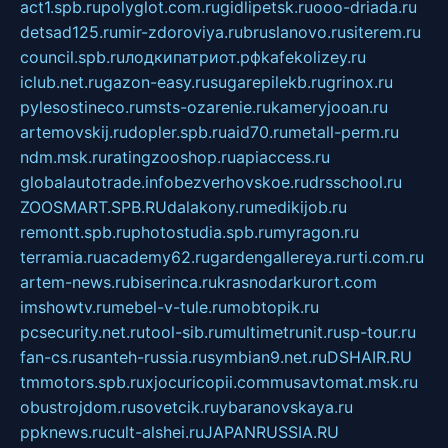
act1.spb.ru
polyglot.com.ru
gidlipetsk.ru
ooo-driada.ru
detsad125.ru
mir-zdoroviya.ru
bruslanovo.ru
siterem.ru
council.spb.ru
лодкипатриот.рф
kafekolizey.ru
iclub.net.ru
gazon-easy.ru
sugarepilekb.ru
grinox.ru
pylesostineco.ru
msts-ozarenie.ru
kameryjooan.ru
artemovskij.ru
dopler.spb.ru
aid70.ru
metall-perm.ru
ndm.msk.ru
ratingzooshop.ru
apiaccess.ru
globalautotrade.info
bezverhovskoe.ru
drsschool.ru
ZOOSMART.SPB.RU
dalakony.ru
medikijob.ru
remontt.spb.ru
photostudia.spb.ru
myragon.ru
terramia.ru
academy62.ru
gardengallereya.ru
rti.com.ru
artem-news.ru
biserinca.ru
krasnodarkurort.com
imshowtv.ru
mebel-v-tule.ru
mobtopik.ru
pcsecurity.net.ru
tool-sib.ru
multimetrunit.ru
sp-tour.ru
fan-cs.ru
santeh-russia.ru
symbian9.net.ru
DSHAIR.RU
tmmotors.spb.ru
xjocuricopii.com
musavtomat.msk.ru
obustrojdom.ru
sovetcik.ru
ybaranovskaya.ru
ppknews.ru
cult-alshei.ru
JAPANRUSSIA.RU