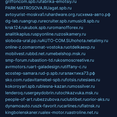
griffoncom.spb.ru
fabrika-emotsiy.ru
PARK-MATROSOVA.RU
agat.spb.ru
avtoyurist-moskva1.ru
hardware.org.ru
схема-авто.рф
dg-lab.ru
angrup.ru
recruiter.spb.ru
music8.spb.ru
krsk124.ru
kubok.spb.ru
romanofforex.ru
analitikaplus.ru
spyonline.ru
zosikamery.ru
sloboda-ural.pp.ru
AUTO-COM.SU
hohota.net
alimy.ru
online-z.com
aromat-vostoka.ru
otdelkaexp.ru
mobilvest.ru
bbd.net.ru
mebelshop.msk.ru
smp-forum.ru
bastion-td.ru
kosmoscreative.ru
avrmotors.ru
art-galadesign.ru
tiffany-c.ru
ecostep-samara.ru
d-p.spb.ru
галактика73.рф
sko.com.ru
davitamebel-spb.ru
fotsis.ru
tesiaes.ru
kokoroyari.spb.ru
blesna-kazan.ru
mossilver.ru
lenderoq.ru
sergeydobrin.ru
tochkazvuka.msk.ru
people-of-art.ru
bezzubova.ru
clubtibet.ru
orior-aks.ru
dynamoauto.ru
szk-favorit.ru
carlines.ru
flatnsk.ru
kingbolenskaner.ru
alex-motor.ru
astroline.net.ru