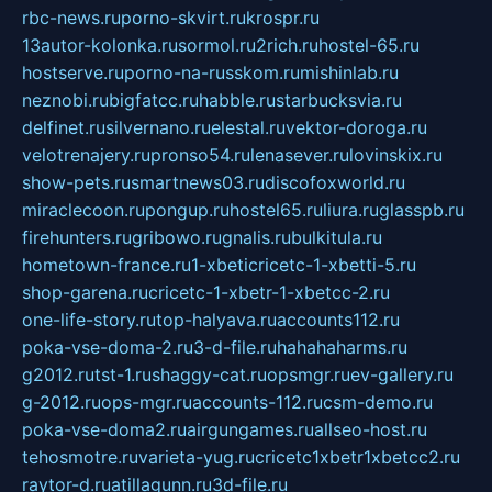
rbc-news.ru
porno-skvirt.ru
krospr.ru
13autor-kolonka.ru
sormol.ru
2rich.ru
hostel-65.ru
hostserve.ru
porno-na-russkom.ru
mishinlab.ru
neznobi.ru
bigfatcc.ru
habble.ru
starbucksvia.ru
delfinet.ru
silvernano.ru
elestal.ru
vektor-doroga.ru
velotrenajery.ru
pronso54.ru
lenasever.ru
lovinskix.ru
show-pets.ru
smartnews03.ru
discofoxworld.ru
miraclecoon.ru
pongup.ru
hostel65.ru
liura.ru
glasspb.ru
firehunters.ru
gribowo.ru
gnalis.ru
bulkitula.ru
hometown-france.ru
1-xbeticricetc-1-xbetti-5.ru
shop-garena.ru
cricetc-1-xbetr-1-xbetcc-2.ru
one-life-story.ru
top-halyava.ru
accounts112.ru
poka-vse-doma-2.ru
3-d-file.ru
hahahaharms.ru
g2012.ru
tst-1.ru
shaggy-cat.ru
opsmgr.ru
ev-gallery.ru
g-2012.ru
ops-mgr.ru
accounts-112.ru
csm-demo.ru
poka-vse-doma2.ru
airgungames.ru
allseo-host.ru
tehosmotre.ru
varieta-yug.ru
cricetc1xbetr1xbetcc2.ru
raytor-d.ru
atillagunn.ru
3d-file.ru