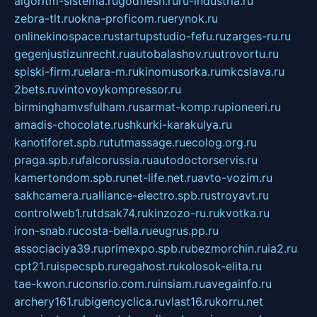
algoritm-sistema.ru
godflesh.ru
ru-industria.ru
zebra-tlt.ru
okna-proficom.ru
erynok.ru
onlinekinospace.ru
startupstudio-fefu.ru
zarges-ru.ru
gegenjustizunrecht.ru
autobalashov.ru
utrovortu.ru
spiski-firm.ru
elara-m.ru
kinomusorka.ru
mkcslava.ru
2bets.ru
vintovoykompressor.ru
birminghamvsfulham.ru
sarmat-komp.ru
pioneeri.ru
amadis-chocolate.ru
shkurki-karakulya.ru
kanotiforet.spb.ru
tutmassage.ru
ecolog.org.ru
praga.spb.ru
falcorussia.ru
autodoctorservis.ru
kamertondom.spb.ru
net-life.net.ru
avto-vozim.ru
sakhcamera.ru
alliance-electro.spb.ru
stroyavt.ru
controlweb1.ru
tdsak74.ru
kinzozo-ru.ru
kvotka.ru
iron-snab.ru
costa-bella.ru
eugrus.pp.ru
associaciya39.ru
primexpo.spb.ru
bezmorchin.ru
ia2.ru
cpt21.ru
ispecspb.ru
regahost.ru
kolosok-elita.ru
tae-kwon.ru
consrio.com.ru
insiam.ru
avegainfo.ru
archery161.ru
bigencyclica.ru
vlast16.ru
korru.net