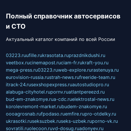
Полный справочник автосервисов
и СТО
Актуальный каталог компаний по всей России
03223.ru
ufille.ru
krasotata.ru
prazdnikdushi.ru
veetbox.ru
cinemapost.ru
ciam-fr.ru
kraft-you.ru
mega-press.ru
03223.ru
web-explore.ru
rastenuya.ru
eurovision-russia.ru
strah-news.ru
freeride-team.ru
itrack-24.ru
sexshopexpress.ru
autostudiopro.ru
alabuga-cityhotel.ru
pornv.ru
atlantpereezd.ru
bud-em-znakomye.ru
a-cdc.ru
elektrostal-news.ru
korolevremont-market.ru
budem-znakomye.ru
oooagrosnab.ru
fpodaso.ru
emfire.ru
pro-otdelky.ru
ukrasotki.ru
seksuzbek.ru
seks-uzbek.ru
porno-vk.ru
sovratili.ru
olecoon.ru
vd-dosug.ru
adonyev.ru