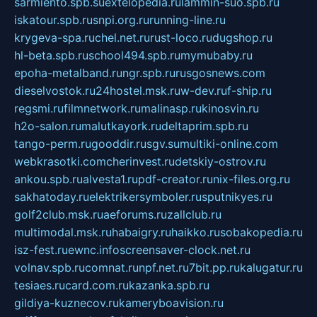
sarmiento.spb.su
extelopedia.ru
lammin-suo.spb.ru
iskatour.spb.ru
snpi.org.ru
running-line.ru
krygeva-spa.ru
chel.net.ru
rust-loco.ru
dugshop.ru
hl-beta.spb.ru
school494.spb.ru
mymubaby.ru
epoha-metalband.ru
ngr.spb.ru
rusgosnews.com
dieselvostok.ru
24hostel.msk.ru
w-dev.ru
f-ship.ru
regsmi.ru
filmnetwork.ru
malinasp.ru
kinosvin.ru
h2o-salon.ru
malutkayork.ru
deltaprim.spb.ru
tango-perm.ru
gooddir.ru
sgv.su
multiki-online.com
webkrasotki.com
cherinvest.ru
detskiy-ostrov.ru
ankou.spb.ru
alvesta1.ru
pdf-creator.ru
nix-files.org.ru
sakhatoday.ru
elektrikersymboler.ru
sputnikyes.ru
golf2club.msk.ru
aeforums.ru
zallclub.ru
multimodal.msk.ru
habaigry.ru
haikko.ru
sobakopedia.ru
isz-fest.ru
ewnc.info
screensaver-clock.net.ru
volnav.spb.ru
comnat.ru
npf.net.ru
7bit.pp.ru
kalugatur.ru
tesiaes.ru
card.com.ru
kazanka.spb.ru
gildiya-kuznecov.ru
kameryboavision.ru