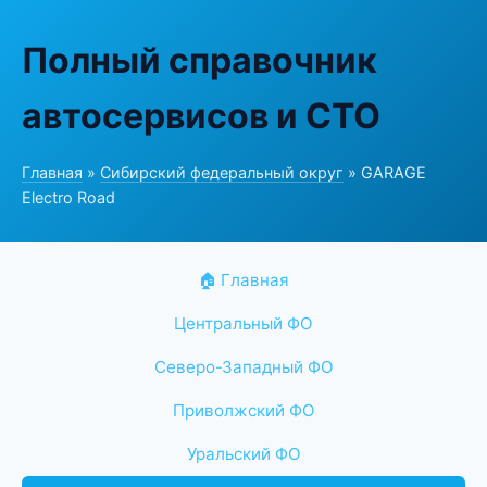
Полный справочник
автосервисов и СТО
Главная
»
Сибирский федеральный округ
» GARAGE
Electro Road
🏠 Главная
Центральный ФО
Северо-Западный ФО
Приволжский ФО
Уральский ФО