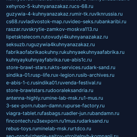
xehyroo-5-kuhnyanazakaz.ru
cs-68.ru
guzywia-4-kuhnyanazakaz.ru
mir-tk.ru
vlknrussia.ru
cs68.ru
vladivostok-map.ru
video-seks.ru
bankaribi.ru
raszar.ru
vskrytie-zamkov-moskva113.ru
lipetsktelecom.ru
tovudyi4kuhnyanazakaz.ru
seksuzb.ru
guzywia4kuhnyanazakaz.ru
fabrikaofabrikaokuhny.ru
kuhnyaekuhnyaafabrika.ru
kuhnyaykuhnyayfabrika.ru
e-abis1c.ru
store-brawl-stars.ru
kts-services.ru
dark-sand.ru
sindika-01.ru
sp-life.ru
x-legion.ru
sib-archives.ru
e-abis-1-c.ru
sindika01.ru
venda-festival.ru
store-brawlstars.ru
dooraleksandria.ru
antenna-highly.ru
mine-lab-msk.ru
1-mus.ru
3-sex-porn.ru
ban-damn.ru
purse-factory.ru
viagra-tablet.ru
fasbags.ru
adler-jun.ru
bandamn.ru
fincontech.ru
3sexporn.ru
1mus.ru
darksand.ru
rebus-toys.ru
minelab-msk.ru
rtdco.ru
seo-prodvizhenie-sajtov-stroitelnyh-kompanij.ru