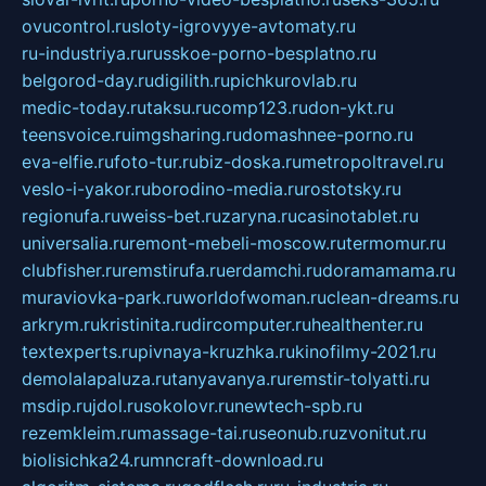
ovucontrol.ru
sloty-igrovyye-avtomaty.ru
ru-industriya.ru
russkoe-porno-besplatno.ru
belgorod-day.ru
digilith.ru
pichkurovlab.ru
medic-today.ru
taksu.ru
comp123.ru
don-ykt.ru
teensvoice.ru
imgsharing.ru
domashnee-porno.ru
eva-elfie.ru
foto-tur.ru
biz-doska.ru
metropoltravel.ru
veslo-i-yakor.ru
borodino-media.ru
rostotsky.ru
regionufa.ru
weiss-bet.ru
zaryna.ru
casinotablet.ru
universalia.ru
remont-mebeli-moscow.ru
termomur.ru
clubfisher.ru
remstirufa.ru
erdamchi.ru
doramamama.ru
muraviovka-park.ru
worldofwoman.ru
clean-dreams.ru
arkrym.ru
kristinita.ru
dircomputer.ru
healthenter.ru
textexperts.ru
pivnaya-kruzhka.ru
kinofilmy-2021.ru
demolalapaluza.ru
tanyavanya.ru
remstir-tolyatti.ru
msdip.ru
jdol.ru
sokolovr.ru
newtech-spb.ru
rezemkleim.ru
massage-tai.ru
seonub.ru
zvonitut.ru
biolisichka24.ru
mncraft-download.ru