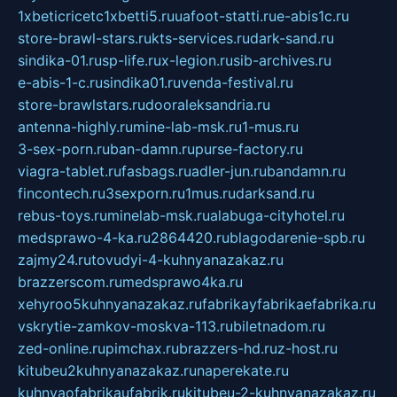
1xbeticricetc1xbetti5.ru
uafoot-statti.ru
e-abis1c.ru
store-brawl-stars.ru
kts-services.ru
dark-sand.ru
sindika-01.ru
sp-life.ru
x-legion.ru
sib-archives.ru
e-abis-1-c.ru
sindika01.ru
venda-festival.ru
store-brawlstars.ru
dooraleksandria.ru
antenna-highly.ru
mine-lab-msk.ru
1-mus.ru
3-sex-porn.ru
ban-damn.ru
purse-factory.ru
viagra-tablet.ru
fasbags.ru
adler-jun.ru
bandamn.ru
fincontech.ru
3sexporn.ru
1mus.ru
darksand.ru
rebus-toys.ru
minelab-msk.ru
alabuga-cityhotel.ru
medsprawo-4-ka.ru
2864420.ru
blagodarenie-spb.ru
zajmy24.ru
tovudyi-4-kuhnyanazakaz.ru
brazzerscom.ru
medsprawo4ka.ru
xehyroo5kuhnyanazakaz.ru
fabrikayfabrikaefabrika.ru
vskrytie-zamkov-moskva-113.ru
biletnadom.ru
zed-online.ru
pimchax.ru
brazzers-hd.ru
z-host.ru
kitubeu2kuhnyanazakaz.ru
naperekate.ru
kuhnyaofabrikaufabrik.ru
kitubeu-2-kuhnyanazakaz.ru