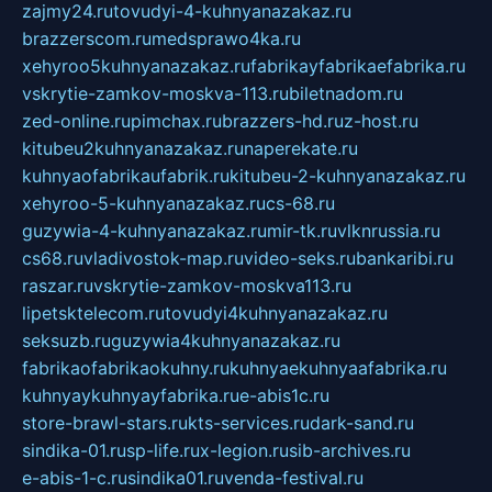
zajmy24.ru
tovudyi-4-kuhnyanazakaz.ru
brazzerscom.ru
medsprawo4ka.ru
xehyroo5kuhnyanazakaz.ru
fabrikayfabrikaefabrika.ru
vskrytie-zamkov-moskva-113.ru
biletnadom.ru
zed-online.ru
pimchax.ru
brazzers-hd.ru
z-host.ru
kitubeu2kuhnyanazakaz.ru
naperekate.ru
kuhnyaofabrikaufabrik.ru
kitubeu-2-kuhnyanazakaz.ru
xehyroo-5-kuhnyanazakaz.ru
cs-68.ru
guzywia-4-kuhnyanazakaz.ru
mir-tk.ru
vlknrussia.ru
cs68.ru
vladivostok-map.ru
video-seks.ru
bankaribi.ru
raszar.ru
vskrytie-zamkov-moskva113.ru
lipetsktelecom.ru
tovudyi4kuhnyanazakaz.ru
seksuzb.ru
guzywia4kuhnyanazakaz.ru
fabrikaofabrikaokuhny.ru
kuhnyaekuhnyaafabrika.ru
kuhnyaykuhnyayfabrika.ru
e-abis1c.ru
store-brawl-stars.ru
kts-services.ru
dark-sand.ru
sindika-01.ru
sp-life.ru
x-legion.ru
sib-archives.ru
e-abis-1-c.ru
sindika01.ru
venda-festival.ru