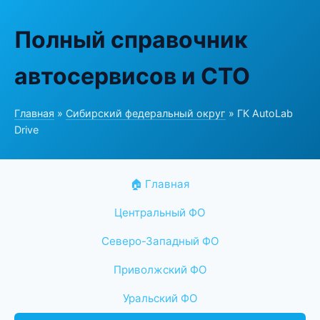
Полный справочник
автосервисов и СТО
Главная
»
Сибирский федеральный округ
» ГК AutoLab
Drive
🏠 Главная
Центральный ФО
Северо-Западный ФО
Приволжский ФО
Уральский ФО