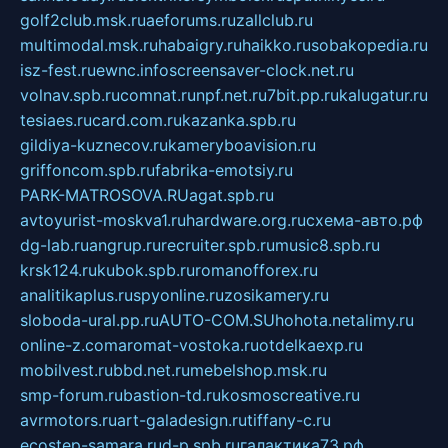
golf2club.msk.ru
aeforums.ru
zallclub.ru
multimodal.msk.ru
habaigry.ru
haikko.ru
sobakopedia.ru
isz-fest.ru
ewnc.info
screensaver-clock.net.ru
volnav.spb.ru
comnat.ru
npf.net.ru
7bit.pp.ru
kalugatur.ru
tesiaes.ru
card.com.ru
kazanka.spb.ru
gildiya-kuznecov.ru
kameryboavision.ru
griffoncom.spb.ru
fabrika-emotsiy.ru
PARK-MATROSOVA.RU
agat.spb.ru
avtoyurist-moskva1.ru
hardware.org.ru
схема-авто.рф
dg-lab.ru
angrup.ru
recruiter.spb.ru
music8.spb.ru
krsk124.ru
kubok.spb.ru
romanofforex.ru
analitikaplus.ru
spyonline.ru
zosikamery.ru
sloboda-ural.pp.ru
AUTO-COM.SU
hohota.net
alimy.ru
online-z.com
aromat-vostoka.ru
otdelkaexp.ru
mobilvest.ru
bbd.net.ru
mebelshop.msk.ru
smp-forum.ru
bastion-td.ru
kosmoscreative.ru
avrmotors.ru
art-galadesign.ru
tiffany-c.ru
ecostep-samara.ru
d-p.spb.ru
галактика73.рф