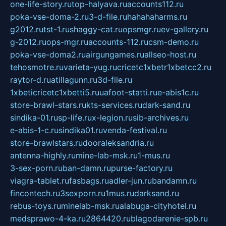
one-life-story.ru
top-halyava.ru
accounts112.ru
poka-vse-doma-2.ru
3-d-file.ru
hahahaharms.ru
g2012.ru
tst-1.ru
shaggy-cat.ru
opsmgr.ru
ev-gallery.ru
g-2012.ru
ops-mgr.ru
accounts-112.ru
csm-demo.ru
poka-vse-doma2.ru
airgungames.ru
allseo-host.ru
tehosmotre.ru
varieta-yug.ru
cricetc1xbetr1xbetcc2.ru
raytor-d.ru
atillagunn.ru
3d-file.ru
1xbeticricetc1xbetti5.ru
uafoot-statti.ru
e-abis1c.ru
store-brawl-stars.ru
kts-services.ru
dark-sand.ru
sindika-01.ru
sp-life.ru
x-legion.ru
sib-archives.ru
e-abis-1-c.ru
sindika01.ru
venda-festival.ru
store-brawlstars.ru
dooraleksandria.ru
antenna-highly.ru
mine-lab-msk.ru
1-mus.ru
3-sex-porn.ru
ban-damn.ru
purse-factory.ru
viagra-tablet.ru
fasbags.ru
adler-jun.ru
bandamn.ru
fincontech.ru
3sexporn.ru
1mus.ru
darksand.ru
rebus-toys.ru
minelab-msk.ru
alabuga-cityhotel.ru
medsprawo-4-ka.ru
2864420.ru
blagodarenie-spb.ru