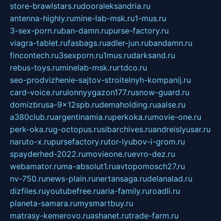
store-brawlstars.ru
dooraleksandria.ru
antenna-highly.ru
mine-lab-msk.ru
1-mus.ru
3-sex-porn.ru
ban-damn.ru
purse-factory.ru
viagra-tablet.ru
fasbags.ru
adler-jun.ru
bandamn.ru
fincontech.ru
3sexporn.ru
1mus.ru
darksand.ru
rebus-toys.ru
minelab-msk.ru
rtdco.ru
seo-prodvizhenie-sajtov-stroitelnyh-kompanij.ru
card-voice.ru
rulonnyygazon177.ru
snow-guard.ru
domizbrusa-9x12spb.ru
demaholding.ru
aalse.ru
a380club.ru
argentinamia.ru
perkoka.ru
movie-one.ru
perk-oka.ru
g-octopus.ru
sibarchives.ru
andreislyusar.ru
naruto-x.ru
pursefactory.ru
tor-lyubov-i-grom.ru
spayderhed-2022.ru
movieone.ru
evro-dez.ru
webamator.ru
ma-absolut1.ru
avtopomosch27.ru
nv-750.ru
news-plain.ru
nertansaga.ru
delanalad.ru
dizfiles.ru
youtubefree.ru
aria-family.ru
roadli.ru
planeta-samara.ru
mysmartbuy.ru
matrasy-kemerovo.ru
ashanet.ru
trade-farm.ru