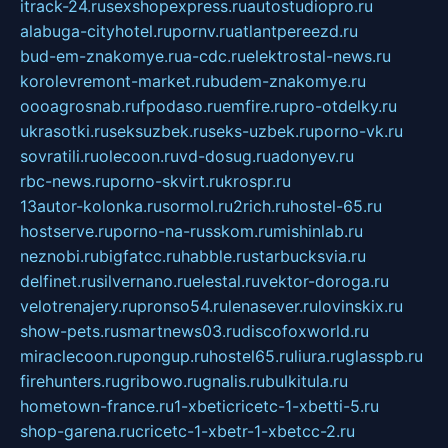
itrack-24.ru
sexshopexpress.ru
autostudiopro.ru
alabuga-cityhotel.ru
pornv.ru
atlantpereezd.ru
bud-em-znakomye.ru
a-cdc.ru
elektrostal-news.ru
korolevremont-market.ru
budem-znakomye.ru
oooagrosnab.ru
fpodaso.ru
emfire.ru
pro-otdelky.ru
ukrasotki.ru
seksuzbek.ru
seks-uzbek.ru
porno-vk.ru
sovratili.ru
olecoon.ru
vd-dosug.ru
adonyev.ru
rbc-news.ru
porno-skvirt.ru
krospr.ru
13autor-kolonka.ru
sormol.ru
2rich.ru
hostel-65.ru
hostserve.ru
porno-na-russkom.ru
mishinlab.ru
neznobi.ru
bigfatcc.ru
habble.ru
starbucksvia.ru
delfinet.ru
silvernano.ru
elestal.ru
vektor-doroga.ru
velotrenajery.ru
pronso54.ru
lenasever.ru
lovinskix.ru
show-pets.ru
smartnews03.ru
discofoxworld.ru
miraclecoon.ru
pongup.ru
hostel65.ru
liura.ru
glasspb.ru
firehunters.ru
gribowo.ru
gnalis.ru
bulkitula.ru
hometown-france.ru
1-xbeticricetc-1-xbetti-5.ru
shop-garena.ru
cricetc-1-xbetr-1-xbetcc-2.ru