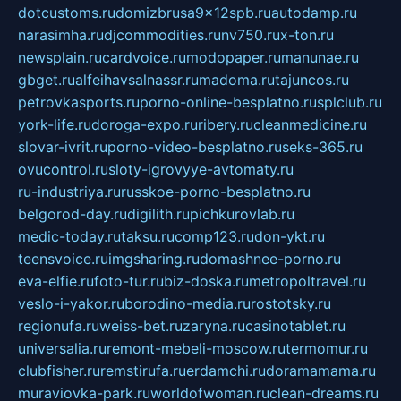
dotcustoms.ru
domizbrusa9x12spb.ru
autodamp.ru
narasimha.ru
djcommodities.ru
nv750.ru
x-ton.ru
newsplain.ru
cardvoice.ru
modopaper.ru
manunae.ru
gbget.ru
alfeihavsalnassr.ru
madoma.ru
tajuncos.ru
petrovkasports.ru
porno-online-besplatno.ru
splclub.ru
york-life.ru
doroga-expo.ru
ribery.ru
cleanmedicine.ru
slovar-ivrit.ru
porno-video-besplatno.ru
seks-365.ru
ovucontrol.ru
sloty-igrovyye-avtomaty.ru
ru-industriya.ru
russkoe-porno-besplatno.ru
belgorod-day.ru
digilith.ru
pichkurovlab.ru
medic-today.ru
taksu.ru
comp123.ru
don-ykt.ru
teensvoice.ru
imgsharing.ru
domashnee-porno.ru
eva-elfie.ru
foto-tur.ru
biz-doska.ru
metropoltravel.ru
veslo-i-yakor.ru
borodino-media.ru
rostotsky.ru
regionufa.ru
weiss-bet.ru
zaryna.ru
casinotablet.ru
universalia.ru
remont-mebeli-moscow.ru
termomur.ru
clubfisher.ru
remstirufa.ru
erdamchi.ru
doramamama.ru
muraviovka-park.ru
worldofwoman.ru
clean-dreams.ru