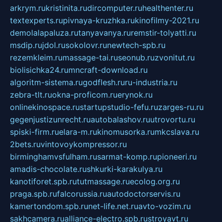
arkrym.ru
kristinita.ru
dircomputer.ru
healthenter.ru
textexperts.ru
pivnaya-kruzhka.ru
kinofilmy-2021.ru
demolalapaluza.ru
tanyavanya.ru
remstir-tolyatti.ru
msdip.ru
jdol.ru
sokolovr.ru
newtech-spb.ru
rezemkleim.ru
massage-tai.ru
seonub.ru
zvonitut.ru
biolisichka24.ru
mncraft-download.ru
algoritm-sistema.ru
godflesh.ru
ru-industria.ru
zebra-tlt.ru
okna-proficom.ru
erynok.ru
onlinekinospace.ru
startupstudio-fefu.ru
zarges-ru.ru
gegenjustizunrecht.ru
autobalashov.ru
utrovortu.ru
spiski-firm.ru
elara-m.ru
kinomusorka.ru
mkcslava.ru
2bets.ru
vintovoykompressor.ru
birminghamvsfulham.ru
sarmat-komp.ru
pioneeri.ru
amadis-chocolate.ru
shkurki-karakulya.ru
kanotiforet.spb.ru
tutmassage.ru
ecolog.org.ru
praga.spb.ru
falcorussia.ru
autodoctorservis.ru
kamertondom.spb.ru
net-life.net.ru
avto-vozim.ru
sakhcamera.ru
alliance-electro.spb.ru
stroyavt.ru