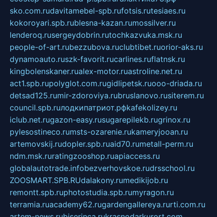
sko.com.ru
davitamebel-spb.ru
fotsis.ru
tesiaes.ru
kokoroyari.spb.ru
blesna-kazan.ru
mossilver.ru
lenderoq.ru
sergeydobrin.ru
tochkazvuka.msk.ru
people-of-art.ru
bezzubova.ru
clubtibet.ru
orior-aks.ru
dynamoauto.ru
szk-favorit.ru
carlines.ru
flatnsk.ru
kingbolenskaner.ru
alex-motor.ru
astroline.net.ru
act1.spb.ru
polyglot.com.ru
gidlipetsk.ru
ooo-driada.ru
detsad125.ru
mir-zdoroviya.ru
bruslanovo.ru
siterem.ru
council.spb.ru
лодкипатриот.рф
kafekolizey.ru
iclub.net.ru
gazon-easy.ru
sugarepilekb.ru
grinox.ru
pylesostineco.ru
msts-ozarenie.ru
kameryjooan.ru
artemovskij.ru
dopler.spb.ru
aid70.ru
metall-perm.ru
ndm.msk.ru
ratingzooshop.ru
apiaccess.ru
globalautotrade.info
bezverhovskoe.ru
drsschool.ru
ZOOSMART.SPB.RU
dalakony.ru
medikijob.ru
remontt.spb.ru
photostudia.spb.ru
myragon.ru
terramia.ru
academy62.ru
gardengallereya.ru
rti.com.ru
artem-news.ru
biserinca.ru
krasnodarkurort.com