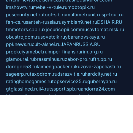
imshowtv.ru
mebel-v-tule.ru
mobtopik.ru
pcsecurity.net.ru
tool-sib.ru
multimetrunit.ru
sp-tour.ru
fan-cs.ru
santeh-russia.ru
symbian9.net.ru
DSHAIR.RU
tmmotors.spb.ru
xjocuricopii.com
musavtomat.msk.ru
obustrojdom.ru
sovetcik.ru
ybaranovskaya.ru
ppknews.ru
cult-alshei.ru
JAPANRUSSIA.RU
proekciyamebel.ru
imper-finans.ru
rim.org.ru
glamourai.ru
brassminus.ru
zabor-pro.ru
ftn.pp.ru
dorogoe58.ru
laimengpacker.ru
kuzova-zapchasti.ru
sageerp.ru
taxodrom.ru
dsrazvitie.ru
hardcity.net.ru
ratinghomegames.ru
topservice25.ru
gubernyan.ru
gtglasslined.ru
ii4.ru
tssport.spb.ru
andorra24.com
blackwallstreet.ru
oboimos.ru
optim-doors.com.ru
ikuch.ru
nycr.org.ru
npa21.ru
vremya-ch.spb.ru
desert000.ru
ivtorgi.ru
ifiori.ru
catalog-statei.ru
dcv.org.ru
spetsmaster174.ru
ipkameryhiseeu.ru
dum26.ru
ruspol.spb.ru
fr-opendp.ru
kam-solnyshko.ru