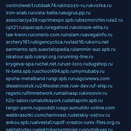
controlweb1.ru
tdsak74.ru
kinzozo-ru.ru
kvotka.ru
iron-snab.ru
costa-bella.ru
eugrus.pp.ru
associaciya39.ru
primexpo.spb.ru
bezmorchin.ru
ia2.ru
cpt21.ru
ispecspb.ru
regahost.ru
kolosok-elita.ru
tae-kwon.ru
consrio.com.ru
insiam.ru
avegainfo.ru
archery161.ru
bigencyclica.ru
vlast16.ru
korru.net
sarmiento.spb.su
extelopedia.ru
lammin-suo.spb.ru
iskatour.spb.ru
snpi.org.ru
running-line.ru
krygeva-spa.ru
chel.net.ru
rust-loco.ru
dugshop.ru
hl-beta.spb.ru
school494.spb.ru
mymubaby.ru
epoha-metalband.ru
ngr.spb.ru
rusgosnews.com
dieselvostok.ru
24hostel.msk.ru
w-dev.ru
f-ship.ru
regsmi.ru
filmnetwork.ru
malinasp.ru
kinosvin.ru
h2o-salon.ru
malutkayork.ru
deltaprim.spb.ru
tango-perm.ru
gooddir.ru
sgv.su
multiki-online.com
webkrasotki.com
cherinvest.ru
detskiy-ostrov.ru
ankou.spb.ru
alvesta1.ru
pdf-creator.ru
nix-files.org.ru
sakhatoday.ru
elektrikersymboler.ru
sputnikyes.ru