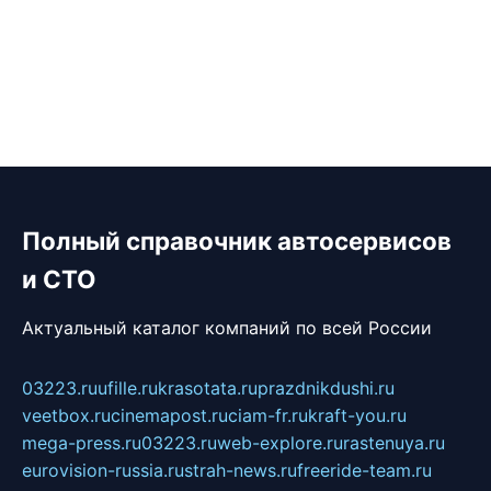
Полный справочник автосервисов
и СТО
Актуальный каталог компаний по всей России
03223.ru
ufille.ru
krasotata.ru
prazdnikdushi.ru
veetbox.ru
cinemapost.ru
ciam-fr.ru
kraft-you.ru
mega-press.ru
03223.ru
web-explore.ru
rastenuya.ru
eurovision-russia.ru
strah-news.ru
freeride-team.ru