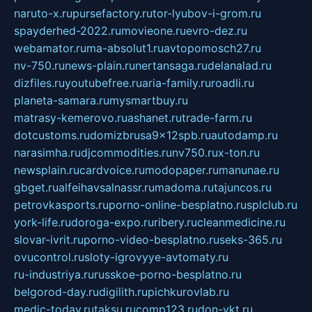
naruto-x.ru
pursefactory.ru
tor-lyubov-i-grom.ru
spayderhed-2022.ru
movieone.ru
evro-dez.ru
webamator.ru
ma-absolut1.ru
avtopomosch27.ru
nv-750.ru
news-plain.ru
nertansaga.ru
delanalad.ru
dizfiles.ru
youtubefree.ru
aria-family.ru
roadli.ru
planeta-samara.ru
mysmartbuy.ru
matrasy-kemerovo.ru
ashanet.ru
trade-farm.ru
dotcustoms.ru
domizbrusa9x12spb.ru
autodamp.ru
narasimha.ru
djcommodities.ru
nv750.ru
x-ton.ru
newsplain.ru
cardvoice.ru
modopaper.ru
manunae.ru
gbget.ru
alfeihavsalnassr.ru
madoma.ru
tajuncos.ru
petrovkasports.ru
porno-online-besplatno.ru
splclub.ru
york-life.ru
doroga-expo.ru
ribery.ru
cleanmedicine.ru
slovar-ivrit.ru
porno-video-besplatno.ru
seks-365.ru
ovucontrol.ru
sloty-igrovyye-avtomaty.ru
ru-industriya.ru
russkoe-porno-besplatno.ru
belgorod-day.ru
digilith.ru
pichkurovlab.ru
medic-today.ru
taksu.ru
comp123.ru
don-ykt.ru