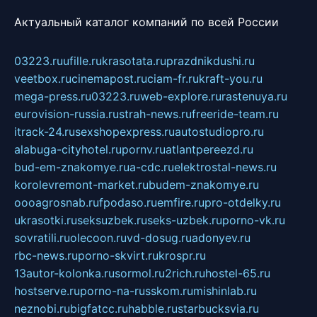
Актуальный каталог компаний по всей России
03223.ru
ufille.ru
krasotata.ru
prazdnikdushi.ru
veetbox.ru
cinemapost.ru
ciam-fr.ru
kraft-you.ru
mega-press.ru
03223.ru
web-explore.ru
rastenuya.ru
eurovision-russia.ru
strah-news.ru
freeride-team.ru
itrack-24.ru
sexshopexpress.ru
autostudiopro.ru
alabuga-cityhotel.ru
pornv.ru
atlantpereezd.ru
bud-em-znakomye.ru
a-cdc.ru
elektrostal-news.ru
korolevremont-market.ru
budem-znakomye.ru
oooagrosnab.ru
fpodaso.ru
emfire.ru
pro-otdelky.ru
ukrasotki.ru
seksuzbek.ru
seks-uzbek.ru
porno-vk.ru
sovratili.ru
olecoon.ru
vd-dosug.ru
adonyev.ru
rbc-news.ru
porno-skvirt.ru
krospr.ru
13autor-kolonka.ru
sormol.ru
2rich.ru
hostel-65.ru
hostserve.ru
porno-na-russkom.ru
mishinlab.ru
neznobi.ru
bigfatcc.ru
habble.ru
starbucksvia.ru