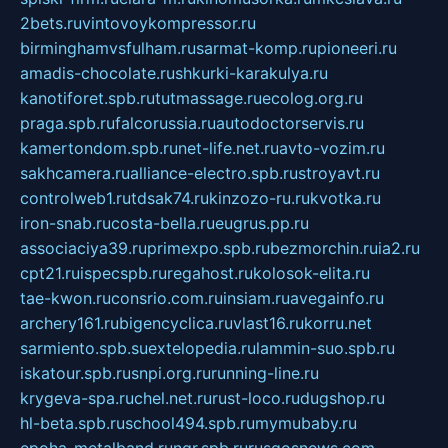
2bets.ru
vintovoykompressor.ru
birminghamvsfulham.ru
sarmat-komp.ru
pioneeri.ru
amadis-chocolate.ru
shkurki-karakulya.ru
kanotiforet.spb.ru
tutmassage.ru
ecolog.org.ru
praga.spb.ru
falcorussia.ru
autodoctorservis.ru
kamertondom.spb.ru
net-life.net.ru
avto-vozim.ru
sakhcamera.ru
alliance-electro.spb.ru
stroyavt.ru
controlweb1.ru
tdsak74.ru
kinzozo-ru.ru
kvotka.ru
iron-snab.ru
costa-bella.ru
eugrus.pp.ru
associaciya39.ru
primexpo.spb.ru
bezmorchin.ru
ia2.ru
cpt21.ru
ispecspb.ru
regahost.ru
kolosok-elita.ru
tae-kwon.ru
consrio.com.ru
insiam.ru
avegainfo.ru
archery161.ru
bigencyclica.ru
vlast16.ru
korru.net
sarmiento.spb.su
extelopedia.ru
lammin-suo.spb.ru
iskatour.spb.ru
snpi.org.ru
running-line.ru
krygeva-spa.ru
chel.net.ru
rust-loco.ru
dugshop.ru
hl-beta.spb.ru
school494.spb.ru
mymubaby.ru
epoha-metalband.ru
ngr.spb.ru
rusgosnews.com