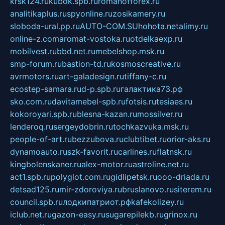
krsk124.ru
kubok.spb.ru
romanofforex.ru
analitikaplus.ru
spyonline.ru
zosikamery.ru
sloboda-ural.pp.ru
AUTO-COM.SU
hohota.net
alimy.ru
online-z.com
aromat-vostoka.ru
otdelkaexp.ru
mobilvest.ru
bbd.net.ru
mebelshop.msk.ru
smp-forum.ru
bastion-td.ru
kosmoscreative.ru
avrmotors.ru
art-galadesign.ru
tiffany-c.ru
ecostep-samara.ru
d-p.spb.ru
галактика73.рф
sko.com.ru
davitamebel-spb.ru
fotsis.ru
tesiaes.ru
kokoroyari.spb.ru
blesna-kazan.ru
mossilver.ru
lenderoq.ru
sergeydobrin.ru
tochkazvuka.msk.ru
people-of-art.ru
bezzubova.ru
clubtibet.ru
orior-aks.ru
dynamoauto.ru
szk-favorit.ru
carlines.ru
flatnsk.ru
kingbolenskaner.ru
alex-motor.ru
astroline.net.ru
act1.spb.ru
polyglot.com.ru
gidlipetsk.ru
ooo-driada.ru
detsad125.ru
mir-zdoroviya.ru
bruslanovo.ru
siterem.ru
council.spb.ru
лодкипатриот.рф
kafekolizey.ru
iclub.net.ru
gazon-easy.ru
sugarepilekb.ru
grinox.ru