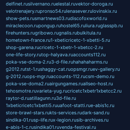
delfinet.ru
silvernano.ru
elestal.ru
vektor-doroga.ru
velotrenajery.ru
pronso54.ru
lenasever.ru
lovinskix.ru
show-pets.ru
smartnews03.ru
discofoxworld.ru
miraclecoon.ru
pongup.ru
hostel65.ru
liura.ru
glasspb.ru
firehunters.ru
gribowo.ru
gnalis.ru
bulkitula.ru
hometown-france.ru
1-xbeticricetc-1-xbetti-5.ru
shop-garena.ru
cricetc-1-xbetr-1-xbetcc-2.ru
one-life-story.ru
top-halyava.ru
accounts112.ru
poka-vse-doma-2.ru
3-d-file.ru
hahahaharms.ru
g2012.ru
tst-1.ru
shaggy-cat.ru
opsmgr.ru
ev-gallery.ru
g-2012.ru
ops-mgr.ru
accounts-112.ru
csm-demo.ru
poka-vse-doma2.ru
airgungames.ru
allseo-host.ru
tehosmotre.ru
varieta-yug.ru
cricetc1xbetr1xbetcc2.ru
raytor-d.ru
atillagunn.ru
3d-file.ru
1xbeticricetc1xbetti5.ru
uafoot-statti.ru
e-abis1c.ru
store-brawl-stars.ru
kts-services.ru
dark-sand.ru
sindika-01.ru
sp-life.ru
x-legion.ru
sib-archives.ru
e-abis-1-c.ru
sindika01.ru
venda-festival.ru