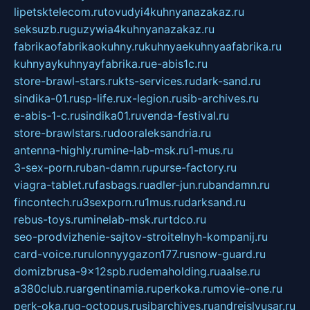
lipetsktelecom.ru
tovudyi4kuhnyanazakaz.ru
seksuzb.ru
guzywia4kuhnyanazakaz.ru
fabrikaofabrikaokuhny.ru
kuhnyaekuhnyaafabrika.ru
kuhnyaykuhnyayfabrika.ru
e-abis1c.ru
store-brawl-stars.ru
kts-services.ru
dark-sand.ru
sindika-01.ru
sp-life.ru
x-legion.ru
sib-archives.ru
e-abis-1-c.ru
sindika01.ru
venda-festival.ru
store-brawlstars.ru
dooraleksandria.ru
antenna-highly.ru
mine-lab-msk.ru
1-mus.ru
3-sex-porn.ru
ban-damn.ru
purse-factory.ru
viagra-tablet.ru
fasbags.ru
adler-jun.ru
bandamn.ru
fincontech.ru
3sexporn.ru
1mus.ru
darksand.ru
rebus-toys.ru
minelab-msk.ru
rtdco.ru
seo-prodvizhenie-sajtov-stroitelnyh-kompanij.ru
card-voice.ru
rulonnyygazon177.ru
snow-guard.ru
domizbrusa-9x12spb.ru
demaholding.ru
aalse.ru
a380club.ru
argentinamia.ru
perkoka.ru
movie-one.ru
perk-oka.ru
g-octopus.ru
sibarchives.ru
andreislyusar.ru