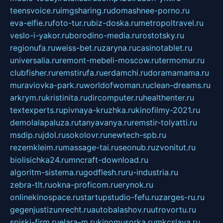
teensvoice.ru
imgsharing.ru
domashnee-porno.ru
eva-elfie.ru
foto-tur.ru
biz-doska.ru
metropoltravel.ru
veslo-i-yakor.ru
borodino-media.ru
rostotsky.ru
regionufa.ru
weiss-bet.ru
zaryna.ru
casinotablet.ru
universalia.ru
remont-mebeli-moscow.ru
termomur.ru
clubfisher.ru
remstirufa.ru
erdamchi.ru
doramamama.ru
muraviovka-park.ru
worldofwoman.ru
clean-dreams.ru
arkrym.ru
kristinita.ru
dircomputer.ru
healthenter.ru
textexperts.ru
pivnaya-kruzhka.ru
kinofilmy-2021.ru
demolalapaluza.ru
tanyavanya.ru
remstir-tolyatti.ru
msdip.ru
jdol.ru
sokolovr.ru
newtech-spb.ru
rezemkleim.ru
massage-tai.ru
seonub.ru
zvonitut.ru
biolisichka24.ru
mncraft-download.ru
algoritm-sistema.ru
godflesh.ru
ru-industria.ru
zebra-tlt.ru
okna-proficom.ru
erynok.ru
onlinekinospace.ru
startupstudio-fefu.ru
zarges-ru.ru
gegenjustizunrecht.ru
autobalashov.ru
utrovortu.ru
spiski-firm.ru
elara-m.ru
kinomusorka.ru
mkcslava.ru