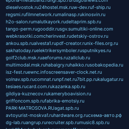
dieselvostok.ru
24hostel.msk.ru
w-dev.ru
f-ship.ru
regsmi.ru
filmnetwork.ru
malinasp.ru
kinosvin.ru
h2o-salon.ru
malutkayork.ru
deltaprim.spb.ru
tango-perm.ru
gooddir.ru
sgv.su
multiki-online.com
webkrasotki.com
cherinvest.ru
detskiy-ostrov.ru
ankou.spb.ru
alvesta1.ru
pdf-creator.ru
nix-files.org.ru
sakhatoday.ru
elektrikersymboler.ru
sputnikyes.ru
golf2club.msk.ru
aeforums.ru
zallclub.ru
multimodal.msk.ru
habaigry.ru
haikko.ru
sobakopedia.ru
isz-fest.ru
ewnc.info
screensaver-clock.net.ru
volnav.spb.ru
comnat.ru
npf.net.ru
7bit.pp.ru
kalugatur.ru
tesiaes.ru
card.com.ru
kazanka.spb.ru
gildiya-kuznecov.ru
kameryboavision.ru
griffoncom.spb.ru
fabrika-emotsiy.ru
PARK-MATROSOVA.RU
agat.spb.ru
avtoyurist-moskva1.ru
hardware.org.ru
схема-авто.рф
dg-lab.ru
angrup.ru
recruiter.spb.ru
music8.spb.ru