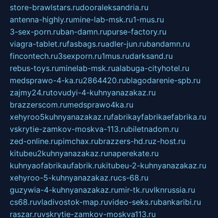
store-brawlstars.ru
dooraleksandria.ru
antenna-highly.ru
mine-lab-msk.ru
1-mus.ru
3-sex-porn.ru
ban-damn.ru
purse-factory.ru
viagra-tablet.ru
fasbags.ru
adler-jun.ru
bandamn.ru
fincontech.ru
3sexporn.ru
1mus.ru
darksand.ru
rebus-toys.ru
minelab-msk.ru
alabuga-cityhotel.ru
medsprawo-4-ka.ru
2864420.ru
blagodarenie-spb.ru
zajmy24.ru
tovudyi-4-kuhnyanazakaz.ru
brazzerscom.ru
medsprawo4ka.ru
xehyroo5kuhnyanazakaz.ru
fabrikayfabrikaefabrika.ru
vskrytie-zamkov-moskva-113.ru
biletnadom.ru
zed-online.ru
pimchax.ru
brazzers-hd.ru
z-host.ru
kitubeu2kuhnyanazakaz.ru
naperekate.ru
kuhnyaofabrikaufabrik.ru
kitubeu-2-kuhnyanazakaz.ru
xehyroo-5-kuhnyanazakaz.ru
cs-68.ru
guzywia-4-kuhnyanazakaz.ru
mir-tk.ru
vlknrussia.ru
cs68.ru
vladivostok-map.ru
video-seks.ru
bankaribi.ru
raszar.ru
vskrytie-zamkov-moskva113.ru