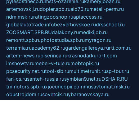
pylesostineco.ru
msts-ozarenie.ru
kameryjooan.ru
artemovskij.ru
dopler.spb.ru
aid70.ru
metall-perm.ru
ndm.msk.ru
ratingzooshop.ru
apiaccess.ru
globalautotrade.info
bezverhovskoe.ru
drsschool.ru
ZOOSMART.SPB.RU
dalakony.ru
medikijob.ru
remontt.spb.ru
photostudia.spb.ru
myragon.ru
terramia.ru
academy62.ru
gardengallereya.ru
rti.com.ru
artem-news.ru
biserinca.ru
krasnodarkurort.com
imshowtv.ru
mebel-v-tule.ru
mobtopik.ru
pcsecurity.net.ru
tool-sib.ru
multimetrunit.ru
sp-tour.ru
fan-cs.ru
santeh-russia.ru
symbian9.net.ru
DSHAIR.RU
tmmotors.spb.ru
xjocuricopii.com
musavtomat.msk.ru
obustrojdom.ru
sovetcik.ru
ybaranovskaya.ru
ppknews.ru
cult-alshei.ru
JAPANRUSSIA.RU
proekciyamebel.ru
imper-finans.ru
rim.org.ru
glamourai.ru
brassminus.ru
zabor-pro.ru
ftn.pp.ru
dorogoe58.ru
laimengpacker.ru
kuzova-zapchasti.ru
sageerp.ru
taxodrom.ru
dsrazvitie.ru
hardcity.net.ru