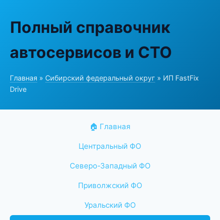
Полный справочник
автосервисов и СТО
Главная
»
Сибирский федеральный округ
» ИП FastFix
Drive
🏠 Главная
Центральный ФО
Северо-Западный ФО
Приволжский ФО
Уральский ФО