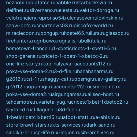
neznobi.ru
bigfatcc.ru
habble.ru
starbucksvia.ru
delfinet.ru
silvernano.ru
elestal.ru
vektor-doroga.ru
velotrenajery.ru
pronso54.ru
lenasever.ru
lovinskix.ru
show-pets.ru
smartnews03.ru
discofoxworld.ru
miraclecoon.ru
pongup.ru
hostel65.ru
liura.ru
glasspb.ru
firehunters.ru
gribowo.ru
gnalis.ru
bulkitula.ru
hometown-france.ru
1-xbeticricetc-1-xbetti-5.ru
shop-garena.ru
cricetc-1-xbetr-1-xbetcc-2.ru
one-life-story.ru
top-halyava.ru
accounts112.ru
poka-vse-doma-2.ru
3-d-file.ru
hahahaharms.ru
g2012.ru
tst-1.ru
shaggy-cat.ru
opsmgr.ru
ev-gallery.ru
g-2012.ru
ops-mgr.ru
accounts-112.ru
csm-demo.ru
poka-vse-doma2.ru
airgungames.ru
allseo-host.ru
tehosmotre.ru
varieta-yug.ru
cricetc1xbetr1xbetcc2.ru
raytor-d.ru
atillagunn.ru
3d-file.ru
1xbeticricetc1xbetti5.ru
uafoot-statti.ru
e-abis1c.ru
store-brawl-stars.ru
kts-services.ru
dark-sand.ru
sindika-01.ru
sp-life.ru
x-legion.ru
sib-archives.ru