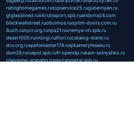
sageerp.ru
taxodrom.ru
dsrazvitie.ru
hardcity.net.ru
ratinghomegames.ru
topservice25.ru
gubernyan.ru
gtglasslined.ru
ii4.ru
tssport.spb.ru
andorra24.com
blackwallstreet.ru
oboimos.ru
optim-doors.com.ru
ikuch.ru
nycr.org.ru
npa21.ru
vremya-ch.spb.ru
desert000.ru
ivtorgi.ru
ifiori.ru
catalog-statei.ru
dcv.org.ru
spetsmaster174.ru
ipkameryhiseeu.ru
dum26.ru
ruspol.spb.ru
fr-opendp.ru
kam-solnyshko.ru
cheyenne-arapaho.ru
sevzapmetal.spb.ru
ted-lapidus.spb.ru
parasite-eliminator.ru
sigma-complete.ru
modernworld.ru
dama-moda.ru
eholot-group.ru
sk-nvkz.ru
DRONGOLD.RU
democratia2.ru
i-farmer.ru
mass-sport.org
jablonex.spb.ru
bookmess.ru
linkword.ru
refineua.com.ru
cs-spec.net.ru
altay-mebel.ru
DNK-THEATRE.RU
mechaniks.spb.ru
ipcamtechage.ru
skosta.ru
a-sun.ru
stroy-ldsp.ru
snowlands.org.ru
childrensshoes.ru
mrlizzy.ru
mebelsofiakrd.ru