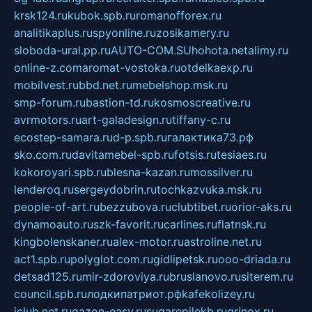
krsk124.ru
kubok.spb.ru
romanofforex.ru
analitikaplus.ru
spyonline.ru
zosikamery.ru
sloboda-ural.pp.ru
AUTO-COM.SU
hohota.net
alimy.ru
online-z.com
aromat-vostoka.ru
otdelkaexp.ru
mobilvest.ru
bbd.net.ru
mebelshop.msk.ru
smp-forum.ru
bastion-td.ru
kosmoscreative.ru
avrmotors.ru
art-galadesign.ru
tiffany-c.ru
ecostep-samara.ru
d-p.spb.ru
галактика73.рф
sko.com.ru
davitamebel-spb.ru
fotsis.ru
tesiaes.ru
kokoroyari.spb.ru
blesna-kazan.ru
mossilver.ru
lenderoq.ru
sergeydobrin.ru
tochkazvuka.msk.ru
people-of-art.ru
bezzubova.ru
clubtibet.ru
orior-aks.ru
dynamoauto.ru
szk-favorit.ru
carlines.ru
flatnsk.ru
kingbolenskaner.ru
alex-motor.ru
astroline.net.ru
act1.spb.ru
polyglot.com.ru
gidlipetsk.ru
ooo-driada.ru
detsad125.ru
mir-zdoroviya.ru
bruslanovo.ru
siterem.ru
council.spb.ru
лодкипатриот.рф
kafekolizey.ru
iclub.net.ru
gazon-easy.ru
sugarepilekb.ru
grinox.ru