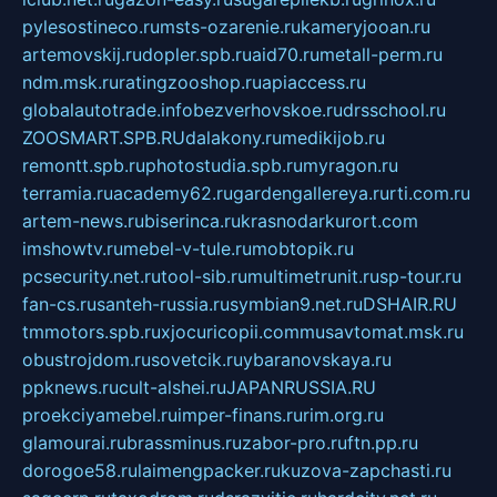
pylesostineco.ru
msts-ozarenie.ru
kameryjooan.ru
artemovskij.ru
dopler.spb.ru
aid70.ru
metall-perm.ru
ndm.msk.ru
ratingzooshop.ru
apiaccess.ru
globalautotrade.info
bezverhovskoe.ru
drsschool.ru
ZOOSMART.SPB.RU
dalakony.ru
medikijob.ru
remontt.spb.ru
photostudia.spb.ru
myragon.ru
terramia.ru
academy62.ru
gardengallereya.ru
rti.com.ru
artem-news.ru
biserinca.ru
krasnodarkurort.com
imshowtv.ru
mebel-v-tule.ru
mobtopik.ru
pcsecurity.net.ru
tool-sib.ru
multimetrunit.ru
sp-tour.ru
fan-cs.ru
santeh-russia.ru
symbian9.net.ru
DSHAIR.RU
tmmotors.spb.ru
xjocuricopii.com
musavtomat.msk.ru
obustrojdom.ru
sovetcik.ru
ybaranovskaya.ru
ppknews.ru
cult-alshei.ru
JAPANRUSSIA.RU
proekciyamebel.ru
imper-finans.ru
rim.org.ru
glamourai.ru
brassminus.ru
zabor-pro.ru
ftn.pp.ru
dorogoe58.ru
laimengpacker.ru
kuzova-zapchasti.ru