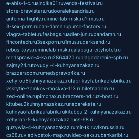
e-abis-1-c.ru
sindika01.ru
venda-festival.ru
store-brawlstars.ru
dooraleksandria.ru
antenna-highly.ru
mine-lab-msk.ru
1-mus.ru
3-sex-porn.ru
ban-damn.ru
purse-factory.ru
viagra-tablet.ru
fasbags.ru
adler-jun.ru
bandamn.ru
fincontech.ru
3sexporn.ru
1mus.ru
darksand.ru
rebus-toys.ru
minelab-msk.ru
alabuga-cityhotel.ru
medsprawo-4-ka.ru
2864420.ru
blagodarenie-spb.ru
zajmy24.ru
tovudyi-4-kuhnyanazakaz.ru
brazzerscom.ru
medsprawo4ka.ru
xehyroo5kuhnyanazakaz.ru
fabrikayfabrikaefabrika.ru
vskrytie-zamkov-moskva-113.ru
biletnadom.ru
zed-online.ru
pimchax.ru
brazzers-hd.ru
z-host.ru
kitubeu2kuhnyanazakaz.ru
naperekate.ru
kuhnyaofabrikaufabrik.ru
kitubeu-2-kuhnyanazakaz.ru
xehyroo-5-kuhnyanazakaz.ru
cs-68.ru
guzywia-4-kuhnyanazakaz.ru
mir-tk.ru
vlknrussia.ru
cs68.ru
vladivostok-map.ru
video-seks.ru
bankaribi.ru