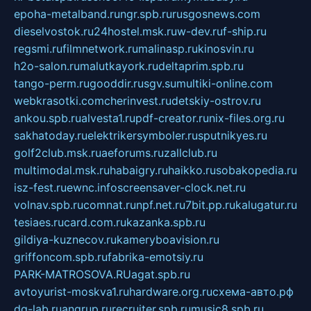
epoha-metalband.ru
ngr.spb.ru
rusgosnews.com
dieselvostok.ru
24hostel.msk.ru
w-dev.ru
f-ship.ru
regsmi.ru
filmnetwork.ru
malinasp.ru
kinosvin.ru
h2o-salon.ru
malutkayork.ru
deltaprim.spb.ru
tango-perm.ru
gooddir.ru
sgv.su
multiki-online.com
webkrasotki.com
cherinvest.ru
detskiy-ostrov.ru
ankou.spb.ru
alvesta1.ru
pdf-creator.ru
nix-files.org.ru
sakhatoday.ru
elektrikersymboler.ru
sputnikyes.ru
golf2club.msk.ru
aeforums.ru
zallclub.ru
multimodal.msk.ru
habaigry.ru
haikko.ru
sobakopedia.ru
isz-fest.ru
ewnc.info
screensaver-clock.net.ru
volnav.spb.ru
comnat.ru
npf.net.ru
7bit.pp.ru
kalugatur.ru
tesiaes.ru
card.com.ru
kazanka.spb.ru
gildiya-kuznecov.ru
kameryboavision.ru
griffoncom.spb.ru
fabrika-emotsiy.ru
PARK-MATROSOVA.RU
agat.spb.ru
avtoyurist-moskva1.ru
hardware.org.ru
схема-авто.рф
dg-lab.ru
angrup.ru
recruiter.spb.ru
music8.spb.ru