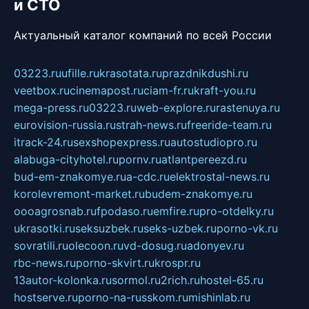
и СТО
Актуальный каталог компаний по всей России
03223.ru
ufille.ru
krasotata.ru
prazdnikdushi.ru
veetbox.ru
cinemapost.ru
ciam-fr.ru
kraft-you.ru
mega-press.ru
03223.ru
web-explore.ru
rastenuya.ru
eurovision-russia.ru
strah-news.ru
freeride-team.ru
itrack-24.ru
sexshopexpress.ru
autostudiopro.ru
alabuga-cityhotel.ru
pornv.ru
atlantpereezd.ru
bud-em-znakomye.ru
a-cdc.ru
elektrostal-news.ru
korolevremont-market.ru
budem-znakomye.ru
oooagrosnab.ru
fpodaso.ru
emfire.ru
pro-otdelky.ru
ukrasotki.ru
seksuzbek.ru
seks-uzbek.ru
porno-vk.ru
sovratili.ru
olecoon.ru
vd-dosug.ru
adonyev.ru
rbc-news.ru
porno-skvirt.ru
krospr.ru
13autor-kolonka.ru
sormol.ru
2rich.ru
hostel-65.ru
hostserve.ru
porno-na-russkom.ru
mishinlab.ru