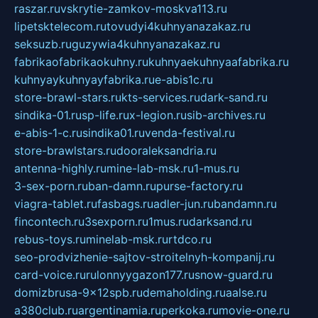
raszar.ru
vskrytie-zamkov-moskva113.ru
lipetsktelecom.ru
tovudyi4kuhnyanazakaz.ru
seksuzb.ru
guzywia4kuhnyanazakaz.ru
fabrikaofabrikaokuhny.ru
kuhnyaekuhnyaafabrika.ru
kuhnyaykuhnyayfabrika.ru
e-abis1c.ru
store-brawl-stars.ru
kts-services.ru
dark-sand.ru
sindika-01.ru
sp-life.ru
x-legion.ru
sib-archives.ru
e-abis-1-c.ru
sindika01.ru
venda-festival.ru
store-brawlstars.ru
dooraleksandria.ru
antenna-highly.ru
mine-lab-msk.ru
1-mus.ru
3-sex-porn.ru
ban-damn.ru
purse-factory.ru
viagra-tablet.ru
fasbags.ru
adler-jun.ru
bandamn.ru
fincontech.ru
3sexporn.ru
1mus.ru
darksand.ru
rebus-toys.ru
minelab-msk.ru
rtdco.ru
seo-prodvizhenie-sajtov-stroitelnyh-kompanij.ru
card-voice.ru
rulonnyygazon177.ru
snow-guard.ru
domizbrusa-9x12spb.ru
demaholding.ru
aalse.ru
a380club.ru
argentinamia.ru
perkoka.ru
movie-one.ru