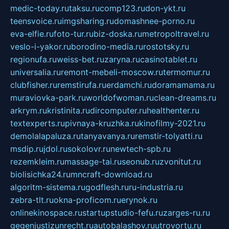
medic-today.ru
taksu.ru
comp123.ru
don-ykt.ru
teensvoice.ru
imgsharing.ru
domashnee-porno.ru
eva-elfie.ru
foto-tur.ru
biz-doska.ru
metropoltravel.ru
veslo-i-yakor.ru
borodino-media.ru
rostotsky.ru
regionufa.ru
weiss-bet.ru
zaryna.ru
casinotablet.ru
universalia.ru
remont-mebeli-moscow.ru
termomur.ru
clubfisher.ru
remstirufa.ru
erdamchi.ru
doramamama.ru
muraviovka-park.ru
worldofwoman.ru
clean-dreams.ru
arkrym.ru
kristinita.ru
dircomputer.ru
healthenter.ru
textexperts.ru
pivnaya-kruzhka.ru
kinofilmy-2021.ru
demolalapaluza.ru
tanyavanya.ru
remstir-tolyatti.ru
msdip.ru
jdol.ru
sokolovr.ru
newtech-spb.ru
rezemkleim.ru
massage-tai.ru
seonub.ru
zvonitut.ru
biolisichka24.ru
mncraft-download.ru
algoritm-sistema.ru
godflesh.ru
ru-industria.ru
zebra-tlt.ru
okna-proficom.ru
erynok.ru
onlinekinospace.ru
startupstudio-fefu.ru
zarges-ru.ru
gegenjustizunrecht.ru
autobalashov.ru
utrovortu.ru