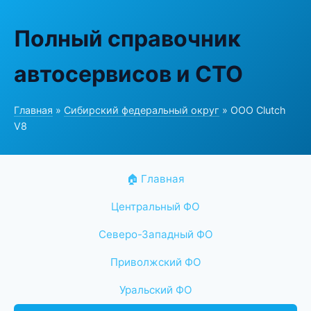
Полный справочник
автосервисов и СТО
Главная
»
Сибирский федеральный округ
» ООО Clutch
V8
🏠 Главная
Центральный ФО
Северо-Западный ФО
Приволжский ФО
Уральский ФО