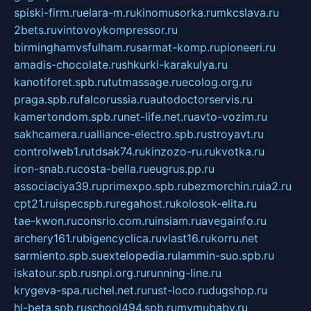
spiski-firm.ru
elara-m.ru
kinomusorka.ru
mkcslava.ru
2bets.ru
vintovoykompressor.ru
birminghamvsfulham.ru
sarmat-komp.ru
pioneeri.ru
amadis-chocolate.ru
shkurki-karakulya.ru
kanotiforet.spb.ru
tutmassage.ru
ecolog.org.ru
praga.spb.ru
falcorussia.ru
autodoctorservis.ru
kamertondom.spb.ru
net-life.net.ru
avto-vozim.ru
sakhcamera.ru
alliance-electro.spb.ru
stroyavt.ru
controlweb1.ru
tdsak74.ru
kinzozo-ru.ru
kvotka.ru
iron-snab.ru
costa-bella.ru
eugrus.pp.ru
associaciya39.ru
primexpo.spb.ru
bezmorchin.ru
ia2.ru
cpt21.ru
ispecspb.ru
regahost.ru
kolosok-elita.ru
tae-kwon.ru
consrio.com.ru
insiam.ru
avegainfo.ru
archery161.ru
bigencyclica.ru
vlast16.ru
korru.net
sarmiento.spb.su
extelopedia.ru
lammin-suo.spb.ru
iskatour.spb.ru
snpi.org.ru
running-line.ru
krygeva-spa.ru
chel.net.ru
rust-loco.ru
dugshop.ru
hl-beta.spb.ru
school494.spb.ru
mymubaby.ru