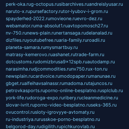
perk-oka.ru
g-octopus.ru
sibarchives.ru
andreislyusar.ru
naruto-x.ru
pursefactory.ru
tor-lyubov-i-grom.ru
spayderhed-2022.ru
movieone.ru
evro-dez.ru
webamator.ru
ma-absolut1.ru
avtopomosch27.ru
nv-750.ru
news-plain.ru
nertansaga.ru
delanalad.ru
dizfiles.ru
youtubefree.ru
aria-family.ru
roadli.ru
planeta-samara.ru
mysmartbuy.ru
matrasy-kemerovo.ru
ashanet.ru
trade-farm.ru
dotcustoms.ru
domizbrusa9x12spb.ru
autodamp.ru
narasimha.ru
djcommodities.ru
nv750.ru
x-ton.ru
newsplain.ru
cardvoice.ru
modopaper.ru
manunae.ru
gbget.ru
alfeihavsalnassr.ru
madoma.ru
tajuncos.ru
petrovkasports.ru
porno-online-besplatno.ru
splclub.ru
york-life.ru
doroga-expo.ru
ribery.ru
cleanmedicine.ru
slovar-ivrit.ru
porno-video-besplatno.ru
seks-365.ru
ovucontrol.ru
sloty-igrovyye-avtomaty.ru
ru-industriya.ru
russkoe-porno-besplatno.ru
belgorod-day.ru
digilith.ru
pichkurovlab.ru