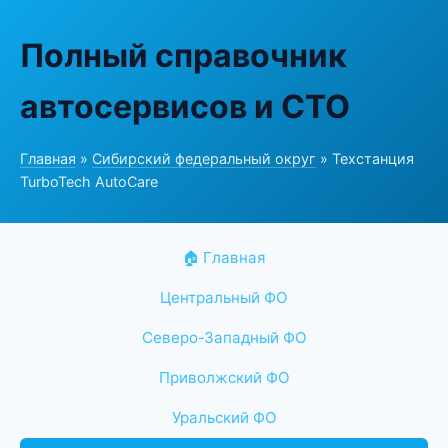
Полный справочник
автосервисов и СТО
Главная
»
Сибирский федеральный округ
» Техстанция
TurboTech AutoCare
🏠 Главная
Центральный ФО
Северо-Западный ФО
Приволжский ФО
Уральский ФО