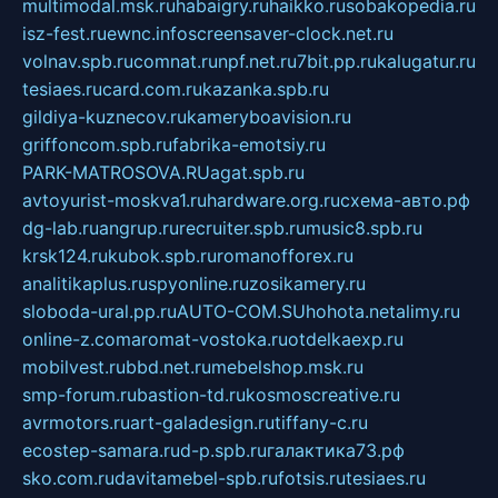
multimodal.msk.ru
habaigry.ru
haikko.ru
sobakopedia.ru
isz-fest.ru
ewnc.info
screensaver-clock.net.ru
volnav.spb.ru
comnat.ru
npf.net.ru
7bit.pp.ru
kalugatur.ru
tesiaes.ru
card.com.ru
kazanka.spb.ru
gildiya-kuznecov.ru
kameryboavision.ru
griffoncom.spb.ru
fabrika-emotsiy.ru
PARK-MATROSOVA.RU
agat.spb.ru
avtoyurist-moskva1.ru
hardware.org.ru
схема-авто.рф
dg-lab.ru
angrup.ru
recruiter.spb.ru
music8.spb.ru
krsk124.ru
kubok.spb.ru
romanofforex.ru
analitikaplus.ru
spyonline.ru
zosikamery.ru
sloboda-ural.pp.ru
AUTO-COM.SU
hohota.net
alimy.ru
online-z.com
aromat-vostoka.ru
otdelkaexp.ru
mobilvest.ru
bbd.net.ru
mebelshop.msk.ru
smp-forum.ru
bastion-td.ru
kosmoscreative.ru
avrmotors.ru
art-galadesign.ru
tiffany-c.ru
ecostep-samara.ru
d-p.spb.ru
галактика73.рф
sko.com.ru
davitamebel-spb.ru
fotsis.ru
tesiaes.ru