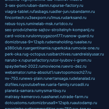
3-sex-porn.ru
ban-damn.ru
purse-factory.ru
viagra-tablet.ru
fasbags.ru
adler-jun.ru
bandamn.ru
fincontech.ru
3sexporn.ru
1mus.ru
darksand.ru
rebus-toys.ru
minelab-msk.ru
rtdco.ru
seo-prodvizhenie-sajtov-stroitelnyh-kompanij.ru
card-voice.ru
rulonnyygazon177.ru
snow-guard.ru
domizbrusa-9x12spb.ru
demaholding.ru
aalse.ru
a380club.ru
argentinamia.ru
perkoka.ru
movie-one.ru
perk-oka.ru
g-octopus.ru
sibarchives.ru
andreislyusar.ru
naruto-x.ru
pursefactory.ru
tor-lyubov-i-grom.ru
spayderhed-2022.ru
movieone.ru
evro-dez.ru
webamator.ru
ma-absolut1.ru
avtopomosch27.ru
nv-750.ru
news-plain.ru
nertansaga.ru
delanalad.ru
dizfiles.ru
youtubefree.ru
aria-family.ru
roadli.ru
planeta-samara.ru
mysmartbuy.ru
matrasy-kemerovo.ru
ashanet.ru
trade-farm.ru
dotcustoms.ru
domizbrusa9x12spb.ru
autodamp.ru
narasimha.ru
djcommodities.ru
nv750.ru
x-ton.ru