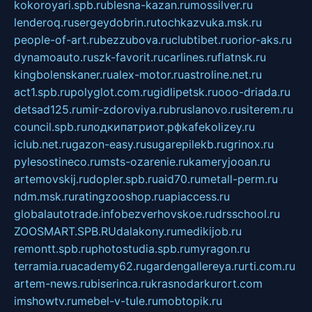
kokoroyari.spb.ru
blesna-kazan.ru
mossilver.ru
lenderoq.ru
sergeydobrin.ru
tochkazvuka.msk.ru
people-of-art.ru
bezzubova.ru
clubtibet.ru
orior-aks.ru
dynamoauto.ru
szk-favorit.ru
carlines.ru
flatnsk.ru
kingbolenskaner.ru
alex-motor.ru
astroline.net.ru
act1.spb.ru
polyglot.com.ru
gidlipetsk.ru
ooo-driada.ru
detsad125.ru
mir-zdoroviya.ru
bruslanovo.ru
siterem.ru
council.spb.ru
лодкипатриот.рф
kafekolizey.ru
iclub.net.ru
gazon-easy.ru
sugarepilekb.ru
grinox.ru
pylesostineco.ru
msts-ozarenie.ru
kameryjooan.ru
artemovskij.ru
dopler.spb.ru
aid70.ru
metall-perm.ru
ndm.msk.ru
ratingzooshop.ru
apiaccess.ru
globalautotrade.info
bezverhovskoe.ru
drsschool.ru
ZOOSMART.SPB.RU
dalakony.ru
medikijob.ru
remontt.spb.ru
photostudia.spb.ru
myragon.ru
terramia.ru
academy62.ru
gardengallereya.ru
rti.com.ru
artem-news.ru
biserinca.ru
krasnodarkurort.com
imshowtv.ru
mebel-v-tule.ru
mobtopik.ru