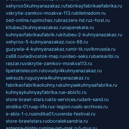
xehyroo5kuhnyanazakaz.ru
fabrikayfabrikaefabrika.ru
vskrytie-zamkov-moskva-113.ru
biletnadom.ru
zed-online.ru
pimchax.ru
brazzers-hd.ru
z-host.ru
kitubeu2kuhnyanazakaz.ru
naperekate.ru
kuhnyaofabrikaufabrik.ru
kitubeu-2-kuhnyanazakaz.ru
xehyroo-5-kuhnyanazakaz.ru
cs-68.ru
guzywia-4-kuhnyanazakaz.ru
mir-tk.ru
vlknrussia.ru
cs68.ru
vladivostok-map.ru
video-seks.ru
bankaribi.ru
raszar.ru
vskrytie-zamkov-moskva113.ru
lipetsktelecom.ru
tovudyi4kuhnyanazakaz.ru
seksuzb.ru
guzywia4kuhnyanazakaz.ru
fabrikaofabrikaokuhny.ru
kuhnyaekuhnyaafabrika.ru
kuhnyaykuhnyayfabrika.ru
e-abis1c.ru
store-brawl-stars.ru
kts-services.ru
dark-sand.ru
sindika-01.ru
sp-life.ru
x-legion.ru
sib-archives.ru
e-abis-1-c.ru
sindika01.ru
venda-festival.ru
store-brawlstars.ru
dooraleksandria.ru
antenna-highly.ru
mine-lab-msk.ru
1-mus.ru