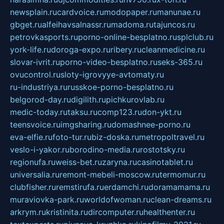
newsplain.ru
cardvoice.ru
modopaper.ru
manunae.ru
gbget.ru
alfeihavsalnassr.ru
madoma.ru
tajuncos.ru
petrovkasports.ru
porno-online-besplatno.ru
splclub.ru
york-life.ru
doroga-expo.ru
ribery.ru
cleanmedicine.ru
slovar-ivrit.ru
porno-video-besplatno.ru
seks-365.ru
ovucontrol.ru
sloty-igrovyye-avtomaty.ru
ru-industriya.ru
russkoe-porno-besplatno.ru
belgorod-day.ru
digilith.ru
pichkurovlab.ru
medic-today.ru
taksu.ru
comp123.ru
don-ykt.ru
teensvoice.ru
imgsharing.ru
domashnee-porno.ru
eva-elfie.ru
foto-tur.ru
biz-doska.ru
metropoltravel.ru
veslo-i-yakor.ru
borodino-media.ru
rostotsky.ru
regionufa.ru
weiss-bet.ru
zaryna.ru
casinotablet.ru
universalia.ru
remont-mebeli-moscow.ru
termomur.ru
clubfisher.ru
remstirufa.ru
erdamchi.ru
doramamama.ru
muraviovka-park.ru
worldofwoman.ru
clean-dreams.ru
arkrym.ru
kristinita.ru
dircomputer.ru
healthenter.ru