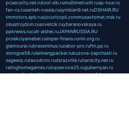
pcsecurity.net.ru
tool-sib.ru
multimetrunit.ru
sp-tour.ru
fan-cs.ru
santeh-russia.ru
symbian9.net.ru
DSHAIR.RU
tmmotors.spb.ru
xjocuricopii.com
musavtomat.msk.ru
obustrojdom.ru
sovetcik.ru
ybaranovskaya.ru
ppknews.ru
cult-alshei.ru
JAPANRUSSIA.RU
proekciyamebel.ru
imper-finans.ru
rim.org.ru
glamourai.ru
brassminus.ru
zabor-pro.ru
ftn.pp.ru
dorogoe58.ru
laimengpacker.ru
kuzova-zapchasti.ru
sageerp.ru
taxodrom.ru
dsrazvitie.ru
hardcity.net.ru
ratinghomegames.ru
topservice25.ru
gubernyan.ru
gtglasslined.ru
ii4.ru
tssport.spb.ru
andorra24.com
blackwallstreet.ru
oboimos.ru
optim-doors.com.ru
ikuch.ru
nycr.org.ru
npa21.ru
vremya-ch.spb.ru
desert000.ru
ivtorgi.ru
ifiori.ru
catalog-statei.ru
dcv.org.ru
spetsmaster174.ru
ipkameryhiseeu.ru
dum26.ru
ruspol.spb.ru
fr-opendp.ru
kam-solnyshko.ru
cheyenne-arapaho.ru
sevzapmetal.spb.ru
ted-lapidus.spb.ru
parasite-eliminator.ru