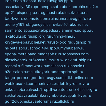
iron-snab.ru
costa-bella.ru
eugrus.pp.ru
associaciya39.ru
primexpo.spb.ru
bezmorchin.ru
ia2.ru
cpt21.ru
ispecspb.ru
regahost.ru
kolosok-elita.ru
tae-kwon.ru
consrio.com.ru
insiam.ru
avegainfo.ru
archery161.ru
bigencyclica.ru
vlast16.ru
korru.net
sarmiento.spb.su
extelopedia.ru
lammin-suo.spb.ru
iskatour.spb.ru
snpi.org.ru
running-line.ru
krygeva-spa.ru
chel.net.ru
rust-loco.ru
dugshop.ru
hl-beta.spb.ru
school494.spb.ru
mymubaby.ru
epoha-metalband.ru
ngr.spb.ru
rusgosnews.com
dieselvostok.ru
24hostel.msk.ru
w-dev.ru
f-ship.ru
regsmi.ru
filmnetwork.ru
malinasp.ru
kinosvin.ru
h2o-salon.ru
malutkayork.ru
deltaprim.spb.ru
tango-perm.ru
gooddir.ru
sgv.su
multiki-online.com
webkrasotki.com
cherinvest.ru
detskiy-ostrov.ru
ankou.spb.ru
alvesta1.ru
pdf-creator.ru
nix-files.org.ru
sakhatoday.ru
elektrikersymboler.ru
sputnikyes.ru
golf2club.msk.ru
aeforums.ru
zallclub.ru