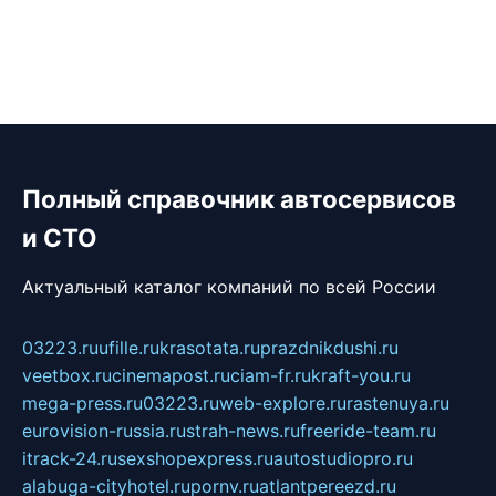
Полный справочник автосервисов
и СТО
Актуальный каталог компаний по всей России
03223.ru
ufille.ru
krasotata.ru
prazdnikdushi.ru
veetbox.ru
cinemapost.ru
ciam-fr.ru
kraft-you.ru
mega-press.ru
03223.ru
web-explore.ru
rastenuya.ru
eurovision-russia.ru
strah-news.ru
freeride-team.ru
itrack-24.ru
sexshopexpress.ru
autostudiopro.ru
alabuga-cityhotel.ru
pornv.ru
atlantpereezd.ru