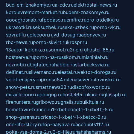
bud-em-znakomye.ru
a-cdc.ru
elektrostal-news.ru
korolevremont-market.ru
budem-znakomye.ru
oooagrosnab.ru
fpodaso.ru
emfire.ru
pro-otdelky.ru
ukrasotki.ru
seksuzbek.ru
seks-uzbek.ru
porno-vk.ru
sovratili.ru
olecoon.ru
vd-dosug.ru
adonyev.ru
rbc-news.ru
porno-skvirt.ru
krospr.ru
13autor-kolonka.ru
sormol.ru
2rich.ru
hostel-65.ru
hostserve.ru
porno-na-russkom.ru
mishinlab.ru
neznobi.ru
bigfatcc.ru
habble.ru
starbucksvia.ru
delfinet.ru
silvernano.ru
elestal.ru
vektor-doroga.ru
velotrenajery.ru
pronso54.ru
lenasever.ru
lovinskix.ru
show-pets.ru
smartnews03.ru
discofoxworld.ru
miraclecoon.ru
pongup.ru
hostel65.ru
liura.ru
glasspb.ru
firehunters.ru
gribowo.ru
gnalis.ru
bulkitula.ru
hometown-france.ru
1-xbeticricetc-1-xbetti-5.ru
shop-garena.ru
cricetc-1-xbetr-1-xbetcc-2.ru
one-life-story.ru
top-halyava.ru
accounts112.ru
poka-vse-doma-2.ru
3-d-file.ru
hahahaharms.ru