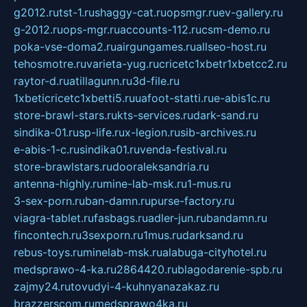
g2012.ru
tst-1.ru
shaggy-cat.ru
opsmgr.ru
ev-gallery.ru
g-2012.ru
ops-mgr.ru
accounts-112.ru
csm-demo.ru
poka-vse-doma2.ru
airgungames.ru
allseo-host.ru
tehosmotre.ru
varieta-yug.ru
cricetc1xbetr1xbetcc2.ru
raytor-d.ru
atillagunn.ru
3d-file.ru
1xbeticricetc1xbetti5.ru
uafoot-statti.ru
e-abis1c.ru
store-brawl-stars.ru
kts-services.ru
dark-sand.ru
sindika-01.ru
sp-life.ru
x-legion.ru
sib-archives.ru
e-abis-1-c.ru
sindika01.ru
venda-festival.ru
store-brawlstars.ru
dooraleksandria.ru
antenna-highly.ru
mine-lab-msk.ru
1-mus.ru
3-sex-porn.ru
ban-damn.ru
purse-factory.ru
viagra-tablet.ru
fasbags.ru
adler-jun.ru
bandamn.ru
fincontech.ru
3sexporn.ru
1mus.ru
darksand.ru
rebus-toys.ru
minelab-msk.ru
alabuga-cityhotel.ru
medsprawo-4-ka.ru
2864420.ru
blagodarenie-spb.ru
zajmy24.ru
tovudyi-4-kuhnyanazakaz.ru
brazzerscom.ru
medsprawo4ka.ru