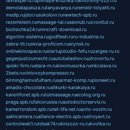
textexperts.ru
pivnaya-kruzhka.ru
kinofilmy-2021.ru
demolalapaluza.ru
tanyavanya.ru
remstir-tolyatti.ru
msdip.ru
jdol.ru
sokolovr.ru
newtech-spb.ru
rezemkleim.ru
massage-tai.ru
seonub.ru
zvonitut.ru
biolisichka24.ru
mncraft-download.ru
algoritm-sistema.ru
godflesh.ru
ru-industria.ru
zebra-tlt.ru
okna-proficom.ru
erynok.ru
onlinekinospace.ru
startupstudio-fefu.ru
zarges-ru.ru
gegenjustizunrecht.ru
autobalashov.ru
utrovortu.ru
spiski-firm.ru
elara-m.ru
kinomusorka.ru
mkcslava.ru
2bets.ru
vintovoykompressor.ru
birminghamvsfulham.ru
sarmat-komp.ru
pioneeri.ru
amadis-chocolate.ru
shkurki-karakulya.ru
kanotiforet.spb.ru
tutmassage.ru
ecolog.org.ru
praga.spb.ru
falcorussia.ru
autodoctorservis.ru
kamertondom.spb.ru
net-life.net.ru
avto-vozim.ru
sakhcamera.ru
alliance-electro.spb.ru
stroyavt.ru
controlweb1.ru
tdsak74.ru
kinzozo-ru.ru
kvotka.ru