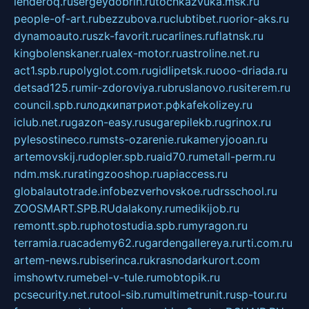
lenderoq.ru
sergeydobrin.ru
tochkazvuka.msk.ru
people-of-art.ru
bezzubova.ru
clubtibet.ru
orior-aks.ru
dynamoauto.ru
szk-favorit.ru
carlines.ru
flatnsk.ru
kingbolenskaner.ru
alex-motor.ru
astroline.net.ru
act1.spb.ru
polyglot.com.ru
gidlipetsk.ru
ooo-driada.ru
detsad125.ru
mir-zdoroviya.ru
bruslanovo.ru
siterem.ru
council.spb.ru
лодкипатриот.рф
kafekolizey.ru
iclub.net.ru
gazon-easy.ru
sugarepilekb.ru
grinox.ru
pylesostineco.ru
msts-ozarenie.ru
kameryjooan.ru
artemovskij.ru
dopler.spb.ru
aid70.ru
metall-perm.ru
ndm.msk.ru
ratingzooshop.ru
apiaccess.ru
globalautotrade.info
bezverhovskoe.ru
drsschool.ru
ZOOSMART.SPB.RU
dalakony.ru
medikijob.ru
remontt.spb.ru
photostudia.spb.ru
myragon.ru
terramia.ru
academy62.ru
gardengallereya.ru
rti.com.ru
artem-news.ru
biserinca.ru
krasnodarkurort.com
imshowtv.ru
mebel-v-tule.ru
mobtopik.ru
pcsecurity.net.ru
tool-sib.ru
multimetrunit.ru
sp-tour.ru