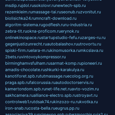
msdip.ru
jdol.ru
sokolovr.ru
newtech-spb.ru
rezemkleim.ru
massage-tai.ru
seonub.ru
zvonitut.ru
biolisichka24.ru
mncraft-download.ru
algoritm-sistema.ru
godflesh.ru
ru-industria.ru
zebra-tlt.ru
okna-proficom.ru
erynok.ru
onlinekinospace.ru
startupstudio-fefu.ru
zarges-ru.ru
gegenjustizunrecht.ru
autobalashov.ru
utrovortu.ru
spiski-firm.ru
elara-m.ru
kinomusorka.ru
mkcslava.ru
2bets.ru
vintovoykompressor.ru
birminghamvsfulham.ru
sarmat-komp.ru
pioneeri.ru
amadis-chocolate.ru
shkurki-karakulya.ru
kanotiforet.spb.ru
tutmassage.ru
ecolog.org.ru
praga.spb.ru
falcorussia.ru
autodoctorservis.ru
kamertondom.spb.ru
net-life.net.ru
avto-vozim.ru
sakhcamera.ru
alliance-electro.spb.ru
stroyavt.ru
controlweb1.ru
tdsak74.ru
kinzozo-ru.ru
kvotka.ru
iron-snab.ru
costa-bella.ru
eugrus.pp.ru
associaciya39.ru
primexpo.spb.ru
bezmorchin.ru
ia2.ru