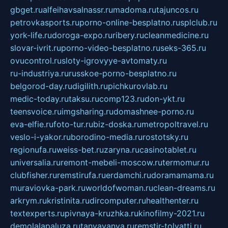
gbget.ru
alfeihavsalnassr.ru
madoma.ru
tajuncos.ru
petrovkasports.ru
porno-online-besplatno.ru
splclub.ru
york-life.ru
doroga-expo.ru
ribery.ru
cleanmedicine.ru
slovar-ivrit.ru
porno-video-besplatno.ru
seks-365.ru
ovucontrol.ru
sloty-igrovyye-avtomaty.ru
ru-industriya.ru
russkoe-porno-besplatno.ru
belgorod-day.ru
digilith.ru
pichkurovlab.ru
medic-today.ru
taksu.ru
comp123.ru
don-ykt.ru
teensvoice.ru
imgsharing.ru
domashnee-porno.ru
eva-elfie.ru
foto-tur.ru
biz-doska.ru
metropoltravel.ru
veslo-i-yakor.ru
borodino-media.ru
rostotsky.ru
regionufa.ru
weiss-bet.ru
zaryna.ru
casinotablet.ru
universalia.ru
remont-mebeli-moscow.ru
termomur.ru
clubfisher.ru
remstirufa.ru
erdamchi.ru
doramamama.ru
muraviovka-park.ru
worldofwoman.ru
clean-dreams.ru
arkrym.ru
kristinita.ru
dircomputer.ru
healthenter.ru
textexperts.ru
pivnaya-kruzhka.ru
kinofilmy-2021.ru
demolalapaluza.ru
tanyavanya.ru
remstir-tolyatti.ru