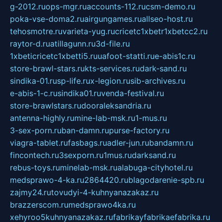
g-2012.ru
ops-mgr.ru
accounts-112.ru
csm-demo.ru
poka-vse-doma2.ru
airgungames.ru
allseo-host.ru
tehosmotre.ru
varieta-yug.ru
cricetc1xbetr1xbetcc2.ru
raytor-d.ru
atillagunn.ru
3d-file.ru
1xbeticricetc1xbetti5.ru
uafoot-statti.ru
e-abis1c.ru
store-brawl-stars.ru
kts-services.ru
dark-sand.ru
sindika-01.ru
sp-life.ru
x-legion.ru
sib-archives.ru
e-abis-1-c.ru
sindika01.ru
venda-festival.ru
store-brawlstars.ru
dooraleksandria.ru
antenna-highly.ru
mine-lab-msk.ru
1-mus.ru
3-sex-porn.ru
ban-damn.ru
purse-factory.ru
viagra-tablet.ru
fasbags.ru
adler-jun.ru
bandamn.ru
fincontech.ru
3sexporn.ru
1mus.ru
darksand.ru
rebus-toys.ru
minelab-msk.ru
alabuga-cityhotel.ru
medsprawo-4-ka.ru
2864420.ru
blagodarenie-spb.ru
zajmy24.ru
tovudyi-4-kuhnyanazakaz.ru
brazzerscom.ru
medsprawo4ka.ru
xehyroo5kuhnyanazakaz.ru
fabrikayfabrikaefabrika.ru