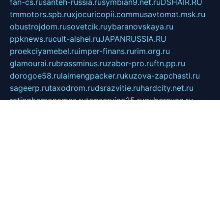
fan-cs.ru
santeh-russia.ru
symbian9.net.ru
DSHAIR.RU
tmmotors.spb.ru
xjocuricopii.com
musavtomat.msk.ru
obustrojdom.ru
sovetcik.ru
ybaranovskaya.ru
ppknews.ru
cult-alshei.ru
JAPANRUSSIA.RU
proekciyamebel.ru
imper-finans.ru
rim.org.ru
glamourai.ru
brassminus.ru
zabor-pro.ru
ftn.pp.ru
dorogoe58.ru
laimengpacker.ru
kuzova-zapchasti.ru
sageerp.ru
taxodrom.ru
dsrazvitie.ru
hardcity.net.ru
ratinghomegames.ru
topservice25.ru
gubernyan.ru
gtglasslined.ru
ii4.ru
tssport.spb.ru
andorra24.com
blackwallstreet.ru
oboimos.ru
optim-doors.com.ru
ikuch.ru
nycr.org.ru
npa21.ru
vremya-ch.spb.ru
desert000.ru
ivtorgi.ru
ifiori.ru
catalog-statei.ru
dcv.org.ru
spetsmaster174.ru
ipkameryhiseeu.ru
dum26.ru
ruspol.spb.ru
fr-opendp.ru
kam-solnyshko.ru
cheyenne-arapaho.ru
sevzapmetal.spb.ru
ted-lapidus.spb.ru
parasite-eliminator.ru
sigma-complete.ru
modernworld.ru
dama-moda.ru