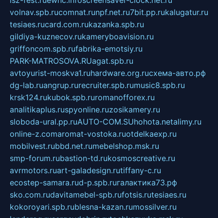
volnav.spb.ru
comnat.ru
npf.net.ru
7bit.pp.ru
kalugatur.ru
tesiaes.ru
card.com.ru
kazanka.spb.ru
gildiya-kuznecov.ru
kameryboavision.ru
griffoncom.spb.ru
fabrika-emotsiy.ru
PARK-MATROSOVA.RU
agat.spb.ru
avtoyurist-moskva1.ru
hardware.org.ru
схема-авто.рф
dg-lab.ru
angrup.ru
recruiter.spb.ru
music8.spb.ru
krsk124.ru
kubok.spb.ru
romanofforex.ru
analitikaplus.ru
spyonline.ru
zosikamery.ru
sloboda-ural.pp.ru
AUTO-COM.SU
hohota.net
alimy.ru
online-z.com
aromat-vostoka.ru
otdelkaexp.ru
mobilvest.ru
bbd.net.ru
mebelshop.msk.ru
smp-forum.ru
bastion-td.ru
kosmoscreative.ru
avrmotors.ru
art-galadesign.ru
tiffany-c.ru
ecostep-samara.ru
d-p.spb.ru
галактика73.рф
sko.com.ru
davitamebel-spb.ru
fotsis.ru
tesiaes.ru
kokoroyari.spb.ru
blesna-kazan.ru
mossilver.ru