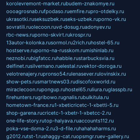
korolevremont-market.ru
budem-znakomye.ru
oooagrosnab.ru
fpodaso.ru
emfire.ru
pro-otdelky.ru
ukrasotki.ru
seksuzbek.ru
seks-uzbek.ru
porno-vk.ru
sovratili.ru
olecoon.ru
vd-dosug.ru
adonyev.ru
rbc-news.ru
porno-skvirt.ru
krospr.ru
13autor-kolonka.ru
sormol.ru
2rich.ru
hostel-65.ru
hostserve.ru
porno-na-russkom.ru
mishinlab.ru
neznobi.ru
bigfatcc.ru
habble.ru
starbucksvia.ru
delfinet.ru
silvernano.ru
elestal.ru
vektor-doroga.ru
velotrenajery.ru
pronso54.ru
lenasever.ru
lovinskix.ru
show-pets.ru
smartnews03.ru
discofoxworld.ru
miraclecoon.ru
pongup.ru
hostel65.ru
liura.ru
glasspb.ru
firehunters.ru
gribowo.ru
gnalis.ru
bulkitula.ru
hometown-france.ru
1-xbeticricetc-1-xbetti-5.ru
shop-garena.ru
cricetc-1-xbetr-1-xbetcc-2.ru
one-life-story.ru
top-halyava.ru
accounts112.ru
poka-vse-doma-2.ru
3-d-file.ru
hahahaharms.ru
g2012.ru
tst-1.ru
shaggy-cat.ru
opsmgr.ru
ev-gallery.ru