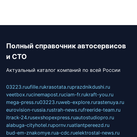
Полный справочник автосервисов
и СТО
Актуальный каталог компаний по всей России
03223.ru
ufille.ru
krasotata.ru
prazdnikdushi.ru
veetbox.ru
cinemapost.ru
ciam-fr.ru
kraft-you.ru
mega-press.ru
03223.ru
web-explore.ru
rastenuya.ru
eurovision-russia.ru
strah-news.ru
freeride-team.ru
itrack-24.ru
sexshopexpress.ru
autostudiopro.ru
alabuga-cityhotel.ru
pornv.ru
atlantpereezd.ru
bud-em-znakomye.ru
a-cdc.ru
elektrostal-news.ru