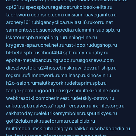
cpt21.ru
ispecspb.ru
regahost.ru
kolosok-elita.ru
tae-kwon.ru
consrio.com.ru
insiam.ru
avegainfo.ru
archery161.ru
bigencyclica.ru
vlast16.ru
korru.net
sarmiento.spb.su
extelopedia.ru
lammin-suo.spb.ru
iskatour.spb.ru
snpi.org.ru
running-line.ru
krygeva-spa.ru
chel.net.ru
rust-loco.ru
dugshop.ru
hl-beta.spb.ru
school494.spb.ru
mymubaby.ru
epoha-metalband.ru
ngr.spb.ru
rusgosnews.com
dieselvostok.ru
24hostel.msk.ru
w-dev.ru
f-ship.ru
regsmi.ru
filmnetwork.ru
malinasp.ru
kinosvin.ru
h2o-salon.ru
malutkayork.ru
deltaprim.spb.ru
tango-perm.ru
gooddir.ru
sgv.su
multiki-online.com
webkrasotki.com
cherinvest.ru
detskiy-ostrov.ru
ankou.spb.ru
alvesta1.ru
pdf-creator.ru
nix-files.org.ru
sakhatoday.ru
elektrikersymboler.ru
sputnikyes.ru
golf2club.msk.ru
aeforums.ru
zallclub.ru
multimodal.msk.ru
habaigry.ru
haikko.ru
sobakopedia.ru
isz-fest.ru
ewnc.info
screensaver-clock.net.ru