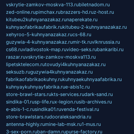
vskrytie-zamkov-moskva-113.ru
biletnadom.ru
zed-online.ru
pimchax.ru
brazzers-hd.ru
z-host.ru
kitubeu2kuhnyanazakaz.ru
naperekate.ru
kuhnyaofabrikaufabrik.ru
kitubeu-2-kuhnyanazakaz.ru
xehyroo-5-kuhnyanazakaz.ru
cs-68.ru
guzywia-4-kuhnyanazakaz.ru
mir-tk.ru
vlknrussia.ru
cs68.ru
vladivostok-map.ru
video-seks.ru
bankaribi.ru
raszar.ru
vskrytie-zamkov-moskva113.ru
lipetsktelecom.ru
tovudyi4kuhnyanazakaz.ru
seksuzb.ru
guzywia4kuhnyanazakaz.ru
fabrikaofabrikaokuhny.ru
kuhnyaekuhnyaafabrika.ru
kuhnyaykuhnyayfabrika.ru
e-abis1c.ru
store-brawl-stars.ru
kts-services.ru
dark-sand.ru
sindika-01.ru
sp-life.ru
x-legion.ru
sib-archives.ru
e-abis-1-c.ru
sindika01.ru
venda-festival.ru
store-brawlstars.ru
dooraleksandria.ru
antenna-highly.ru
mine-lab-msk.ru
1-mus.ru
3-sex-porn.ru
ban-damn.ru
purse-factory.ru