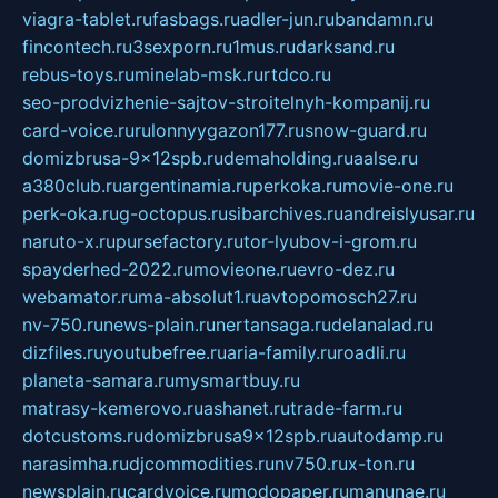
viagra-tablet.ru
fasbags.ru
adler-jun.ru
bandamn.ru
fincontech.ru
3sexporn.ru
1mus.ru
darksand.ru
rebus-toys.ru
minelab-msk.ru
rtdco.ru
seo-prodvizhenie-sajtov-stroitelnyh-kompanij.ru
card-voice.ru
rulonnyygazon177.ru
snow-guard.ru
domizbrusa-9x12spb.ru
demaholding.ru
aalse.ru
a380club.ru
argentinamia.ru
perkoka.ru
movie-one.ru
perk-oka.ru
g-octopus.ru
sibarchives.ru
andreislyusar.ru
naruto-x.ru
pursefactory.ru
tor-lyubov-i-grom.ru
spayderhed-2022.ru
movieone.ru
evro-dez.ru
webamator.ru
ma-absolut1.ru
avtopomosch27.ru
nv-750.ru
news-plain.ru
nertansaga.ru
delanalad.ru
dizfiles.ru
youtubefree.ru
aria-family.ru
roadli.ru
planeta-samara.ru
mysmartbuy.ru
matrasy-kemerovo.ru
ashanet.ru
trade-farm.ru
dotcustoms.ru
domizbrusa9x12spb.ru
autodamp.ru
narasimha.ru
djcommodities.ru
nv750.ru
x-ton.ru
newsplain.ru
cardvoice.ru
modopaper.ru
manunae.ru