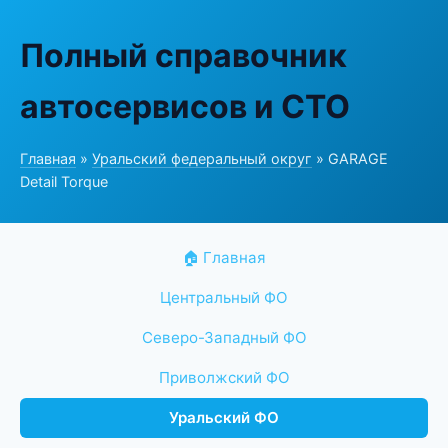
Полный справочник
автосервисов и СТО
Главная
»
Уральский федеральный округ
» GARAGE
Detail Torque
🏠 Главная
Центральный ФО
Северо-Западный ФО
Приволжский ФО
Уральский ФО