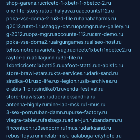
shop-garena.ru
cricetc-1-xbetr-1-xbetcc-2.ru
one-life-story.ru
top-halyava.ru
accounts112.ru
poka-vse-doma-2.ru
3-d-file.ru
hahahaharms.ru
g2012.ru
tst-1.ru
shaggy-cat.ru
opsmgr.ru
ev-gallery.ru
g-2012.ru
ops-mgr.ru
accounts-112.ru
csm-demo.ru
poka-vse-doma2.ru
airgungames.ru
allseo-host.ru
tehosmotre.ru
varieta-yug.ru
cricetc1xbetr1xbetcc2.ru
raytor-d.ru
atillagunn.ru
3d-file.ru
1xbeticricetc1xbetti5.ru
uafoot-statti.ru
e-abis1c.ru
store-brawl-stars.ru
kts-services.ru
dark-sand.ru
sindika-01.ru
sp-life.ru
x-legion.ru
sib-archives.ru
e-abis-1-c.ru
sindika01.ru
venda-festival.ru
store-brawlstars.ru
dooraleksandria.ru
antenna-highly.ru
mine-lab-msk.ru
1-mus.ru
3-sex-porn.ru
ban-damn.ru
purse-factory.ru
viagra-tablet.ru
fasbags.ru
adler-jun.ru
bandamn.ru
fincontech.ru
3sexporn.ru
1mus.ru
darksand.ru
rebus-toys.ru
minelab-msk.ru
alabuga-cityhotel.ru