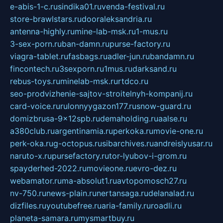
e-abis-1-c.ru
sindika01.ru
venda-festival.ru
store-brawlstars.ru
dooraleksandria.ru
antenna-highly.ru
mine-lab-msk.ru
1-mus.ru
3-sex-porn.ru
ban-damn.ru
purse-factory.ru
viagra-tablet.ru
fasbags.ru
adler-jun.ru
bandamn.ru
fincontech.ru
3sexporn.ru
1mus.ru
darksand.ru
rebus-toys.ru
minelab-msk.ru
rtdco.ru
seo-prodvizhenie-sajtov-stroitelnyh-kompanij.ru
card-voice.ru
rulonnyygazon177.ru
snow-guard.ru
domizbrusa-9x12spb.ru
demaholding.ru
aalse.ru
a380club.ru
argentinamia.ru
perkoka.ru
movie-one.ru
perk-oka.ru
g-octopus.ru
sibarchives.ru
andreislyusar.ru
naruto-x.ru
pursefactory.ru
tor-lyubov-i-grom.ru
spayderhed-2022.ru
movieone.ru
evro-dez.ru
webamator.ru
ma-absolut1.ru
avtopomosch27.ru
nv-750.ru
news-plain.ru
nertansaga.ru
delanalad.ru
dizfiles.ru
youtubefree.ru
aria-family.ru
roadli.ru
planeta-samara.ru
mysmartbuy.ru