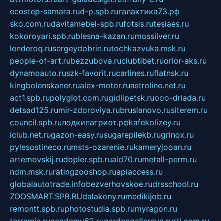
ecostep-samara.ru
d-p.spb.ru
галактика73.рф
sko.com.ru
davitamebel-spb.ru
fotsis.ru
tesiaes.ru
kokoroyari.spb.ru
blesna-kazan.ru
mossilver.ru
lenderoq.ru
sergeydobrin.ru
tochkazvuka.msk.ru
people-of-art.ru
bezzubova.ru
clubtibet.ru
orior-aks.ru
dynamoauto.ru
szk-favorit.ru
carlines.ru
flatnsk.ru
kingbolenskaner.ru
alex-motor.ru
astroline.net.ru
act1.spb.ru
polyglot.com.ru
gidlipetsk.ru
ooo-driada.ru
detsad125.ru
mir-zdoroviya.ru
bruslanovo.ru
siterem.ru
council.spb.ru
лодкипатриот.рф
kafekolizey.ru
iclub.net.ru
gazon-easy.ru
sugarepilekb.ru
grinox.ru
pylesostineco.ru
msts-ozarenie.ru
kameryjooan.ru
artemovskij.ru
dopler.spb.ru
aid70.ru
metall-perm.ru
ndm.msk.ru
ratingzooshop.ru
apiaccess.ru
globalautotrade.info
bezverhovskoe.ru
drsschool.ru
ZOOSMART.SPB.RU
dalakony.ru
medikijob.ru
remontt.spb.ru
photostudia.spb.ru
myragon.ru
terramia.ru
academy62.ru
gardengallereya.ru
rti.com.ru