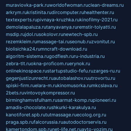
muraviovka-park.ru
worldofwoman.ru
clean-dreams.ru
arkrym.ru
kristinita.ru
dircomputer.ru
healthenter.ru
textexperts.ru
pivnaya-kruzhka.ru
kinofilmy-2021.ru
demolalapaluza.ru
tanyavanya.ru
remstir-tolyatti.ru
msdip.ru
jdol.ru
sokolovr.ru
newtech-spb.ru
rezemkleim.ru
massage-tai.ru
seonub.ru
zvonitut.ru
biolisichka24.ru
mncraft-download.ru
algoritm-sistema.ru
godflesh.ru
ru-industria.ru
zebra-tlt.ru
okna-proficom.ru
erynok.ru
onlinekinospace.ru
startupstudio-fefu.ru
zarges-ru.ru
gegenjustizunrecht.ru
autobalashov.ru
utrovortu.ru
spiski-firm.ru
elara-m.ru
kinomusorka.ru
mkcslava.ru
2bets.ru
vintovoykompressor.ru
birminghamvsfulham.ru
sarmat-komp.ru
pioneeri.ru
amadis-chocolate.ru
shkurki-karakulya.ru
kanotiforet.spb.ru
tutmassage.ru
ecolog.org.ru
praga.spb.ru
falcorussia.ru
autodoctorservis.ru
kamertondom.spb.ru
net-life.net.ru
avto-vozim.ru