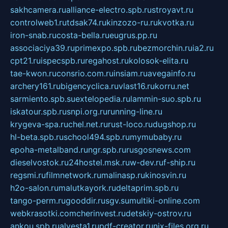
sakhcamera.ru
alliance-electro.spb.ru
stroyavt.ru
controlweb1.ru
tdsak74.ru
kinzozo-ru.ru
kvotka.ru
iron-snab.ru
costa-bella.ru
eugrus.pp.ru
associaciya39.ru
primexpo.spb.ru
bezmorchin.ru
ia2.ru
cpt21.ru
ispecspb.ru
regahost.ru
kolosok-elita.ru
tae-kwon.ru
consrio.com.ru
insiam.ru
avegainfo.ru
archery161.ru
bigencyclica.ru
vlast16.ru
korru.net
sarmiento.spb.su
extelopedia.ru
lammin-suo.spb.ru
iskatour.spb.ru
snpi.org.ru
running-line.ru
krygeva-spa.ru
chel.net.ru
rust-loco.ru
dugshop.ru
hl-beta.spb.ru
school494.spb.ru
mymubaby.ru
epoha-metalband.ru
ngr.spb.ru
rusgosnews.com
dieselvostok.ru
24hostel.msk.ru
w-dev.ru
f-ship.ru
regsmi.ru
filmnetwork.ru
malinasp.ru
kinosvin.ru
h2o-salon.ru
malutkayork.ru
deltaprim.spb.ru
tango-perm.ru
gooddir.ru
sgv.su
multiki-online.com
webkrasotki.com
cherinvest.ru
detskiy-ostrov.ru
ankou.spb.ru
alvesta1.ru
pdf-creator.ru
nix-files.org.ru