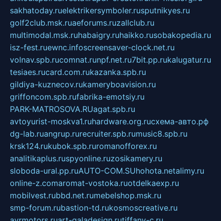
sakhatoday.ru
elektrikersymboler.ru
sputnikyes.ru
golf2club.msk.ru
aeforums.ru
zallclub.ru
multimodal.msk.ru
habaigry.ru
haikko.ru
sobakopedia.ru
isz-fest.ru
ewnc.info
screensaver-clock.net.ru
volnav.spb.ru
comnat.ru
npf.net.ru
7bit.pp.ru
kalugatur.ru
tesiaes.ru
card.com.ru
kazanka.spb.ru
gildiya-kuznecov.ru
kameryboavision.ru
griffoncom.spb.ru
fabrika-emotsiy.ru
PARK-MATROSOVA.RU
agat.spb.ru
avtoyurist-moskva1.ru
hardware.org.ru
схема-авто.рф
dg-lab.ru
angrup.ru
recruiter.spb.ru
music8.spb.ru
krsk124.ru
kubok.spb.ru
romanofforex.ru
analitikaplus.ru
spyonline.ru
zosikamery.ru
sloboda-ural.pp.ru
AUTO-COM.SU
hohota.net
alimy.ru
online-z.com
aromat-vostoka.ru
otdelkaexp.ru
mobilvest.ru
bbd.net.ru
mebelshop.msk.ru
smp-forum.ru
bastion-td.ru
kosmoscreative.ru
avrmotors.ru
art-galadesign.ru
tiffany-c.ru