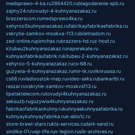
medsprawo-4-ka.ru
2864420.ru
blagodarenie-spb.ru
zajmy24.ru
tovudyi-4-kuhnyanazakaz.ru
brazzerscom.ru
medsprawo4ka.ru
xehyroo5kuhnyanazakaz.ru
fabrikayfabrikaefabrika.ru
vskrytie-zamkov-moskva-113.ru
biletnadom.ru
zed-online.ru
pimchax.ru
brazzers-hd.ru
z-host.ru
kitubeu2kuhnyanazakaz.ru
naperekate.ru
kuhnyaofabrikaufabrik.ru
kitubeu-2-kuhnyanazakaz.ru
xehyroo-5-kuhnyanazakaz.ru
cs-68.ru
guzywia-4-kuhnyanazakaz.ru
mir-tk.ru
vlknrussia.ru
cs68.ru
vladivostok-map.ru
video-seks.ru
bankaribi.ru
raszar.ru
vskrytie-zamkov-moskva113.ru
lipetsktelecom.ru
tovudyi4kuhnyanazakaz.ru
seksuzb.ru
guzywia4kuhnyanazakaz.ru
fabrikaofabrikaokuhny.ru
kuhnyaekuhnyaafabrika.ru
kuhnyaykuhnyayfabrika.ru
e-abis1c.ru
store-brawl-stars.ru
kts-services.ru
dark-sand.ru
sindika-01.ru
sp-life.ru
x-legion.ru
sib-archives.ru