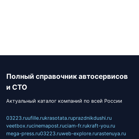
Полный справочник автосервисов
и СТО
Актуальный каталог компаний по всей России
03223.ru
ufille.ru
krasotata.ru
prazdnikdushi.ru
veetbox.ru
cinemapost.ru
ciam-fr.ru
kraft-you.ru
mega-press.ru
03223.ru
web-explore.ru
rastenuya.ru