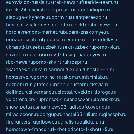
eurovision-russia.ru
strah-news.ru
freeride-team.ru
itrack-24.ru
sexshopexpress.ru
autostudiopro.ru
alabuga-cityhotel.ru
pornv.ru
atlantpereezd.ru
bud-em-znakomye.ru
a-cdc.ru
elektrostal-news.ru
korolevremont-market.ru
budem-znakomye.ru
oooagrosnab.ru
fpodaso.ru
emfire.ru
pro-otdelky.ru
ukrasotki.ru
seksuzbek.ru
seks-uzbek.ru
porno-vk.ru
sovratili.ru
olecoon.ru
vd-dosug.ru
adonyev.ru
rbc-news.ru
porno-skvirt.ru
krospr.ru
13autor-kolonka.ru
sormol.ru
2rich.ru
hostel-65.ru
hostserve.ru
porno-na-russkom.ru
mishinlab.ru
neznobi.ru
bigfatcc.ru
habble.ru
starbucksvia.ru
delfinet.ru
silvernano.ru
elestal.ru
vektor-doroga.ru
velotrenajery.ru
pronso54.ru
lenasever.ru
lovinskix.ru
show-pets.ru
smartnews03.ru
discofoxworld.ru
miraclecoon.ru
pongup.ru
hostel65.ru
liura.ru
glasspb.ru
firehunters.ru
gribowo.ru
gnalis.ru
bulkitula.ru
hometown-france.ru
1-xbeticricetc-1-xbetti-5.ru