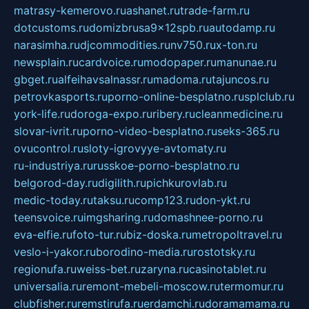
matrasy-kemerovo.ru
ashanet.ru
trade-farm.ru
dotcustoms.ru
domizbrusa9x12spb.ru
autodamp.ru
narasimha.ru
djcommodities.ru
nv750.ru
x-ton.ru
newsplain.ru
cardvoice.ru
modopaper.ru
manunae.ru
gbget.ru
alfeihavsalnassr.ru
madoma.ru
tajuncos.ru
petrovkasports.ru
porno-online-besplatno.ru
splclub.ru
york-life.ru
doroga-expo.ru
ribery.ru
cleanmedicine.ru
slovar-ivrit.ru
porno-video-besplatno.ru
seks-365.ru
ovucontrol.ru
sloty-igrovyye-avtomaty.ru
ru-industriya.ru
russkoe-porno-besplatno.ru
belgorod-day.ru
digilith.ru
pichkurovlab.ru
medic-today.ru
taksu.ru
comp123.ru
don-ykt.ru
teensvoice.ru
imgsharing.ru
domashnee-porno.ru
eva-elfie.ru
foto-tur.ru
biz-doska.ru
metropoltravel.ru
veslo-i-yakor.ru
borodino-media.ru
rostotsky.ru
regionufa.ru
weiss-bet.ru
zaryna.ru
casinotablet.ru
universalia.ru
remont-mebeli-moscow.ru
termomur.ru
clubfisher.ru
remstirufa.ru
erdamchi.ru
doramamama.ru