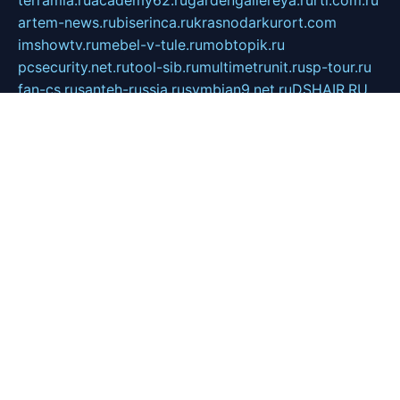
artem-news.ru
biserinca.ru
krasnodarkurort.com
imshowtv.ru
mebel-v-tule.ru
mobtopik.ru
pcsecurity.net.ru
tool-sib.ru
multimetrunit.ru
sp-tour.ru
fan-cs.ru
santeh-russia.ru
symbian9.net.ru
DSHAIR.RU
tmmotors.spb.ru
xjocuricopii.com
musavtomat.msk.ru
obustrojdom.ru
sovetcik.ru
ybaranovskaya.ru
ppknews.ru
cult-alshei.ru
JAPANRUSSIA.RU
proekciyamebel.ru
imper-finans.ru
rim.org.ru
glamourai.ru
brassminus.ru
zabor-pro.ru
ftn.pp.ru
dorogoe58.ru
laimengpacker.ru
kuzova-zapchasti.ru
sageerp.ru
taxodrom.ru
dsrazvitie.ru
hardcity.net.ru
ratinghomegames.ru
topservice25.ru
gubernyan.ru
gtglasslined.ru
ii4.ru
tssport.spb.ru
andorra24.com
blackwallstreet.ru
oboimos.ru
optim-doors.com.ru
ikuch.ru
nycr.org.ru
npa21.ru
vremya-ch.spb.ru
desert000.ru
ivtorgi.ru
ifiori.ru
catalog-statei.ru
dcv.org.ru
spetsmaster174.ru
ipkameryhiseeu.ru