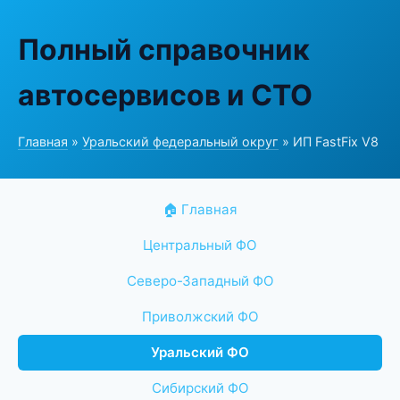
Полный справочник
автосервисов и СТО
Главная
»
Уральский федеральный округ
» ИП FastFix V8
🏠 Главная
Центральный ФО
Северо-Западный ФО
Приволжский ФО
Уральский ФО
Сибирский ФО