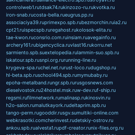
controlweb1.ru
tdsak74.ru
kinzozo-ru.ru
kvotka.ru
iron-snab.ru
costa-bella.ru
eugrus.pp.ru
associaciya39.ru
primexpo.spb.ru
bezmorchin.ru
ia2.ru
cpt21.ru
ispecspb.ru
regahost.ru
kolosok-elita.ru
tae-kwon.ru
consrio.com.ru
insiam.ru
avegainfo.ru
archery161.ru
bigencyclica.ru
vlast16.ru
korru.net
sarmiento.spb.su
extelopedia.ru
lammin-suo.spb.ru
iskatour.spb.ru
snpi.org.ru
running-line.ru
krygeva-spa.ru
chel.net.ru
rust-loco.ru
dugshop.ru
hl-beta.spb.ru
school494.spb.ru
mymubaby.ru
epoha-metalband.ru
ngr.spb.ru
rusgosnews.com
dieselvostok.ru
24hostel.msk.ru
w-dev.ru
f-ship.ru
regsmi.ru
filmnetwork.ru
malinasp.ru
kinosvin.ru
h2o-salon.ru
malutkayork.ru
deltaprim.spb.ru
tango-perm.ru
gooddir.ru
sgv.su
multiki-online.com
webkrasotki.com
cherinvest.ru
detskiy-ostrov.ru
ankou.spb.ru
alvesta1.ru
pdf-creator.ru
nix-files.org.ru