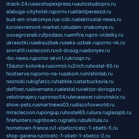
itrack-24.ru
sexshopexpress.ru
autostudiopro.ru
alabuga-cityhotel.ru
pornv.ru
atlantpereezd.ru
bud-em-znakomye.ru
a-cdc.ru
elektrostal-news.ru
korolevremont-market.ru
budem-znakomye.ru
oooagrosnab.ru
fpodaso.ru
emfire.ru
pro-otdelky.ru
ukrasotki.ru
seksuzbek.ru
seks-uzbek.ru
porno-vk.ru
sovratili.ru
olecoon.ru
vd-dosug.ru
adonyev.ru
rbc-news.ru
porno-skvirt.ru
krospr.ru
13autor-kolonka.ru
sormol.ru
2rich.ru
hostel-65.ru
hostserve.ru
porno-na-russkom.ru
mishinlab.ru
neznobi.ru
bigfatcc.ru
habble.ru
starbucksvia.ru
delfinet.ru
silvernano.ru
elestal.ru
vektor-doroga.ru
velotrenajery.ru
pronso54.ru
lenasever.ru
lovinskix.ru
show-pets.ru
smartnews03.ru
discofoxworld.ru
miraclecoon.ru
pongup.ru
hostel65.ru
liura.ru
glasspb.ru
firehunters.ru
gribowo.ru
gnalis.ru
bulkitula.ru
hometown-france.ru
1-xbeticricetc-1-xbetti-5.ru
shop-garena.ru
cricetc-1-xbetr-1-xbetcc-2.ru