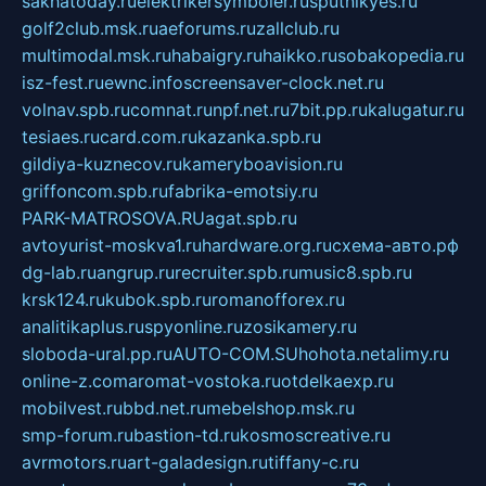
sakhatoday.ru
elektrikersymboler.ru
sputnikyes.ru
golf2club.msk.ru
aeforums.ru
zallclub.ru
multimodal.msk.ru
habaigry.ru
haikko.ru
sobakopedia.ru
isz-fest.ru
ewnc.info
screensaver-clock.net.ru
volnav.spb.ru
comnat.ru
npf.net.ru
7bit.pp.ru
kalugatur.ru
tesiaes.ru
card.com.ru
kazanka.spb.ru
gildiya-kuznecov.ru
kameryboavision.ru
griffoncom.spb.ru
fabrika-emotsiy.ru
PARK-MATROSOVA.RU
agat.spb.ru
avtoyurist-moskva1.ru
hardware.org.ru
схема-авто.рф
dg-lab.ru
angrup.ru
recruiter.spb.ru
music8.spb.ru
krsk124.ru
kubok.spb.ru
romanofforex.ru
analitikaplus.ru
spyonline.ru
zosikamery.ru
sloboda-ural.pp.ru
AUTO-COM.SU
hohota.net
alimy.ru
online-z.com
aromat-vostoka.ru
otdelkaexp.ru
mobilvest.ru
bbd.net.ru
mebelshop.msk.ru
smp-forum.ru
bastion-td.ru
kosmoscreative.ru
avrmotors.ru
art-galadesign.ru
tiffany-c.ru