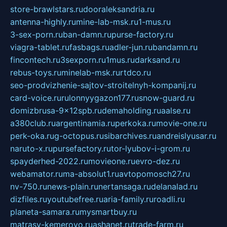
store-brawlstars.ru
dooraleksandria.ru
antenna-highly.ru
mine-lab-msk.ru
1-mus.ru
3-sex-porn.ru
ban-damn.ru
purse-factory.ru
viagra-tablet.ru
fasbags.ru
adler-jun.ru
bandamn.ru
fincontech.ru
3sexporn.ru
1mus.ru
darksand.ru
rebus-toys.ru
minelab-msk.ru
rtdco.ru
seo-prodvizhenie-sajtov-stroitelnyh-kompanij.ru
card-voice.ru
rulonnyygazon177.ru
snow-guard.ru
domizbrusa-9x12spb.ru
demaholding.ru
aalse.ru
a380club.ru
argentinamia.ru
perkoka.ru
movie-one.ru
perk-oka.ru
g-octopus.ru
sibarchives.ru
andreislyusar.ru
naruto-x.ru
pursefactory.ru
tor-lyubov-i-grom.ru
spayderhed-2022.ru
movieone.ru
evro-dez.ru
webamator.ru
ma-absolut1.ru
avtopomosch27.ru
nv-750.ru
news-plain.ru
nertansaga.ru
delanalad.ru
dizfiles.ru
youtubefree.ru
aria-family.ru
roadli.ru
planeta-samara.ru
mysmartbuy.ru
matrasy-kemerovo.ru
ashanet.ru
trade-farm.ru