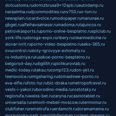
dotcustoms.ru
domizbrusa9x12spb.ru
autodamp.ru
narasimha.ru
djcommodities.ru
nv750.ru
x-ton.ru
newsplain.ru
cardvoice.ru
modopaper.ru
manunae.ru
gbget.ru
alfeihavsalnassr.ru
madoma.ru
tajuncos.ru
petrovkasports.ru
porno-online-besplatno.ru
splclub.ru
york-life.ru
doroga-expo.ru
ribery.ru
cleanmedicine.ru
slovar-ivrit.ru
porno-video-besplatno.ru
seks-365.ru
ovucontrol.ru
sloty-igrovyye-avtomaty.ru
ru-industriya.ru
russkoe-porno-besplatno.ru
belgorod-day.ru
digilith.ru
pichkurovlab.ru
medic-today.ru
taksu.ru
comp123.ru
don-ykt.ru
teensvoice.ru
imgsharing.ru
domashnee-porno.ru
eva-elfie.ru
foto-tur.ru
biz-doska.ru
metropoltravel.ru
veslo-i-yakor.ru
borodino-media.ru
rostotsky.ru
regionufa.ru
weiss-bet.ru
zaryna.ru
casinotablet.ru
universalia.ru
remont-mebeli-moscow.ru
termomur.ru
clubfisher.ru
remstirufa.ru
erdamchi.ru
doramamama.ru
muraviovka-park.ru
worldofwoman.ru
clean-dreams.ru