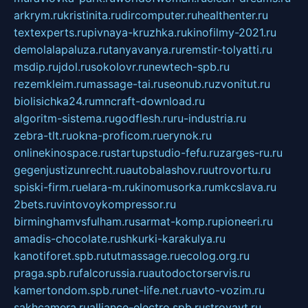
arkrym.ru
kristinita.ru
dircomputer.ru
healthenter.ru
textexperts.ru
pivnaya-kruzhka.ru
kinofilmy-2021.ru
demolalapaluza.ru
tanyavanya.ru
remstir-tolyatti.ru
msdip.ru
jdol.ru
sokolovr.ru
newtech-spb.ru
rezemkleim.ru
massage-tai.ru
seonub.ru
zvonitut.ru
biolisichka24.ru
mncraft-download.ru
algoritm-sistema.ru
godflesh.ru
ru-industria.ru
zebra-tlt.ru
okna-proficom.ru
erynok.ru
onlinekinospace.ru
startupstudio-fefu.ru
zarges-ru.ru
gegenjustizunrecht.ru
autobalashov.ru
utrovortu.ru
spiski-firm.ru
elara-m.ru
kinomusorka.ru
mkcslava.ru
2bets.ru
vintovoykompressor.ru
birminghamvsfulham.ru
sarmat-komp.ru
pioneeri.ru
amadis-chocolate.ru
shkurki-karakulya.ru
kanotiforet.spb.ru
tutmassage.ru
ecolog.org.ru
praga.spb.ru
falcorussia.ru
autodoctorservis.ru
kamertondom.spb.ru
net-life.net.ru
avto-vozim.ru
sakhcamera.ru
alliance-electro.spb.ru
stroyavt.ru