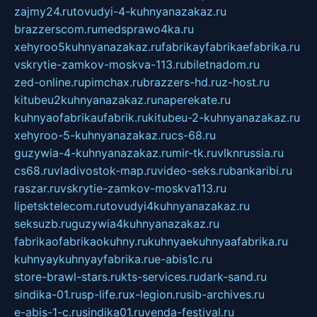
zajmy24.ru
tovudyi-4-kuhnyanazakaz.ru
brazzerscom.ru
medsprawo4ka.ru
xehyroo5kuhnyanazakaz.ru
fabrikayfabrikaefabrika.ru
vskrytie-zamkov-moskva-113.ru
biletnadom.ru
zed-online.ru
pimchax.ru
brazzers-hd.ru
z-host.ru
kitubeu2kuhnyanazakaz.ru
naperekate.ru
kuhnyaofabrikaufabrik.ru
kitubeu-2-kuhnyanazakaz.ru
xehyroo-5-kuhnyanazakaz.ru
cs-68.ru
guzywia-4-kuhnyanazakaz.ru
mir-tk.ru
vlknrussia.ru
cs68.ru
vladivostok-map.ru
video-seks.ru
bankaribi.ru
raszar.ru
vskrytie-zamkov-moskva113.ru
lipetsktelecom.ru
tovudyi4kuhnyanazakaz.ru
seksuzb.ru
guzywia4kuhnyanazakaz.ru
fabrikaofabrikaokuhny.ru
kuhnyaekuhnyaafabrika.ru
kuhnyaykuhnyayfabrika.ru
e-abis1c.ru
store-brawl-stars.ru
kts-services.ru
dark-sand.ru
sindika-01.ru
sp-life.ru
x-legion.ru
sib-archives.ru
e-abis-1-c.ru
sindika01.ru
venda-festival.ru