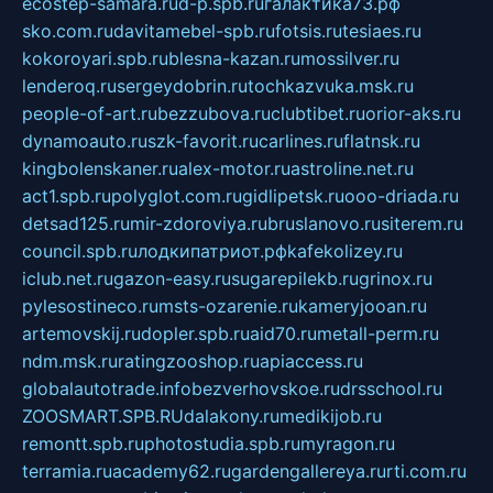
ecostep-samara.ru
d-p.spb.ru
галактика73.рф
sko.com.ru
davitamebel-spb.ru
fotsis.ru
tesiaes.ru
kokoroyari.spb.ru
blesna-kazan.ru
mossilver.ru
lenderoq.ru
sergeydobrin.ru
tochkazvuka.msk.ru
people-of-art.ru
bezzubova.ru
clubtibet.ru
orior-aks.ru
dynamoauto.ru
szk-favorit.ru
carlines.ru
flatnsk.ru
kingbolenskaner.ru
alex-motor.ru
astroline.net.ru
act1.spb.ru
polyglot.com.ru
gidlipetsk.ru
ooo-driada.ru
detsad125.ru
mir-zdoroviya.ru
bruslanovo.ru
siterem.ru
council.spb.ru
лодкипатриот.рф
kafekolizey.ru
iclub.net.ru
gazon-easy.ru
sugarepilekb.ru
grinox.ru
pylesostineco.ru
msts-ozarenie.ru
kameryjooan.ru
artemovskij.ru
dopler.spb.ru
aid70.ru
metall-perm.ru
ndm.msk.ru
ratingzooshop.ru
apiaccess.ru
globalautotrade.info
bezverhovskoe.ru
drsschool.ru
ZOOSMART.SPB.RU
dalakony.ru
medikijob.ru
remontt.spb.ru
photostudia.spb.ru
myragon.ru
terramia.ru
academy62.ru
gardengallereya.ru
rti.com.ru