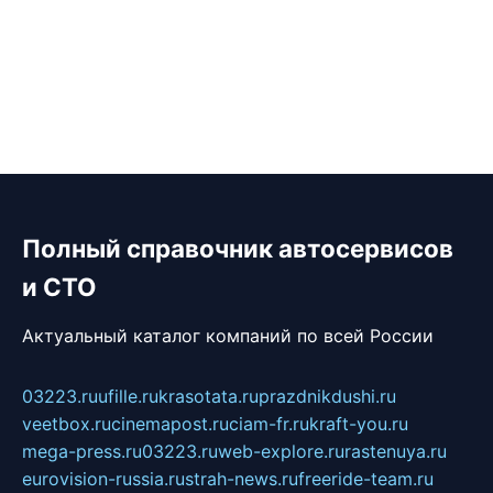
Полный справочник автосервисов
и СТО
Актуальный каталог компаний по всей России
03223.ru
ufille.ru
krasotata.ru
prazdnikdushi.ru
veetbox.ru
cinemapost.ru
ciam-fr.ru
kraft-you.ru
mega-press.ru
03223.ru
web-explore.ru
rastenuya.ru
eurovision-russia.ru
strah-news.ru
freeride-team.ru