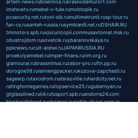
artem-news.ru
biserinca.ru
krasnodarkurort.com
imshowtv.ru
mebel-v-tule.ru
mobtopik.ru
pcsecurity.net.ru
tool-sib.ru
multimetrunit.ru
sp-tour.ru
fan-cs.ru
santeh-russia.ru
symbian9.net.ru
DSHAIR.RU
tmmotors.spb.ru
xjocuricopii.com
musavtomat.msk.ru
obustrojdom.ru
sovetcik.ru
ybaranovskaya.ru
ppknews.ru
cult-alshei.ru
JAPANRUSSIA.RU
proekciyamebel.ru
imper-finans.ru
rim.org.ru
glamourai.ru
brassminus.ru
zabor-pro.ru
ftn.pp.ru
dorogoe58.ru
laimengpacker.ru
kuzova-zapchasti.ru
sageerp.ru
taxodrom.ru
dsrazvitie.ru
hardcity.net.ru
ratinghomegames.ru
topservice25.ru
gubernyan.ru
gtglasslined.ru
ii4.ru
tssport.spb.ru
andorra24.com
blackwallstreet.ru
oboimos.ru
optim-doors.com.ru
ikuch.ru
nycr.org.ru
npa21.ru
vremya-ch.spb.ru
desert000.ru
ivtorgi.ru
ifiori.ru
catalog-statei.ru
dcv.org.ru
spetsmaster174.ru
ipkameryhiseeu.ru
dum26.ru
ruspol.spb.ru
fr-opendp.ru
kam-solnyshko.ru