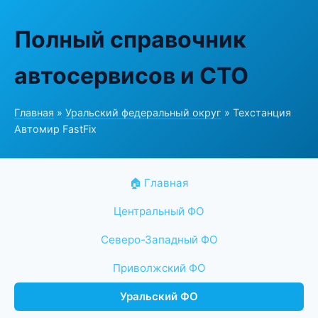
Полный справочник
автосервисов и СТО
Главная
»
Уральский федеральный округ
» Техстанция
Автомир FastFix
🏠 Главная
Центральный ФО
Северо-Западный ФО
Приволжский ФО
Уральский ФО