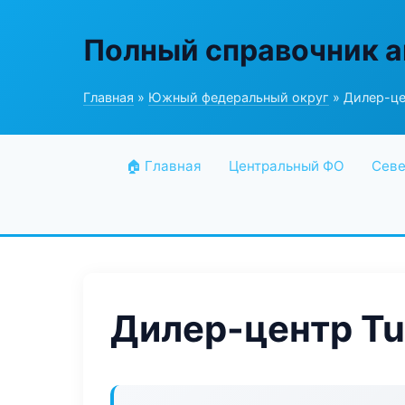
Полный справочник а
Главная
»
Южный федеральный округ
» Дилер-це
🏠 Главная
Центральный ФО
Севе
Дилер-центр Tu