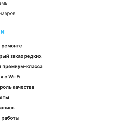
темы
йзеров
ми
и ремонте
рый заказ редких
м премиум-класса
 с Wi‑Fi
роль качества
меты
запись
е работы