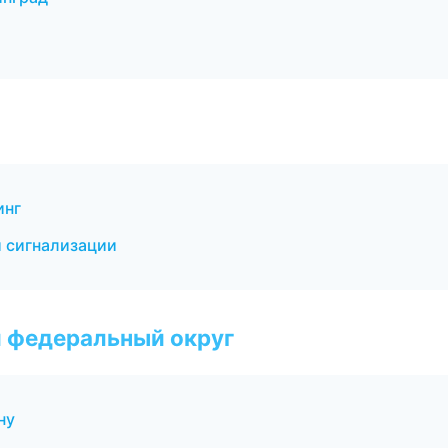
инг
и сигнализации
 федеральный округ
ну