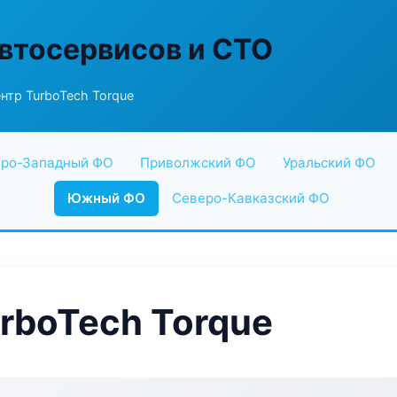
втосервисов и СТО
нтр TurboTech Torque
ро-Западный ФО
Приволжский ФО
Уральский ФО
Южный ФО
Северо-Кавказский ФО
rboTech Torque