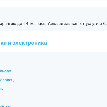
рантию до 24 месяцев. Условия зависят от услуги и бр
ка и электроника
ваново
реповец
ль
инград