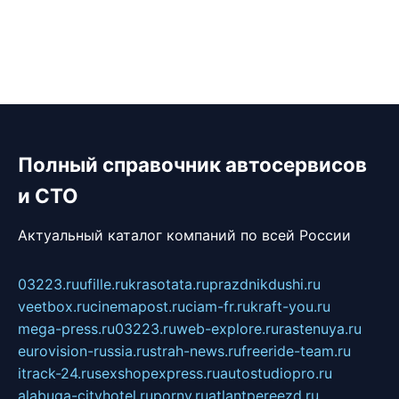
Полный справочник автосервисов
и СТО
Актуальный каталог компаний по всей России
03223.ru
ufille.ru
krasotata.ru
prazdnikdushi.ru
veetbox.ru
cinemapost.ru
ciam-fr.ru
kraft-you.ru
mega-press.ru
03223.ru
web-explore.ru
rastenuya.ru
eurovision-russia.ru
strah-news.ru
freeride-team.ru
itrack-24.ru
sexshopexpress.ru
autostudiopro.ru
alabuga-cityhotel.ru
pornv.ru
atlantpereezd.ru