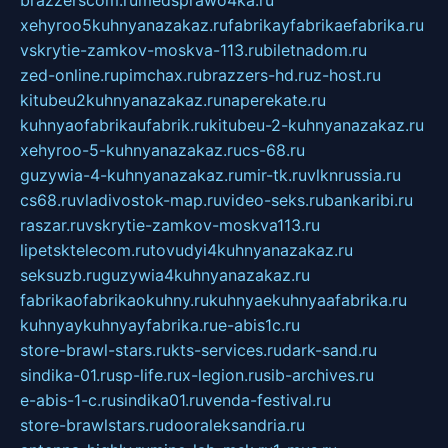
xehyroo5kuhnyanazakaz.ru
fabrikayfabrikaefabrika.ru
vskrytie-zamkov-moskva-113.ru
biletnadom.ru
zed-online.ru
pimchax.ru
brazzers-hd.ru
z-host.ru
kitubeu2kuhnyanazakaz.ru
naperekate.ru
kuhnyaofabrikaufabrik.ru
kitubeu-2-kuhnyanazakaz.ru
xehyroo-5-kuhnyanazakaz.ru
cs-68.ru
guzywia-4-kuhnyanazakaz.ru
mir-tk.ru
vlknrussia.ru
cs68.ru
vladivostok-map.ru
video-seks.ru
bankaribi.ru
raszar.ru
vskrytie-zamkov-moskva113.ru
lipetsktelecom.ru
tovudyi4kuhnyanazakaz.ru
seksuzb.ru
guzywia4kuhnyanazakaz.ru
fabrikaofabrikaokuhny.ru
kuhnyaekuhnyaafabrika.ru
kuhnyaykuhnyayfabrika.ru
e-abis1c.ru
store-brawl-stars.ru
kts-services.ru
dark-sand.ru
sindika-01.ru
sp-life.ru
x-legion.ru
sib-archives.ru
e-abis-1-c.ru
sindika01.ru
venda-festival.ru
store-brawlstars.ru
dooraleksandria.ru