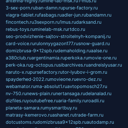
antenna-highly.ru
mine-lab-msk.ru
1-mus.ru
3-sex-porn.ru
ban-damn.ru
purse-factory.ru
viagra-tablet.ru
fasbags.ru
adler-jun.ru
bandamn.ru
fincontech.ru
3sexporn.ru
1mus.ru
darksand.ru
rebus-toys.ru
minelab-msk.ru
rtdco.ru
seo-prodvizhenie-sajtov-stroitelnyh-kompanij.ru
card-voice.ru
rulonnyygazon177.ru
snow-guard.ru
domizbrusa-9x12spb.ru
demaholding.ru
aalse.ru
a380club.ru
argentinamia.ru
perkoka.ru
movie-one.ru
perk-oka.ru
g-octopus.ru
sibarchives.ru
andreislyusar.ru
naruto-x.ru
pursefactory.ru
tor-lyubov-i-grom.ru
spayderhed-2022.ru
movieone.ru
evro-dez.ru
webamator.ru
ma-absolut1.ru
avtopomosch27.ru
nv-750.ru
news-plain.ru
nertansaga.ru
delanalad.ru
dizfiles.ru
youtubefree.ru
aria-family.ru
roadli.ru
planeta-samara.ru
mysmartbuy.ru
matrasy-kemerovo.ru
ashanet.ru
trade-farm.ru
dotcustoms.ru
domizbrusa9x12spb.ru
autodamp.ru