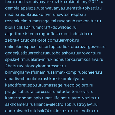
textexperts.ru
pivnaya-kruzhka.ru
kinofilmy-2021.ru
demolalapaluza.ru
tanyavanya.ru
remstir-tolyatti.ru
msdip.ru
jdol.ru
sokolovr.ru
newtech-spb.ru
rezemkleim.ru
massage-tai.ru
seonub.ru
zvonitut.ru
biolisichka24.ru
mncraft-download.ru
algoritm-sistema.ru
godflesh.ru
ru-industria.ru
zebra-tlt.ru
okna-proficom.ru
erynok.ru
onlinekinospace.ru
startupstudio-fefu.ru
zarges-ru.ru
gegenjustizunrecht.ru
autobalashov.ru
utrovortu.ru
spiski-firm.ru
elara-m.ru
kinomusorka.ru
mkcslava.ru
2bets.ru
vintovoykompressor.ru
birminghamvsfulham.ru
sarmat-komp.ru
pioneeri.ru
amadis-chocolate.ru
shkurki-karakulya.ru
kanotiforet.spb.ru
tutmassage.ru
ecolog.org.ru
praga.spb.ru
falcorussia.ru
autodoctorservis.ru
kamertondom.spb.ru
net-life.net.ru
avto-vozim.ru
sakhcamera.ru
alliance-electro.spb.ru
stroyavt.ru
controlweb1.ru
tdsak74.ru
kinzozo-ru.ru
kvotka.ru