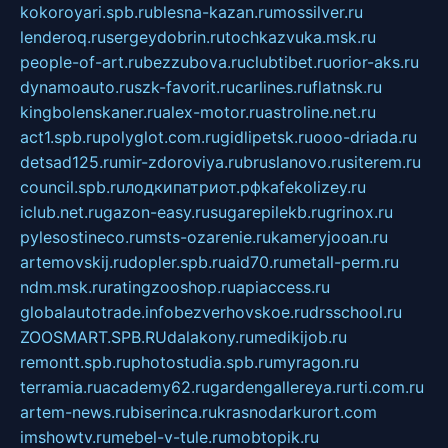
kokoroyari.spb.ru
blesna-kazan.ru
mossilver.ru
lenderoq.ru
sergeydobrin.ru
tochkazvuka.msk.ru
people-of-art.ru
bezzubova.ru
clubtibet.ru
orior-aks.ru
dynamoauto.ru
szk-favorit.ru
carlines.ru
flatnsk.ru
kingbolenskaner.ru
alex-motor.ru
astroline.net.ru
act1.spb.ru
polyglot.com.ru
gidlipetsk.ru
ooo-driada.ru
detsad125.ru
mir-zdoroviya.ru
bruslanovo.ru
siterem.ru
council.spb.ru
лодкипатриот.рф
kafekolizey.ru
iclub.net.ru
gazon-easy.ru
sugarepilekb.ru
grinox.ru
pylesostineco.ru
msts-ozarenie.ru
kameryjooan.ru
artemovskij.ru
dopler.spb.ru
aid70.ru
metall-perm.ru
ndm.msk.ru
ratingzooshop.ru
apiaccess.ru
globalautotrade.info
bezverhovskoe.ru
drsschool.ru
ZOOSMART.SPB.RU
dalakony.ru
medikijob.ru
remontt.spb.ru
photostudia.spb.ru
myragon.ru
terramia.ru
academy62.ru
gardengallereya.ru
rti.com.ru
artem-news.ru
biserinca.ru
krasnodarkurort.com
imshowtv.ru
mebel-v-tule.ru
mobtopik.ru