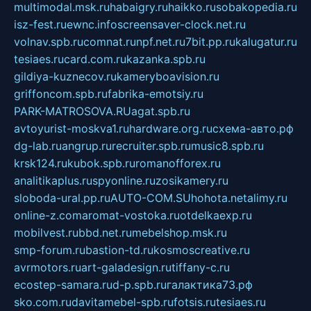
multimodal.msk.ru
habaigry.ru
haikko.ru
sobakopedia.ru
isz-fest.ru
ewnc.info
screensaver-clock.net.ru
volnav.spb.ru
comnat.ru
npf.net.ru
7bit.pp.ru
kalugatur.ru
tesiaes.ru
card.com.ru
kazanka.spb.ru
gildiya-kuznecov.ru
kameryboavision.ru
griffoncom.spb.ru
fabrika-emotsiy.ru
PARK-MATROSOVA.RU
agat.spb.ru
avtoyurist-moskva1.ru
hardware.org.ru
схема-авто.рф
dg-lab.ru
angrup.ru
recruiter.spb.ru
music8.spb.ru
krsk124.ru
kubok.spb.ru
romanofforex.ru
analitikaplus.ru
spyonline.ru
zosikamery.ru
sloboda-ural.pp.ru
AUTO-COM.SU
hohota.net
alimy.ru
online-z.com
aromat-vostoka.ru
otdelkaexp.ru
mobilvest.ru
bbd.net.ru
mebelshop.msk.ru
smp-forum.ru
bastion-td.ru
kosmoscreative.ru
avrmotors.ru
art-galadesign.ru
tiffany-c.ru
ecostep-samara.ru
d-p.spb.ru
галактика73.рф
sko.com.ru
davitamebel-spb.ru
fotsis.ru
tesiaes.ru