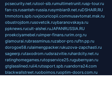
pcsecurity.net.ru
tool-sib.ru
multimetrunit.ru
sp-tour.ru
fan-cs.ru
santeh-russia.ru
symbian9.net.ru
DSHAIR.RU
tmmotors.spb.ru
xjocuricopii.com
musavtomat.msk.ru
obustrojdom.ru
sovetcik.ru
ybaranovskaya.ru
ppknews.ru
cult-alshei.ru
JAPANRUSSIA.RU
proekciyamebel.ru
imper-finans.ru
rim.org.ru
glamourai.ru
brassminus.ru
zabor-pro.ru
ftn.pp.ru
dorogoe58.ru
laimengpacker.ru
kuzova-zapchasti.ru
sageerp.ru
taxodrom.ru
dsrazvitie.ru
hardcity.net.ru
ratinghomegames.ru
topservice25.ru
gubernyan.ru
gtglasslined.ru
ii4.ru
tssport.spb.ru
andorra24.com
blackwallstreet.ru
oboimos.ru
optim-doors.com.ru
ikuch.ru
nycr.org.ru
npa21.ru
vremya-ch.spb.ru
desert000.ru
ivtorgi.ru
ifiori.ru
catalog-statei.ru
dcv.org.ru
spetsmaster174.ru
ipkameryhiseeu.ru
dum26.ru
ruspol.spb.ru
fr-opendp.ru
kam-solnyshko.ru
cheyenne-arapaho.ru
sevzapmetal.spb.ru
ted-lapidus.spb.ru
parasite-eliminator.ru