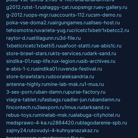
g2012.ru
tst-1.ru
shaggy-cat.ru
opsmgr.ru
ev-gallery.ru
g-2012.ru
ops-mgr.ru
accounts-112.ru
csm-demo.ru
poka-vse-doma2.ru
airgungames.ru
allseo-host.ru
tehosmotre.ru
varieta-yug.ru
cricetc1xbetr1xbetcc2.ru
raytor-d.ru
atillagunn.ru
3d-file.ru
1xbeticricetc1xbetti5.ru
uafoot-statti.ru
e-abis1c.ru
store-brawl-stars.ru
kts-services.ru
dark-sand.ru
sindika-01.ru
sp-life.ru
x-legion.ru
sib-archives.ru
e-abis-1-c.ru
sindika01.ru
venda-festival.ru
store-brawlstars.ru
dooraleksandria.ru
antenna-highly.ru
mine-lab-msk.ru
1-mus.ru
3-sex-porn.ru
ban-damn.ru
purse-factory.ru
viagra-tablet.ru
fasbags.ru
adler-jun.ru
bandamn.ru
fincontech.ru
3sexporn.ru
1mus.ru
darksand.ru
rebus-toys.ru
minelab-msk.ru
alabuga-cityhotel.ru
medsprawo-4-ka.ru
2864420.ru
blagodarenie-spb.ru
zajmy24.ru
tovudyi-4-kuhnyanazakaz.ru
brazzerscom.ru
medsprawo4ka.ru