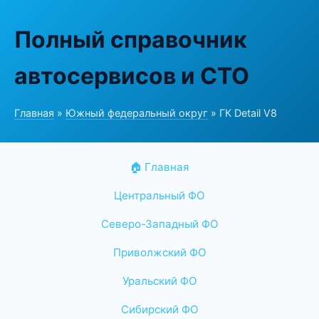
Полный справочник
автосервисов и СТО
Главная
»
Южный федеральный округ
» ГК Detail V8
🏠 Главная
Центральный ФО
Северо-Западный ФО
Приволжский ФО
Уральский ФО
Сибирский ФО