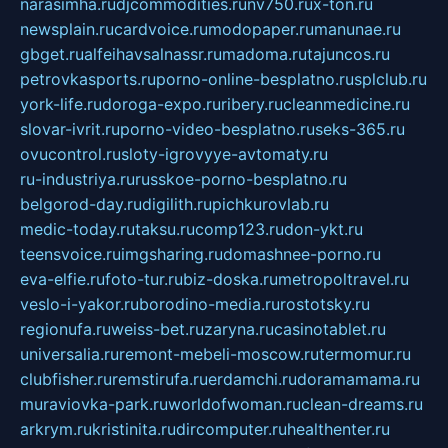
narasimha.ru
djcommodities.ru
nv750.ru
x-ton.ru
newsplain.ru
cardvoice.ru
modopaper.ru
manunae.ru
gbget.ru
alfeihavsalnassr.ru
madoma.ru
tajuncos.ru
petrovkasports.ru
porno-online-besplatno.ru
splclub.ru
york-life.ru
doroga-expo.ru
ribery.ru
cleanmedicine.ru
slovar-ivrit.ru
porno-video-besplatno.ru
seks-365.ru
ovucontrol.ru
sloty-igrovyye-avtomaty.ru
ru-industriya.ru
russkoe-porno-besplatno.ru
belgorod-day.ru
digilith.ru
pichkurovlab.ru
medic-today.ru
taksu.ru
comp123.ru
don-ykt.ru
teensvoice.ru
imgsharing.ru
domashnee-porno.ru
eva-elfie.ru
foto-tur.ru
biz-doska.ru
metropoltravel.ru
veslo-i-yakor.ru
borodino-media.ru
rostotsky.ru
regionufa.ru
weiss-bet.ru
zaryna.ru
casinotablet.ru
universalia.ru
remont-mebeli-moscow.ru
termomur.ru
clubfisher.ru
remstirufa.ru
erdamchi.ru
doramamama.ru
muraviovka-park.ru
worldofwoman.ru
clean-dreams.ru
arkrym.ru
kristinita.ru
dircomputer.ru
healthenter.ru