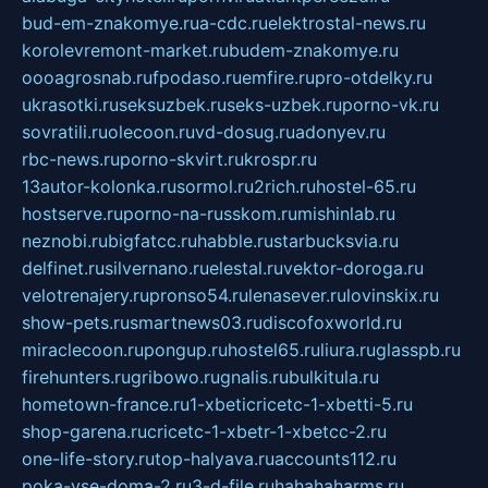
bud-em-znakomye.ru
a-cdc.ru
elektrostal-news.ru
korolevremont-market.ru
budem-znakomye.ru
oooagrosnab.ru
fpodaso.ru
emfire.ru
pro-otdelky.ru
ukrasotki.ru
seksuzbek.ru
seks-uzbek.ru
porno-vk.ru
sovratili.ru
olecoon.ru
vd-dosug.ru
adonyev.ru
rbc-news.ru
porno-skvirt.ru
krospr.ru
13autor-kolonka.ru
sormol.ru
2rich.ru
hostel-65.ru
hostserve.ru
porno-na-russkom.ru
mishinlab.ru
neznobi.ru
bigfatcc.ru
habble.ru
starbucksvia.ru
delfinet.ru
silvernano.ru
elestal.ru
vektor-doroga.ru
velotrenajery.ru
pronso54.ru
lenasever.ru
lovinskix.ru
show-pets.ru
smartnews03.ru
discofoxworld.ru
miraclecoon.ru
pongup.ru
hostel65.ru
liura.ru
glasspb.ru
firehunters.ru
gribowo.ru
gnalis.ru
bulkitula.ru
hometown-france.ru
1-xbeticricetc-1-xbetti-5.ru
shop-garena.ru
cricetc-1-xbetr-1-xbetcc-2.ru
one-life-story.ru
top-halyava.ru
accounts112.ru
poka-vse-doma-2.ru
3-d-file.ru
hahahaharms.ru