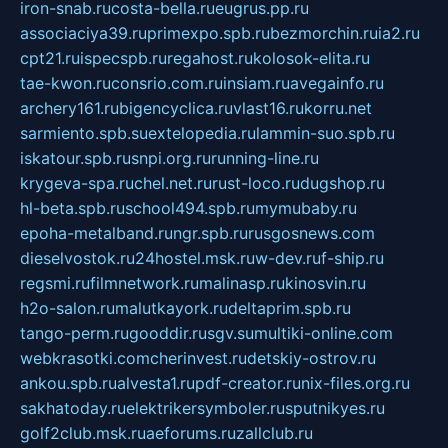
iron-snab.ru
costa-bella.ru
eugrus.pp.ru
associaciya39.ru
primexpo.spb.ru
bezmorchin.ru
ia2.ru
cpt21.ru
ispecspb.ru
regahost.ru
kolosok-elita.ru
tae-kwon.ru
consrio.com.ru
insiam.ru
avegainfo.ru
archery161.ru
bigencyclica.ru
vlast16.ru
korru.net
sarmiento.spb.su
extelopedia.ru
lammin-suo.spb.ru
iskatour.spb.ru
snpi.org.ru
running-line.ru
krygeva-spa.ru
chel.net.ru
rust-loco.ru
dugshop.ru
hl-beta.spb.ru
school494.spb.ru
mymubaby.ru
epoha-metalband.ru
ngr.spb.ru
rusgosnews.com
dieselvostok.ru
24hostel.msk.ru
w-dev.ru
f-ship.ru
regsmi.ru
filmnetwork.ru
malinasp.ru
kinosvin.ru
h2o-salon.ru
malutkayork.ru
deltaprim.spb.ru
tango-perm.ru
gooddir.ru
sgv.su
multiki-online.com
webkrasotki.com
cherinvest.ru
detskiy-ostrov.ru
ankou.spb.ru
alvesta1.ru
pdf-creator.ru
nix-files.org.ru
sakhatoday.ru
elektrikersymboler.ru
sputnikyes.ru
golf2club.msk.ru
aeforums.ru
zallclub.ru