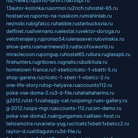
rbc-news.ru
porno-skvirt.ru
krospr.ru
13autor-kolonka.ru
sormol.ru
2rich.ru
hostel-65.ru
hostserve.ru
porno-na-russkom.ru
mishinlab.ru
neznobi.ru
bigfatcc.ru
habble.ru
starbucksvia.ru
delfinet.ru
silvernano.ru
elestal.ru
vektor-doroga.ru
velotrenajery.ru
pronso54.ru
lenasever.ru
lovinskix.ru
show-pets.ru
smartnews03.ru
discofoxworld.ru
miraclecoon.ru
pongup.ru
hostel65.ru
liura.ru
glasspb.ru
firehunters.ru
gribowo.ru
gnalis.ru
bulkitula.ru
hometown-france.ru
1-xbeticricetc-1-xbetti-5.ru
shop-garena.ru
cricetc-1-xbetr-1-xbetcc-2.ru
one-life-story.ru
top-halyava.ru
accounts112.ru
poka-vse-doma-2.ru
3-d-file.ru
hahahaharms.ru
g2012.ru
tst-1.ru
shaggy-cat.ru
opsmgr.ru
ev-gallery.ru
g-2012.ru
ops-mgr.ru
accounts-112.ru
csm-demo.ru
poka-vse-doma2.ru
airgungames.ru
allseo-host.ru
tehosmotre.ru
varieta-yug.ru
cricetc1xbetr1xbetcc2.ru
raytor-d.ru
atillagunn.ru
3d-file.ru