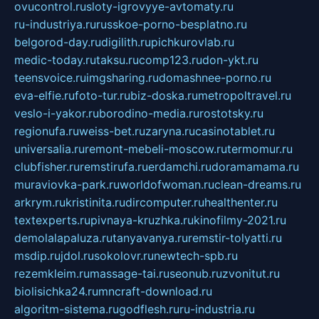
ovucontrol.ru
sloty-igrovyye-avtomaty.ru
ru-industriya.ru
russkoe-porno-besplatno.ru
belgorod-day.ru
digilith.ru
pichkurovlab.ru
medic-today.ru
taksu.ru
comp123.ru
don-ykt.ru
teensvoice.ru
imgsharing.ru
domashnee-porno.ru
eva-elfie.ru
foto-tur.ru
biz-doska.ru
metropoltravel.ru
veslo-i-yakor.ru
borodino-media.ru
rostotsky.ru
regionufa.ru
weiss-bet.ru
zaryna.ru
casinotablet.ru
universalia.ru
remont-mebeli-moscow.ru
termomur.ru
clubfisher.ru
remstirufa.ru
erdamchi.ru
doramamama.ru
muraviovka-park.ru
worldofwoman.ru
clean-dreams.ru
arkrym.ru
kristinita.ru
dircomputer.ru
healthenter.ru
textexperts.ru
pivnaya-kruzhka.ru
kinofilmy-2021.ru
demolalapaluza.ru
tanyavanya.ru
remstir-tolyatti.ru
msdip.ru
jdol.ru
sokolovr.ru
newtech-spb.ru
rezemkleim.ru
massage-tai.ru
seonub.ru
zvonitut.ru
biolisichka24.ru
mncraft-download.ru
algoritm-sistema.ru
godflesh.ru
ru-industria.ru