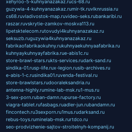
xehyroo-5-kuhnyanazakaz.ru
cs-68.ru
guzywia-4-kuhnyanazakaz.ru
mir-tk.ru
vlknrussia.ru
cs68.ru
vladivostok-map.ru
video-seks.ru
bankaribi.ru
raszar.ru
vskrytie-zamkov-moskva113.ru
lipetsktelecom.ru
tovudyi4kuhnyanazakaz.ru
seksuzb.ru
guzywia4kuhnyanazakaz.ru
fabrikaofabrikaokuhny.ru
kuhnyaekuhnyaafabrika.ru
kuhnyaykuhnyayfabrika.ru
e-abis1c.ru
store-brawl-stars.ru
kts-services.ru
dark-sand.ru
sindika-01.ru
sp-life.ru
x-legion.ru
sib-archives.ru
e-abis-1-c.ru
sindika01.ru
venda-festival.ru
store-brawlstars.ru
dooraleksandria.ru
antenna-highly.ru
mine-lab-msk.ru
1-mus.ru
3-sex-porn.ru
ban-damn.ru
purse-factory.ru
viagra-tablet.ru
fasbags.ru
adler-jun.ru
bandamn.ru
fincontech.ru
3sexporn.ru
1mus.ru
darksand.ru
rebus-toys.ru
minelab-msk.ru
rtdco.ru
seo-prodvizhenie-sajtov-stroitelnyh-kompanij.ru