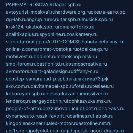
PARK-MATROSOVA.RU
agat.spb.ru
avtoyurist-moskva1.ru
hardware.org.ru
схема-авто.рф
dg-lab.ru
angrup.ru
recruiter.spb.ru
music8.spb.ru
krsk124.ru
kubok.spb.ru
romanofforex.ru
analitikaplus.ru
spyonline.ru
zosikamery.ru
sloboda-ural.pp.ru
AUTO-COM.SU
hohota.net
alimy.ru
online-z.com
aromat-vostoka.ru
otdelkaexp.ru
mobilvest.ru
bbd.net.ru
mebelshop.msk.ru
smp-forum.ru
bastion-td.ru
kosmoscreative.ru
avrmotors.ru
art-galadesign.ru
tiffany-c.ru
ecostep-samara.ru
d-p.spb.ru
галактика73.рф
sko.com.ru
davitamebel-spb.ru
fotsis.ru
tesiaes.ru
kokoroyari.spb.ru
blesna-kazan.ru
mossilver.ru
lenderoq.ru
sergeydobrin.ru
tochkazvuka.msk.ru
people-of-art.ru
bezzubova.ru
clubtibet.ru
orior-aks.ru
dynamoauto.ru
szk-favorit.ru
carlines.ru
flatnsk.ru
kingbolenskaner.ru
alex-motor.ru
astroline.net.ru
act1.spb.ru
polyglot.com.ru
gidlipetsk.ru
ooo-driada.ru