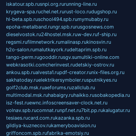
iskatour.spb.ru
snpi.org.ru
running-line.ru
krygeva-spa.ru
chel.net.ru
rust-loco.ru
dugshop.ru
hl-beta.spb.ru
school494.spb.ru
mymubaby.ru
epoha-metalband.ru
ngr.spb.ru
rusgosnews.com
dieselvostok.ru
24hostel.msk.ru
w-dev.ru
f-ship.ru
regsmi.ru
filmnetwork.ru
malinasp.ru
kinosvin.ru
h2o-salon.ru
malutkayork.ru
deltaprim.spb.ru
tango-perm.ru
gooddir.ru
sgv.su
multiki-online.com
webkrasotki.com
cherinvest.ru
detskiy-ostrov.ru
ankou.spb.ru
alvesta1.ru
pdf-creator.ru
nix-files.org.ru
sakhatoday.ru
elektrikersymboler.ru
sputnikyes.ru
golf2club.msk.ru
aeforums.ru
zallclub.ru
multimodal.msk.ru
habaigry.ru
haikko.ru
sobakopedia.ru
isz-fest.ru
ewnc.info
screensaver-clock.net.ru
volnav.spb.ru
comnat.ru
npf.net.ru
7bit.pp.ru
kalugatur.ru
tesiaes.ru
card.com.ru
kazanka.spb.ru
gildiya-kuznecov.ru
kameryboavision.ru
griffoncom.spb.ru
fabrika-emotsiy.ru