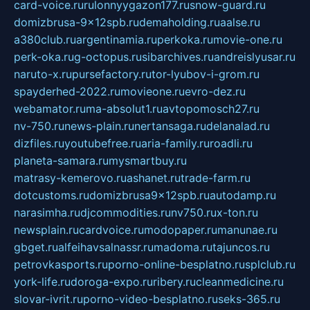
card-voice.ru
rulonnyygazon177.ru
snow-guard.ru
domizbrusa-9x12spb.ru
demaholding.ru
aalse.ru
a380club.ru
argentinamia.ru
perkoka.ru
movie-one.ru
perk-oka.ru
g-octopus.ru
sibarchives.ru
andreislyusar.ru
naruto-x.ru
pursefactory.ru
tor-lyubov-i-grom.ru
spayderhed-2022.ru
movieone.ru
evro-dez.ru
webamator.ru
ma-absolut1.ru
avtopomosch27.ru
nv-750.ru
news-plain.ru
nertansaga.ru
delanalad.ru
dizfiles.ru
youtubefree.ru
aria-family.ru
roadli.ru
planeta-samara.ru
mysmartbuy.ru
matrasy-kemerovo.ru
ashanet.ru
trade-farm.ru
dotcustoms.ru
domizbrusa9x12spb.ru
autodamp.ru
narasimha.ru
djcommodities.ru
nv750.ru
x-ton.ru
newsplain.ru
cardvoice.ru
modopaper.ru
manunae.ru
gbget.ru
alfeihavsalnassr.ru
madoma.ru
tajuncos.ru
petrovkasports.ru
porno-online-besplatno.ru
splclub.ru
york-life.ru
doroga-expo.ru
ribery.ru
cleanmedicine.ru
slovar-ivrit.ru
porno-video-besplatno.ru
seks-365.ru