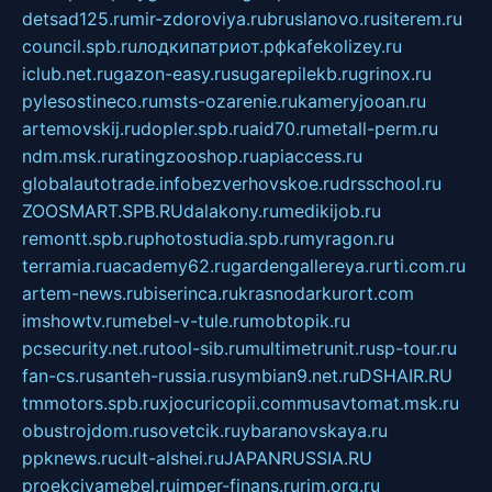
detsad125.ru
mir-zdoroviya.ru
bruslanovo.ru
siterem.ru
council.spb.ru
лодкипатриот.рф
kafekolizey.ru
iclub.net.ru
gazon-easy.ru
sugarepilekb.ru
grinox.ru
pylesostineco.ru
msts-ozarenie.ru
kameryjooan.ru
artemovskij.ru
dopler.spb.ru
aid70.ru
metall-perm.ru
ndm.msk.ru
ratingzooshop.ru
apiaccess.ru
globalautotrade.info
bezverhovskoe.ru
drsschool.ru
ZOOSMART.SPB.RU
dalakony.ru
medikijob.ru
remontt.spb.ru
photostudia.spb.ru
myragon.ru
terramia.ru
academy62.ru
gardengallereya.ru
rti.com.ru
artem-news.ru
biserinca.ru
krasnodarkurort.com
imshowtv.ru
mebel-v-tule.ru
mobtopik.ru
pcsecurity.net.ru
tool-sib.ru
multimetrunit.ru
sp-tour.ru
fan-cs.ru
santeh-russia.ru
symbian9.net.ru
DSHAIR.RU
tmmotors.spb.ru
xjocuricopii.com
musavtomat.msk.ru
obustrojdom.ru
sovetcik.ru
ybaranovskaya.ru
ppknews.ru
cult-alshei.ru
JAPANRUSSIA.RU
proekciyamebel.ru
imper-finans.ru
rim.org.ru