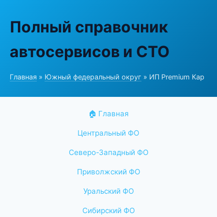
Полный справочник
автосервисов и СТО
Главная
»
Южный федеральный округ
» ИП Premium Кар
🏠 Главная
Центральный ФО
Северо-Западный ФО
Приволжский ФО
Уральский ФО
Сибирский ФО