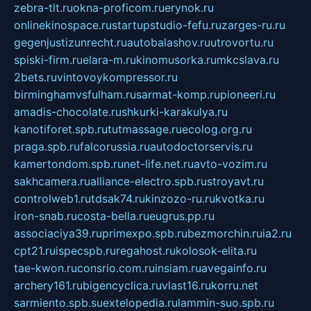
zebra-tlt.ru
okna-proficom.ru
erynok.ru
onlinekinospace.ru
startupstudio-fefu.ru
zarges-ru.ru
gegenjustizunrecht.ru
autobalashov.ru
utrovortu.ru
spiski-firm.ru
elara-m.ru
kinomusorka.ru
mkcslava.ru
2bets.ru
vintovoykompressor.ru
birminghamvsfulham.ru
sarmat-komp.ru
pioneeri.ru
amadis-chocolate.ru
shkurki-karakulya.ru
kanotiforet.spb.ru
tutmassage.ru
ecolog.org.ru
praga.spb.ru
falcorussia.ru
autodoctorservis.ru
kamertondom.spb.ru
net-life.net.ru
avto-vozim.ru
sakhcamera.ru
alliance-electro.spb.ru
stroyavt.ru
controlweb1.ru
tdsak74.ru
kinzozo-ru.ru
kvotka.ru
iron-snab.ru
costa-bella.ru
eugrus.pp.ru
associaciya39.ru
primexpo.spb.ru
bezmorchin.ru
ia2.ru
cpt21.ru
ispecspb.ru
regahost.ru
kolosok-elita.ru
tae-kwon.ru
consrio.com.ru
insiam.ru
avegainfo.ru
archery161.ru
bigencyclica.ru
vlast16.ru
korru.net
sarmiento.spb.su
extelopedia.ru
lammin-suo.spb.ru