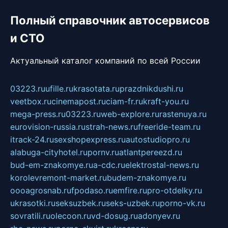
Полный справочник автосервисов
и СТО
Актуальный каталог компаний по всей России
03223.ru
ufille.ru
krasotata.ru
prazdnikdushi.ru
veetbox.ru
cinemapost.ru
ciam-fr.ru
kraft-you.ru
mega-press.ru
03223.ru
web-explore.ru
rastenuya.ru
eurovision-russia.ru
strah-news.ru
freeride-team.ru
itrack-24.ru
sexshopexpress.ru
autostudiopro.ru
alabuga-cityhotel.ru
pornv.ru
atlantpereezd.ru
bud-em-znakomye.ru
a-cdc.ru
elektrostal-news.ru
korolevremont-market.ru
budem-znakomye.ru
oooagrosnab.ru
fpodaso.ru
emfire.ru
pro-otdelky.ru
ukrasotki.ru
seksuzbek.ru
seks-uzbek.ru
porno-vk.ru
sovratili.ru
olecoon.ru
vd-dosug.ru
adonyev.ru