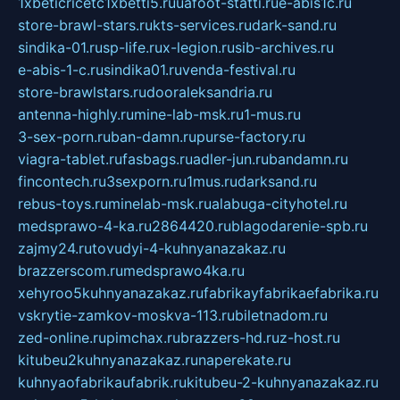
1xbeticricetc1xbetti5.ru
uafoot-statti.ru
e-abis1c.ru
store-brawl-stars.ru
kts-services.ru
dark-sand.ru
sindika-01.ru
sp-life.ru
x-legion.ru
sib-archives.ru
e-abis-1-c.ru
sindika01.ru
venda-festival.ru
store-brawlstars.ru
dooraleksandria.ru
antenna-highly.ru
mine-lab-msk.ru
1-mus.ru
3-sex-porn.ru
ban-damn.ru
purse-factory.ru
viagra-tablet.ru
fasbags.ru
adler-jun.ru
bandamn.ru
fincontech.ru
3sexporn.ru
1mus.ru
darksand.ru
rebus-toys.ru
minelab-msk.ru
alabuga-cityhotel.ru
medsprawo-4-ka.ru
2864420.ru
blagodarenie-spb.ru
zajmy24.ru
tovudyi-4-kuhnyanazakaz.ru
brazzerscom.ru
medsprawo4ka.ru
xehyroo5kuhnyanazakaz.ru
fabrikayfabrikaefabrika.ru
vskrytie-zamkov-moskva-113.ru
biletnadom.ru
zed-online.ru
pimchax.ru
brazzers-hd.ru
z-host.ru
kitubeu2kuhnyanazakaz.ru
naperekate.ru
kuhnyaofabrikaufabrik.ru
kitubeu-2-kuhnyanazakaz.ru