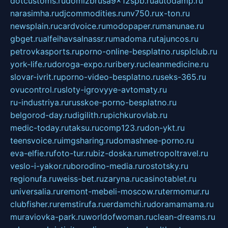
dotcustoms.ru
domizbrusa9x12spb.ru
autodamp.ru
narasimha.ru
djcommodities.ru
nv750.ru
x-ton.ru
newsplain.ru
cardvoice.ru
modopaper.ru
manunae.ru
gbget.ru
alfeihavsalnassr.ru
madoma.ru
tajuncos.ru
petrovkasports.ru
porno-online-besplatno.ru
splclub.ru
york-life.ru
doroga-expo.ru
ribery.ru
cleanmedicine.ru
slovar-ivrit.ru
porno-video-besplatno.ru
seks-365.ru
ovucontrol.ru
sloty-igrovyye-avtomaty.ru
ru-industriya.ru
russkoe-porno-besplatno.ru
belgorod-day.ru
digilith.ru
pichkurovlab.ru
medic-today.ru
taksu.ru
comp123.ru
don-ykt.ru
teensvoice.ru
imgsharing.ru
domashnee-porno.ru
eva-elfie.ru
foto-tur.ru
biz-doska.ru
metropoltravel.ru
veslo-i-yakor.ru
borodino-media.ru
rostotsky.ru
regionufa.ru
weiss-bet.ru
zaryna.ru
casinotablet.ru
universalia.ru
remont-mebeli-moscow.ru
termomur.ru
clubfisher.ru
remstirufa.ru
erdamchi.ru
doramamama.ru
muraviovka-park.ru
worldofwoman.ru
clean-dreams.ru