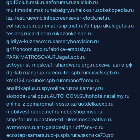
golf2club.msk.ru
aeforums.ru
zallclub.ru
multimodal.msk.ru
habaigry.ru
haikko.ru
sobakopedia.ru
isz-fest.ru
ewnc.info
screensaver-clock.net.ru
volnav.spb.ru
comnat.ru
npf.net.ru
7bit.pp.ru
kalugatur.ru
tesiaes.ru
card.com.ru
kazanka.spb.ru
gildiya-kuznecov.ru
kameryboavision.ru
griffoncom.spb.ru
fabrika-emotsiy.ru
PARK-MATROSOVA.RU
agat.spb.ru
avtoyurist-moskva1.ru
hardware.org.ru
схема-авто.рф
dg-lab.ru
angrup.ru
recruiter.spb.ru
music8.spb.ru
krsk124.ru
kubok.spb.ru
romanofforex.ru
analitikaplus.ru
spyonline.ru
zosikamery.ru
sloboda-ural.pp.ru
AUTO-COM.SU
hohota.net
alimy.ru
online-z.com
aromat-vostoka.ru
otdelkaexp.ru
mobilvest.ru
bbd.net.ru
mebelshop.msk.ru
smp-forum.ru
bastion-td.ru
kosmoscreative.ru
avrmotors.ru
art-galadesign.ru
tiffany-c.ru
ecostep-samara.ru
d-p.spb.ru
галактика73.рф