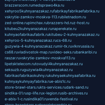
brazzerscom.ru
medsprawo4ka.ru
xehyroo5kuhnyanazakaz.ru
fabrikayfabrikaefabrika.ru
vskrytie-zamkov-moskva-113.ru
biletnadom.ru
zed-online.ru
pimchax.ru
brazzers-hd.ru
z-host.ru
kitubeu2kuhnyanazakaz.ru
naperekate.ru
kuhnyaofabrikaufabrik.ru
kitubeu-2-kuhnyanazakaz.ru
xehyroo-5-kuhnyanazakaz.ru
cs-68.ru
guzywia-4-kuhnyanazakaz.ru
mir-tk.ru
vlknrussia.ru
cs68.ru
vladivostok-map.ru
video-seks.ru
bankaribi.ru
raszar.ru
vskrytie-zamkov-moskva113.ru
lipetsktelecom.ru
tovudyi4kuhnyanazakaz.ru
seksuzb.ru
guzywia4kuhnyanazakaz.ru
fabrikaofabrikaokuhny.ru
kuhnyaekuhnyaafabrika.ru
kuhnyaykuhnyayfabrika.ru
e-abis1c.ru
store-brawl-stars.ru
kts-services.ru
dark-sand.ru
sindika-01.ru
sp-life.ru
x-legion.ru
sib-archives.ru
e-abis-1-c.ru
sindika01.ru
venda-festival.ru
store-brawlstars.ru
dooraleksandria.ru