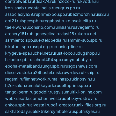
controlweb1.ru
tdsak74.ru
kinzozo-ru.ru
kvotka.ru
iron-snab.ru
costa-bella.ru
eugrus.pp.ru
associaciya39.ru
primexpo.spb.ru
bezmorchin.ru
ia2.ru
cpt21.ru
ispecspb.ru
regahost.ru
kolosok-elita.ru
tae-kwon.ru
consrio.com.ru
insiam.ru
avegainfo.ru
archery161.ru
bigencyclica.ru
vlast16.ru
korru.net
sarmiento.spb.su
extelopedia.ru
lammin-suo.spb.ru
iskatour.spb.ru
snpi.org.ru
running-line.ru
krygeva-spa.ru
chel.net.ru
rust-loco.ru
dugshop.ru
hl-beta.spb.ru
school494.spb.ru
mymubaby.ru
epoha-metalband.ru
ngr.spb.ru
rusgosnews.com
dieselvostok.ru
24hostel.msk.ru
w-dev.ru
f-ship.ru
regsmi.ru
filmnetwork.ru
malinasp.ru
kinosvin.ru
h2o-salon.ru
malutkayork.ru
deltaprim.spb.ru
tango-perm.ru
gooddir.ru
sgv.su
multiki-online.com
webkrasotki.com
cherinvest.ru
detskiy-ostrov.ru
ankou.spb.ru
alvesta1.ru
pdf-creator.ru
nix-files.org.ru
sakhatoday.ru
elektrikersymboler.ru
sputnikyes.ru