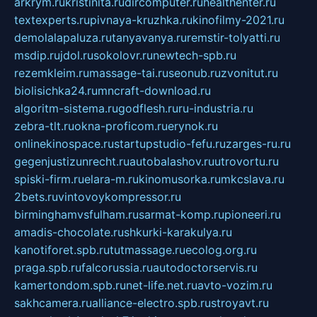
arkrym.ru
kristinita.ru
dircomputer.ru
healthenter.ru
textexperts.ru
pivnaya-kruzhka.ru
kinofilmy-2021.ru
demolalapaluza.ru
tanyavanya.ru
remstir-tolyatti.ru
msdip.ru
jdol.ru
sokolovr.ru
newtech-spb.ru
rezemkleim.ru
massage-tai.ru
seonub.ru
zvonitut.ru
biolisichka24.ru
mncraft-download.ru
algoritm-sistema.ru
godflesh.ru
ru-industria.ru
zebra-tlt.ru
okna-proficom.ru
erynok.ru
onlinekinospace.ru
startupstudio-fefu.ru
zarges-ru.ru
gegenjustizunrecht.ru
autobalashov.ru
utrovortu.ru
spiski-firm.ru
elara-m.ru
kinomusorka.ru
mkcslava.ru
2bets.ru
vintovoykompressor.ru
birminghamvsfulham.ru
sarmat-komp.ru
pioneeri.ru
amadis-chocolate.ru
shkurki-karakulya.ru
kanotiforet.spb.ru
tutmassage.ru
ecolog.org.ru
praga.spb.ru
falcorussia.ru
autodoctorservis.ru
kamertondom.spb.ru
net-life.net.ru
avto-vozim.ru
sakhcamera.ru
alliance-electro.spb.ru
stroyavt.ru