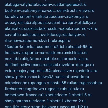
alabuga-cityhotel.ru
pornv.ru
atlantpereezd.ru
bud-em-znakomye.ru
a-cdc.ru
elektrostal-news.ru
korolevremont-market.ru
budem-znakomye.ru
oooagrosnab.ru
fpodaso.ru
emfire.ru
pro-otdelky.ru
ukrasotki.ru
seksuzbek.ru
seks-uzbek.ru
porno-vk.ru
sovratili.ru
olecoon.ru
vd-dosug.ru
adonyev.ru
rbc-news.ru
porno-skvirt.ru
krospr.ru
13autor-kolonka.ru
sormol.ru
2rich.ru
hostel-65.ru
hostserve.ru
porno-na-russkom.ru
mishinlab.ru
neznobi.ru
bigfatcc.ru
habble.ru
starbucksvia.ru
delfinet.ru
silvernano.ru
elestal.ru
vektor-doroga.ru
velotrenajery.ru
pronso54.ru
lenasever.ru
lovinskix.ru
show-pets.ru
smartnews03.ru
discofoxworld.ru
miraclecoon.ru
pongup.ru
hostel65.ru
liura.ru
glasspb.ru
firehunters.ru
gribowo.ru
gnalis.ru
bulkitula.ru
hometown-france.ru
1-xbeticricetc-1-xbetti-5.ru
shop-garena.ru
cricetc-1-xbetr-1-xbetcc-2.ru
one-life-story.ru
top-halyava.ru
accounts112.ru