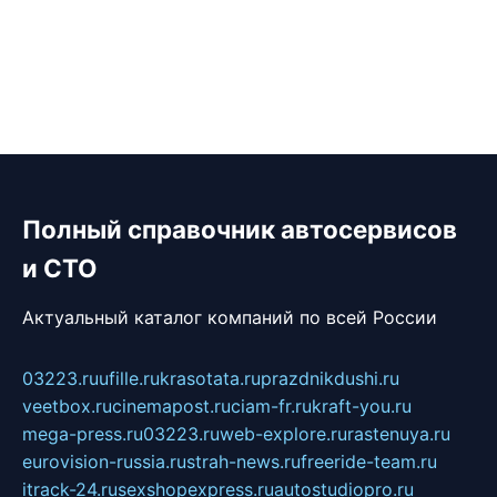
Полный справочник автосервисов
и СТО
Актуальный каталог компаний по всей России
03223.ru
ufille.ru
krasotata.ru
prazdnikdushi.ru
veetbox.ru
cinemapost.ru
ciam-fr.ru
kraft-you.ru
mega-press.ru
03223.ru
web-explore.ru
rastenuya.ru
eurovision-russia.ru
strah-news.ru
freeride-team.ru
itrack-24.ru
sexshopexpress.ru
autostudiopro.ru