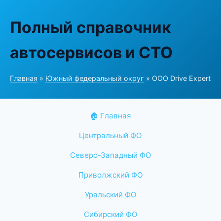
Полный справочник
автосервисов и СТО
Главная
»
Южный федеральный округ
» ООО Drive Expert
🏠 Главная
Центральный ФО
Северо-Западный ФО
Приволжский ФО
Уральский ФО
Сибирский ФО