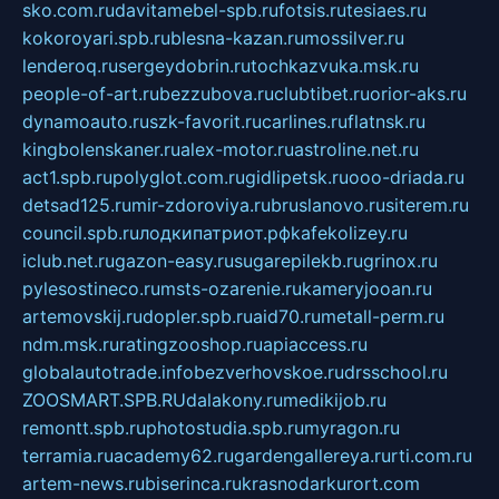
sko.com.ru
davitamebel-spb.ru
fotsis.ru
tesiaes.ru
kokoroyari.spb.ru
blesna-kazan.ru
mossilver.ru
lenderoq.ru
sergeydobrin.ru
tochkazvuka.msk.ru
people-of-art.ru
bezzubova.ru
clubtibet.ru
orior-aks.ru
dynamoauto.ru
szk-favorit.ru
carlines.ru
flatnsk.ru
kingbolenskaner.ru
alex-motor.ru
astroline.net.ru
act1.spb.ru
polyglot.com.ru
gidlipetsk.ru
ooo-driada.ru
detsad125.ru
mir-zdoroviya.ru
bruslanovo.ru
siterem.ru
council.spb.ru
лодкипатриот.рф
kafekolizey.ru
iclub.net.ru
gazon-easy.ru
sugarepilekb.ru
grinox.ru
pylesostineco.ru
msts-ozarenie.ru
kameryjooan.ru
artemovskij.ru
dopler.spb.ru
aid70.ru
metall-perm.ru
ndm.msk.ru
ratingzooshop.ru
apiaccess.ru
globalautotrade.info
bezverhovskoe.ru
drsschool.ru
ZOOSMART.SPB.RU
dalakony.ru
medikijob.ru
remontt.spb.ru
photostudia.spb.ru
myragon.ru
terramia.ru
academy62.ru
gardengallereya.ru
rti.com.ru
artem-news.ru
biserinca.ru
krasnodarkurort.com