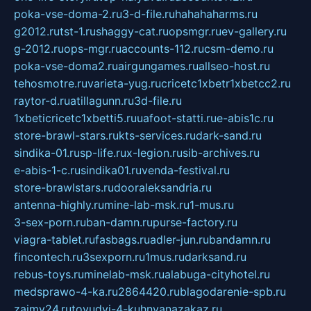
poka-vse-doma-2.ru
3-d-file.ru
hahahaharms.ru
g2012.ru
tst-1.ru
shaggy-cat.ru
opsmgr.ru
ev-gallery.ru
g-2012.ru
ops-mgr.ru
accounts-112.ru
csm-demo.ru
poka-vse-doma2.ru
airgungames.ru
allseo-host.ru
tehosmotre.ru
varieta-yug.ru
cricetc1xbetr1xbetcc2.ru
raytor-d.ru
atillagunn.ru
3d-file.ru
1xbeticricetc1xbetti5.ru
uafoot-statti.ru
e-abis1c.ru
store-brawl-stars.ru
kts-services.ru
dark-sand.ru
sindika-01.ru
sp-life.ru
x-legion.ru
sib-archives.ru
e-abis-1-c.ru
sindika01.ru
venda-festival.ru
store-brawlstars.ru
dooraleksandria.ru
antenna-highly.ru
mine-lab-msk.ru
1-mus.ru
3-sex-porn.ru
ban-damn.ru
purse-factory.ru
viagra-tablet.ru
fasbags.ru
adler-jun.ru
bandamn.ru
fincontech.ru
3sexporn.ru
1mus.ru
darksand.ru
rebus-toys.ru
minelab-msk.ru
alabuga-cityhotel.ru
medsprawo-4-ka.ru
2864420.ru
blagodarenie-spb.ru
zajmy24.ru
tovudyi-4-kuhnyanazakaz.ru