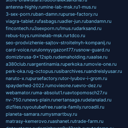
antenna-highly.ru
mine-lab-msk.ru
1-mus.ru
3-sex-porn.ru
ban-damn.ru
purse-factory.ru
viagra-tablet.ru
fasbags.ru
adler-jun.ru
bandamn.ru
fincontech.ru
3sexporn.ru
1mus.ru
darksand.ru
rebus-toys.ru
minelab-msk.ru
rtdco.ru
seo-prodvizhenie-sajtov-stroitelnyh-kompanij.ru
card-voice.ru
rulonnyygazon177.ru
snow-guard.ru
domizbrusa-9x12spb.ru
demaholding.ru
aalse.ru
a380club.ru
argentinamia.ru
perkoka.ru
movie-one.ru
perk-oka.ru
g-octopus.ru
sibarchives.ru
andreislyusar.ru
naruto-x.ru
pursefactory.ru
tor-lyubov-i-grom.ru
spayderhed-2022.ru
movieone.ru
evro-dez.ru
webamator.ru
ma-absolut1.ru
avtopomosch27.ru
nv-750.ru
news-plain.ru
nertansaga.ru
delanalad.ru
dizfiles.ru
youtubefree.ru
aria-family.ru
roadli.ru
planeta-samara.ru
mysmartbuy.ru
matrasy-kemerovo.ru
ashanet.ru
trade-farm.ru