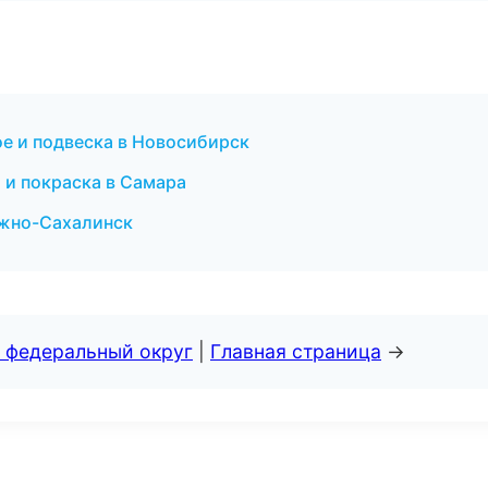
ое и подвеска в Новосибирск
т и покраска в Самара
Южно-Сахалинск
 федеральный округ
|
Главная страница
→