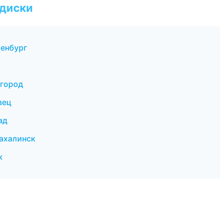
 диски
ренбург
вгород
вец
ад
ахалинск
ж