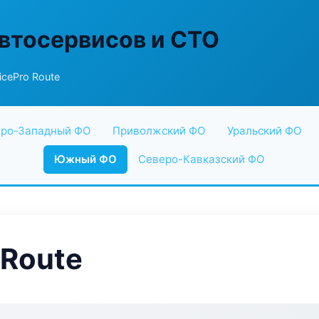
втосервисов и СТО
cePro Route
ро-Западный ФО
Приволжский ФО
Уральский ФО
Южный ФО
Северо-Кавказский ФО
 Route