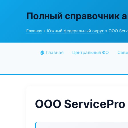
Полный справочник а
Главная
»
Южный федеральный округ
» ООО Servi
🏠 Главная
Центральный ФО
Севе
ООО ServicePro