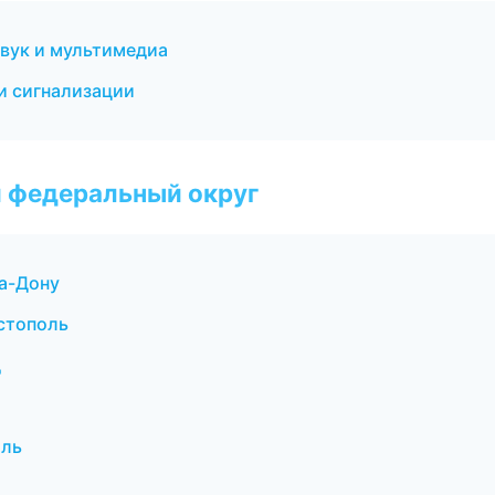
звук и мультимедиа
и сигнализации
 федеральный округ
на-Дону
стополь
д
оль