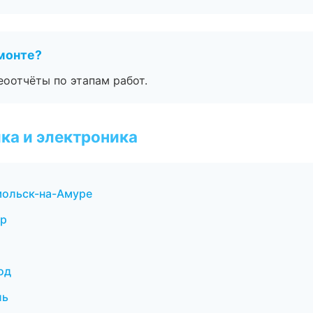
монте?
еоотчёты по этапам работ.
ка и электроника
мольск-на-Амуре
ар
од
ль