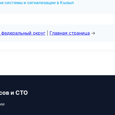
ые системы и сигнализации в Кызыл
 федеральный округ
|
Главная страница
→
сов и СТО
сии