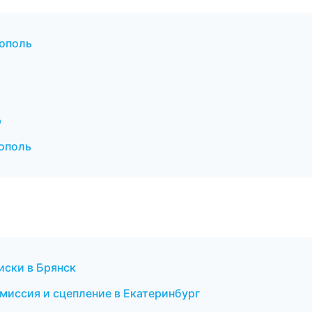
ополь
р
ополь
иски в Брянск
смиссия и сцепление в Екатеринбург