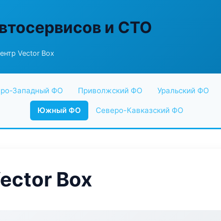
втосервисов и СТО
ентр Vector Box
ро-Западный ФО
Приволжский ФО
Уральский ФО
Южный ФО
Северо-Кавказский ФО
ector Box