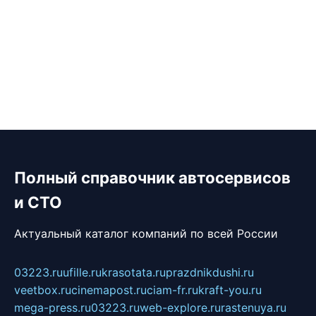
Полный справочник автосервисов
и СТО
Актуальный каталог компаний по всей России
03223.ru
ufille.ru
krasotata.ru
prazdnikdushi.ru
veetbox.ru
cinemapost.ru
ciam-fr.ru
kraft-you.ru
mega-press.ru
03223.ru
web-explore.ru
rastenuya.ru