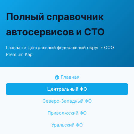
Полный справочник
автосервисов и СТО
Главная
»
Центральный федеральный округ
» ООО
Premium Кар
🏠 Главная
Центральный ФО
Северо-Западный ФО
Приволжский ФО
Уральский ФО