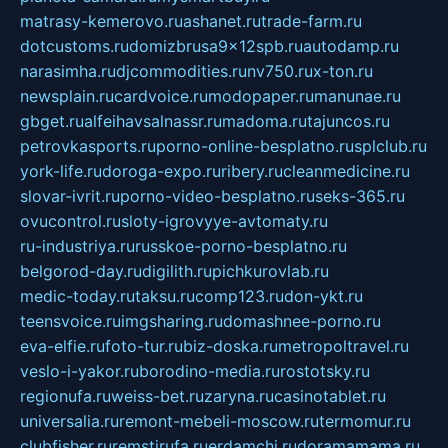
matrasy-kemerovo.ru
ashanet.ru
trade-farm.ru
dotcustoms.ru
domizbrusa9x12spb.ru
autodamp.ru
narasimha.ru
djcommodities.ru
nv750.ru
x-ton.ru
newsplain.ru
cardvoice.ru
modopaper.ru
manunae.ru
gbget.ru
alfeihavsalnassr.ru
madoma.ru
tajuncos.ru
petrovkasports.ru
porno-online-besplatno.ru
splclub.ru
york-life.ru
doroga-expo.ru
ribery.ru
cleanmedicine.ru
slovar-ivrit.ru
porno-video-besplatno.ru
seks-365.ru
ovucontrol.ru
sloty-igrovyye-avtomaty.ru
ru-industriya.ru
russkoe-porno-besplatno.ru
belgorod-day.ru
digilith.ru
pichkurovlab.ru
medic-today.ru
taksu.ru
comp123.ru
don-ykt.ru
teensvoice.ru
imgsharing.ru
domashnee-porno.ru
eva-elfie.ru
foto-tur.ru
biz-doska.ru
metropoltravel.ru
veslo-i-yakor.ru
borodino-media.ru
rostotsky.ru
regionufa.ru
weiss-bet.ru
zaryna.ru
casinotablet.ru
universalia.ru
remont-mebeli-moscow.ru
termomur.ru
clubfisher.ru
remstirufa.ru
erdamchi.ru
doramamama.ru