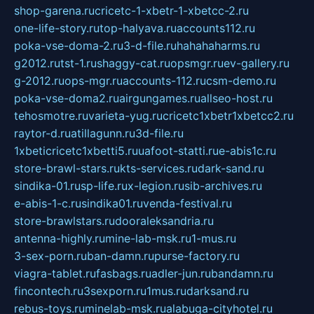
shop-garena.ru
cricetc-1-xbetr-1-xbetcc-2.ru
one-life-story.ru
top-halyava.ru
accounts112.ru
poka-vse-doma-2.ru
3-d-file.ru
hahahaharms.ru
g2012.ru
tst-1.ru
shaggy-cat.ru
opsmgr.ru
ev-gallery.ru
g-2012.ru
ops-mgr.ru
accounts-112.ru
csm-demo.ru
poka-vse-doma2.ru
airgungames.ru
allseo-host.ru
tehosmotre.ru
varieta-yug.ru
cricetc1xbetr1xbetcc2.ru
raytor-d.ru
atillagunn.ru
3d-file.ru
1xbeticricetc1xbetti5.ru
uafoot-statti.ru
e-abis1c.ru
store-brawl-stars.ru
kts-services.ru
dark-sand.ru
sindika-01.ru
sp-life.ru
x-legion.ru
sib-archives.ru
e-abis-1-c.ru
sindika01.ru
venda-festival.ru
store-brawlstars.ru
dooraleksandria.ru
antenna-highly.ru
mine-lab-msk.ru
1-mus.ru
3-sex-porn.ru
ban-damn.ru
purse-factory.ru
viagra-tablet.ru
fasbags.ru
adler-jun.ru
bandamn.ru
fincontech.ru
3sexporn.ru
1mus.ru
darksand.ru
rebus-toys.ru
minelab-msk.ru
alabuga-cityhotel.ru