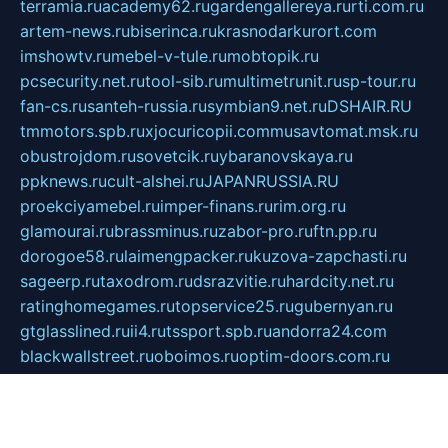
terramia.ru
academy62.ru
gardengallereya.ru
rti.com.ru
artem-news.ru
biserinca.ru
krasnodarkurort.com
imshowtv.ru
mebel-v-tule.ru
mobtopik.ru
pcsecurity.net.ru
tool-sib.ru
multimetrunit.ru
sp-tour.ru
fan-cs.ru
santeh-russia.ru
symbian9.net.ru
DSHAIR.RU
tmmotors.spb.ru
xjocuricopii.com
musavtomat.msk.ru
obustrojdom.ru
sovetcik.ru
ybaranovskaya.ru
ppknews.ru
cult-alshei.ru
JAPANRUSSIA.RU
proekciyamebel.ru
imper-finans.ru
rim.org.ru
glamourai.ru
brassminus.ru
zabor-pro.ru
ftn.pp.ru
dorogoe58.ru
laimengpacker.ru
kuzova-zapchasti.ru
sageerp.ru
taxodrom.ru
dsrazvitie.ru
hardcity.net.ru
ratinghomegames.ru
topservice25.ru
gubernyan.ru
gtglasslined.ru
ii4.ru
tssport.spb.ru
andorra24.com
blackwallstreet.ru
oboimos.ru
optim-doors.com.ru
ikuch.ru
nycr.org.ru
npa21.ru
vremya-ch.spb.ru
desert000.ru
ivtorgi.ru
ifiori.ru
catalog-statei.ru
dcv.org.ru
spetsmaster174.ru
ipkameryhiseeu.ru