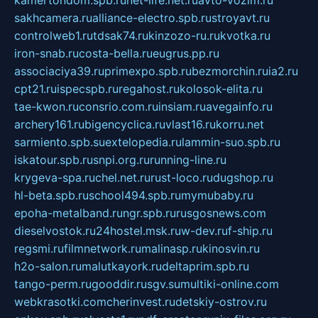
sakhcamera.ru
alliance-electro.spb.ru
stroyavt.ru
controlweb1.ru
tdsak74.ru
kinzozo-ru.ru
kvotka.ru
iron-snab.ru
costa-bella.ru
eugrus.pp.ru
associaciya39.ru
primexpo.spb.ru
bezmorchin.ru
ia2.ru
cpt21.ru
ispecspb.ru
regahost.ru
kolosok-elita.ru
tae-kwon.ru
consrio.com.ru
insiam.ru
avegainfo.ru
archery161.ru
bigencyclica.ru
vlast16.ru
korru.net
sarmiento.spb.su
extelopedia.ru
lammin-suo.spb.ru
iskatour.spb.ru
snpi.org.ru
running-line.ru
krygeva-spa.ru
chel.net.ru
rust-loco.ru
dugshop.ru
hl-beta.spb.ru
school494.spb.ru
mymubaby.ru
epoha-metalband.ru
ngr.spb.ru
rusgosnews.com
dieselvostok.ru
24hostel.msk.ru
w-dev.ru
f-ship.ru
regsmi.ru
filmnetwork.ru
malinasp.ru
kinosvin.ru
h2o-salon.ru
malutkayork.ru
deltaprim.spb.ru
tango-perm.ru
gooddir.ru
sgv.su
multiki-online.com
webkrasotki.com
cherinvest.ru
detskiy-ostrov.ru