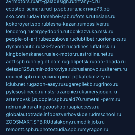
avrmotors.ru
art-galadesign.ru
tiffany-c.ru
ecostep-samara.ru
d-p.spb.ru
галактика73.рф
sko.com.ru
davitamebel-spb.ru
fotsis.ru
tesiaes.ru
kokoroyari.spb.ru
blesna-kazan.ru
mossilver.ru
lenderoq.ru
sergeydobrin.ru
tochkazvuka.msk.ru
people-of-art.ru
bezzubova.ru
clubtibet.ru
orior-aks.ru
dynamoauto.ru
szk-favorit.ru
carlines.ru
flatnsk.ru
kingbolenskaner.ru
alex-motor.ru
astroline.net.ru
act1.spb.ru
polyglot.com.ru
gidlipetsk.ru
ooo-driada.ru
detsad125.ru
mir-zdoroviya.ru
bruslanovo.ru
siterem.ru
council.spb.ru
лодкипатриот.рф
kafekolizey.ru
iclub.net.ru
gazon-easy.ru
sugarepilekb.ru
grinox.ru
pylesostineco.ru
msts-ozarenie.ru
kameryjooan.ru
artemovskij.ru
dopler.spb.ru
aid70.ru
metall-perm.ru
ndm.msk.ru
ratingzooshop.ru
apiaccess.ru
globalautotrade.info
bezverhovskoe.ru
drsschool.ru
ZOOSMART.SPB.RU
dalakony.ru
medikijob.ru
remontt.spb.ru
photostudia.spb.ru
myragon.ru