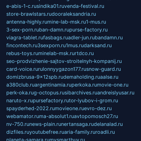
e-abis-1-c.ru
sindika01.ru
venda-festival.ru
store-brawlstars.ru
dooraleksandria.ru
antenna-highly.ru
mine-lab-msk.ru
1-mus.ru
3-sex-porn.ru
ban-damn.ru
purse-factory.ru
viagra-tablet.ru
fasbags.ru
adler-jun.ru
bandamn.ru
fincontech.ru
3sexporn.ru
1mus.ru
darksand.ru
rebus-toys.ru
minelab-msk.ru
rtdco.ru
seo-prodvizhenie-sajtov-stroitelnyh-kompanij.ru
card-voice.ru
rulonnyygazon177.ru
snow-guard.ru
domizbrusa-9x12spb.ru
demaholding.ru
aalse.ru
a380club.ru
argentinamia.ru
perkoka.ru
movie-one.ru
perk-oka.ru
g-octopus.ru
sibarchives.ru
andreislyusar.ru
naruto-x.ru
pursefactory.ru
tor-lyubov-i-grom.ru
spayderhed-2022.ru
movieone.ru
evro-dez.ru
webamator.ru
ma-absolut1.ru
avtopomosch27.ru
nv-750.ru
news-plain.ru
nertansaga.ru
delanalad.ru
dizfiles.ru
youtubefree.ru
aria-family.ru
roadli.ru
planeta-samara.ru
mysmartbuy.ru