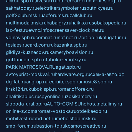
ankou.spb.ru
alvesta1.ru
pdf-creator.ru
nix-files.org.ru
sakhatoday.ru
elektrikersymboler.ru
sputnikyes.ru
golf2club.msk.ru
aeforums.ru
zallclub.ru
multimodal.msk.ru
habaigry.ru
haikko.ru
sobakopedia.ru
isz-fest.ru
ewnc.info
screensaver-clock.net.ru
volnav.spb.ru
comnat.ru
npf.net.ru
7bit.pp.ru
kalugatur.ru
tesiaes.ru
card.com.ru
kazanka.spb.ru
gildiya-kuznecov.ru
kameryboavision.ru
griffoncom.spb.ru
fabrika-emotsiy.ru
PARK-MATROSOVA.RU
agat.spb.ru
avtoyurist-moskva1.ru
hardware.org.ru
схема-авто.рф
dg-lab.ru
angrup.ru
recruiter.spb.ru
music8.spb.ru
krsk124.ru
kubok.spb.ru
romanofforex.ru
analitikaplus.ru
spyonline.ru
zosikamery.ru
sloboda-ural.pp.ru
AUTO-COM.SU
hohota.net
alimy.ru
online-z.com
aromat-vostoka.ru
otdelkaexp.ru
mobilvest.ru
bbd.net.ru
mebelshop.msk.ru
smp-forum.ru
bastion-td.ru
kosmoscreative.ru