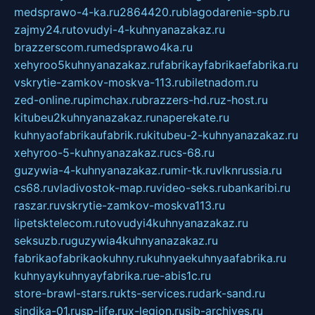
medsprawo-4-ka.ru
2864420.ru
blagodarenie-spb.ru
zajmy24.ru
tovudyi-4-kuhnyanazakaz.ru
brazzerscom.ru
medsprawo4ka.ru
xehyroo5kuhnyanazakaz.ru
fabrikayfabrikaefabrika.ru
vskrytie-zamkov-moskva-113.ru
biletnadom.ru
zed-online.ru
pimchax.ru
brazzers-hd.ru
z-host.ru
kitubeu2kuhnyanazakaz.ru
naperekate.ru
kuhnyaofabrikaufabrik.ru
kitubeu-2-kuhnyanazakaz.ru
xehyroo-5-kuhnyanazakaz.ru
cs-68.ru
guzywia-4-kuhnyanazakaz.ru
mir-tk.ru
vlknrussia.ru
cs68.ru
vladivostok-map.ru
video-seks.ru
bankaribi.ru
raszar.ru
vskrytie-zamkov-moskva113.ru
lipetsktelecom.ru
tovudyi4kuhnyanazakaz.ru
seksuzb.ru
guzywia4kuhnyanazakaz.ru
fabrikaofabrikaokuhny.ru
kuhnyaekuhnyaafabrika.ru
kuhnyaykuhnyayfabrika.ru
e-abis1c.ru
store-brawl-stars.ru
kts-services.ru
dark-sand.ru
sindika-01.ru
sp-life.ru
x-legion.ru
sib-archives.ru