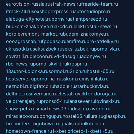
eurovision-russia.ru
strah-news.ru
freeride-team.ru
itrack-24.ru
sexshopexpress.ru
autostudiopro.ru
alabuga-cityhotel.ru
pornv.ru
atlantpereezd.ru
bud-em-znakomye.ru
a-cdc.ru
elektrostal-news.ru
korolevremont-market.ru
budem-znakomye.ru
oooagrosnab.ru
fpodaso.ru
emfire.ru
pro-otdelky.ru
ukrasotki.ru
seksuzbek.ru
seks-uzbek.ru
porno-vk.ru
sovratili.ru
olecoon.ru
vd-dosug.ru
adonyev.ru
rbc-news.ru
porno-skvirt.ru
krospr.ru
13autor-kolonka.ru
sormol.ru
2rich.ru
hostel-65.ru
hostserve.ru
porno-na-russkom.ru
mishinlab.ru
neznobi.ru
bigfatcc.ru
habble.ru
starbucksvia.ru
delfinet.ru
silvernano.ru
elestal.ru
vektor-doroga.ru
velotrenajery.ru
pronso54.ru
lenasever.ru
lovinskix.ru
show-pets.ru
smartnews03.ru
discofoxworld.ru
miraclecoon.ru
pongup.ru
hostel65.ru
liura.ru
glasspb.ru
firehunters.ru
gribowo.ru
gnalis.ru
bulkitula.ru
hometown-france.ru
1-xbeticricetc-1-xbetti-5.ru