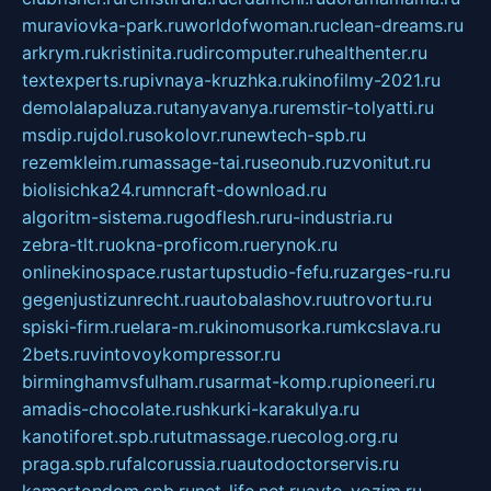
muraviovka-park.ru
worldofwoman.ru
clean-dreams.ru
arkrym.ru
kristinita.ru
dircomputer.ru
healthenter.ru
textexperts.ru
pivnaya-kruzhka.ru
kinofilmy-2021.ru
demolalapaluza.ru
tanyavanya.ru
remstir-tolyatti.ru
msdip.ru
jdol.ru
sokolovr.ru
newtech-spb.ru
rezemkleim.ru
massage-tai.ru
seonub.ru
zvonitut.ru
biolisichka24.ru
mncraft-download.ru
algoritm-sistema.ru
godflesh.ru
ru-industria.ru
zebra-tlt.ru
okna-proficom.ru
erynok.ru
onlinekinospace.ru
startupstudio-fefu.ru
zarges-ru.ru
gegenjustizunrecht.ru
autobalashov.ru
utrovortu.ru
spiski-firm.ru
elara-m.ru
kinomusorka.ru
mkcslava.ru
2bets.ru
vintovoykompressor.ru
birminghamvsfulham.ru
sarmat-komp.ru
pioneeri.ru
amadis-chocolate.ru
shkurki-karakulya.ru
kanotiforet.spb.ru
tutmassage.ru
ecolog.org.ru
praga.spb.ru
falcorussia.ru
autodoctorservis.ru
kamertondom.spb.ru
net-life.net.ru
avto-vozim.ru