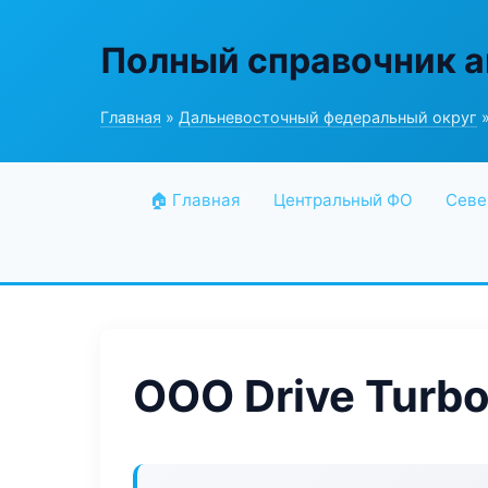
Полный справочник а
Главная
»
Дальневосточный федеральный округ
»
🏠 Главная
Центральный ФО
Севе
ООО Drive Turb