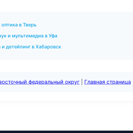
 оптика в Тверь
ук и мультимедиа в Уфа
 и детейлинг в Хабаровск
евосточный федеральный округ
|
Главная страница