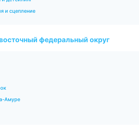
ия и сцепление
евосточный федеральный округ
ток
на-Амуре