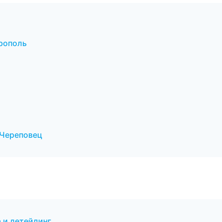
ерополь
 Череповец
 и детейлинг