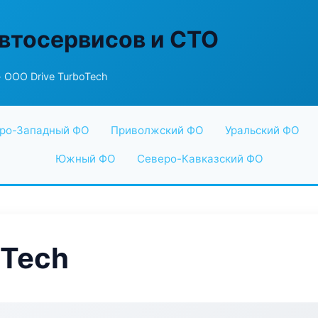
втосервисов и СТО
 ООО Drive TurboTech
ро-Западный ФО
Приволжский ФО
Уральский ФО
Южный ФО
Северо-Кавказский ФО
oTech