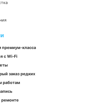
стка
ния
ми
м премиум-класса
 с Wi‑Fi
меты
рый заказ редких
м работам
запись
и ремонте