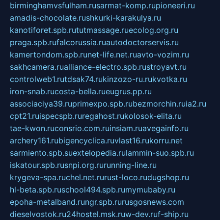
birminghamvsfulham.ru
sarmat-komp.ru
pioneeri.ru
amadis-chocolate.ru
shkurki-karakulya.ru
kanotiforet.spb.ru
tutmassage.ru
ecolog.org.ru
praga.spb.ru
falcorussia.ru
autodoctorservis.ru
kamertondom.spb.ru
net-life.net.ru
avto-vozim.ru
sakhcamera.ru
alliance-electro.spb.ru
stroyavt.ru
controlweb1.ru
tdsak74.ru
kinzozo-ru.ru
kvotka.ru
iron-snab.ru
costa-bella.ru
eugrus.pp.ru
associaciya39.ru
primexpo.spb.ru
bezmorchin.ru
ia2.ru
cpt21.ru
ispecspb.ru
regahost.ru
kolosok-elita.ru
tae-kwon.ru
consrio.com.ru
insiam.ru
avegainfo.ru
archery161.ru
bigencyclica.ru
vlast16.ru
korru.net
sarmiento.spb.su
extelopedia.ru
lammin-suo.spb.ru
iskatour.spb.ru
snpi.org.ru
running-line.ru
krygeva-spa.ru
chel.net.ru
rust-loco.ru
dugshop.ru
hl-beta.spb.ru
school494.spb.ru
mymubaby.ru
epoha-metalband.ru
ngr.spb.ru
rusgosnews.com
dieselvostok.ru
24hostel.msk.ru
w-dev.ru
f-ship.ru