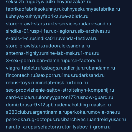
seksuzb.ru
guzywia4kuhnyanazakaz.ru
fabrikaofabrikaokuhny.ru
kuhnyaekuhnyaafabrika.ru
kuhnyaykuhnyayfabrika.ru
e-abis1c.ru
store-brawl-stars.ru
kts-services.ru
dark-sand.ru
sindika-01.ru
sp-life.ru
x-legion.ru
sib-archives.ru
e-abis-1-c.ru
sindika01.ru
venda-festival.ru
store-brawlstars.ru
dooraleksandria.ru
antenna-highly.ru
mine-lab-msk.ru
1-mus.ru
3-sex-porn.ru
ban-damn.ru
purse-factory.ru
viagra-tablet.ru
fasbags.ru
adler-jun.ru
bandamn.ru
fincontech.ru
3sexporn.ru
1mus.ru
darksand.ru
rebus-toys.ru
minelab-msk.ru
rtdco.ru
seo-prodvizhenie-sajtov-stroitelnyh-kompanij.ru
card-voice.ru
rulonnyygazon177.ru
snow-guard.ru
domizbrusa-9x12spb.ru
demaholding.ru
aalse.ru
a380club.ru
argentinamia.ru
perkoka.ru
movie-one.ru
perk-oka.ru
g-octopus.ru
sibarchives.ru
andreislyusar.ru
naruto-x.ru
pursefactory.ru
tor-lyubov-i-grom.ru