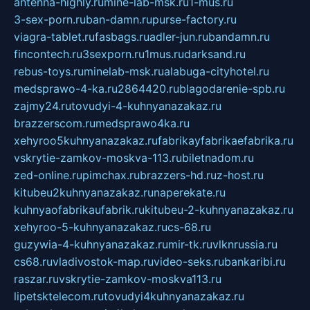
antenna-highly.ru
mine-lab-msk.ru
1-mus.ru
3-sex-porn.ru
ban-damn.ru
purse-factory.ru
viagra-tablet.ru
fasbags.ru
adler-jun.ru
bandamn.ru
fincontech.ru
3sexporn.ru
1mus.ru
darksand.ru
rebus-toys.ru
minelab-msk.ru
alabuga-cityhotel.ru
medsprawo-4-ka.ru
2864420.ru
blagodarenie-spb.ru
zajmy24.ru
tovudyi-4-kuhnyanazakaz.ru
brazzerscom.ru
medsprawo4ka.ru
xehyroo5kuhnyanazakaz.ru
fabrikayfabrikaefabrika.ru
vskrytie-zamkov-moskva-113.ru
biletnadom.ru
zed-online.ru
pimchax.ru
brazzers-hd.ru
z-host.ru
kitubeu2kuhnyanazakaz.ru
naperekate.ru
kuhnyaofabrikaufabrik.ru
kitubeu-2-kuhnyanazakaz.ru
xehyroo-5-kuhnyanazakaz.ru
cs-68.ru
guzywia-4-kuhnyanazakaz.ru
mir-tk.ru
vlknrussia.ru
cs68.ru
vladivostok-map.ru
video-seks.ru
bankaribi.ru
raszar.ru
vskrytie-zamkov-moskva113.ru
lipetsktelecom.ru
tovudyi4kuhnyanazakaz.ru