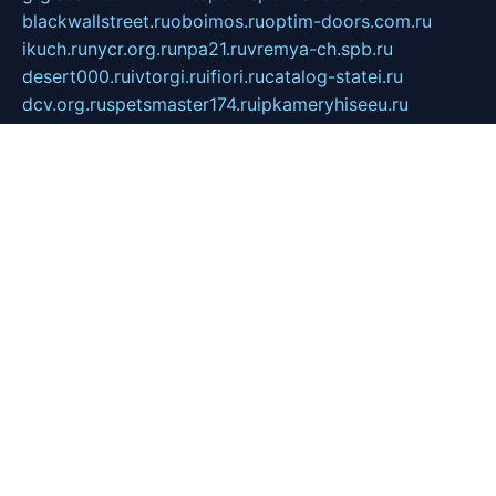
blackwallstreet.ru
oboimos.ru
optim-doors.com.ru
ikuch.ru
nycr.org.ru
npa21.ru
vremya-ch.spb.ru
desert000.ru
ivtorgi.ru
ifiori.ru
catalog-statei.ru
dcv.org.ru
spetsmaster174.ru
ipkameryhiseeu.ru
dum26.ru
ruspol.spb.ru
fr-opendp.ru
kam-solnyshko.ru
cheyenne-arapaho.ru
sevzapmetal.spb.ru
ted-lapidus.spb.ru
parasite-eliminator.ru
sigma-complete.ru
modernworld.ru
dama-moda.ru
eholot-group.ru
sk-nvkz.ru
DRONGOLD.RU
democratia2.ru
i-farmer.ru
mass-sport.org
jablonex.spb.ru
bookmess.ru
linkword.ru
refineua.com.ru
cs-spec.net.ru
altay-mebel.ru
DNK-THEATRE.RU
mechaniks.spb.ru
ipcamtechage.ru
skosta.ru
a-sun.ru
stroy-ldsp.ru
snowlands.org.ru
childrensshoes.ru
mrlizzy.ru
mebelsofiakrd.ru
bulizhenko.ru
rumantick.net.ru
mtszerno.ru
daily-fishing.ru
glushiteli-v-spb.ru
megasat.org.ru
localization.net.ru
flyingfish.pp.ru
ds5teremok.ru