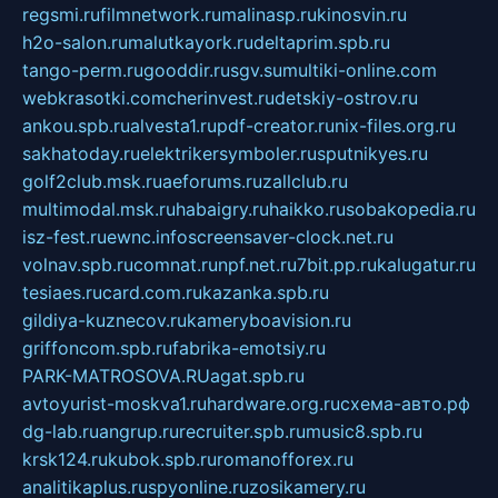
regsmi.ru
filmnetwork.ru
malinasp.ru
kinosvin.ru
h2o-salon.ru
malutkayork.ru
deltaprim.spb.ru
tango-perm.ru
gooddir.ru
sgv.su
multiki-online.com
webkrasotki.com
cherinvest.ru
detskiy-ostrov.ru
ankou.spb.ru
alvesta1.ru
pdf-creator.ru
nix-files.org.ru
sakhatoday.ru
elektrikersymboler.ru
sputnikyes.ru
golf2club.msk.ru
aeforums.ru
zallclub.ru
multimodal.msk.ru
habaigry.ru
haikko.ru
sobakopedia.ru
isz-fest.ru
ewnc.info
screensaver-clock.net.ru
volnav.spb.ru
comnat.ru
npf.net.ru
7bit.pp.ru
kalugatur.ru
tesiaes.ru
card.com.ru
kazanka.spb.ru
gildiya-kuznecov.ru
kameryboavision.ru
griffoncom.spb.ru
fabrika-emotsiy.ru
PARK-MATROSOVA.RU
agat.spb.ru
avtoyurist-moskva1.ru
hardware.org.ru
схема-авто.рф
dg-lab.ru
angrup.ru
recruiter.spb.ru
music8.spb.ru
krsk124.ru
kubok.spb.ru
romanofforex.ru
analitikaplus.ru
spyonline.ru
zosikamery.ru