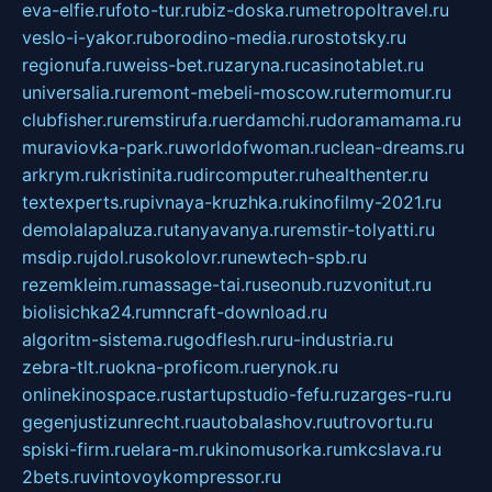
eva-elfie.ru
foto-tur.ru
biz-doska.ru
metropoltravel.ru
veslo-i-yakor.ru
borodino-media.ru
rostotsky.ru
regionufa.ru
weiss-bet.ru
zaryna.ru
casinotablet.ru
universalia.ru
remont-mebeli-moscow.ru
termomur.ru
clubfisher.ru
remstirufa.ru
erdamchi.ru
doramamama.ru
muraviovka-park.ru
worldofwoman.ru
clean-dreams.ru
arkrym.ru
kristinita.ru
dircomputer.ru
healthenter.ru
textexperts.ru
pivnaya-kruzhka.ru
kinofilmy-2021.ru
demolalapaluza.ru
tanyavanya.ru
remstir-tolyatti.ru
msdip.ru
jdol.ru
sokolovr.ru
newtech-spb.ru
rezemkleim.ru
massage-tai.ru
seonub.ru
zvonitut.ru
biolisichka24.ru
mncraft-download.ru
algoritm-sistema.ru
godflesh.ru
ru-industria.ru
zebra-tlt.ru
okna-proficom.ru
erynok.ru
onlinekinospace.ru
startupstudio-fefu.ru
zarges-ru.ru
gegenjustizunrecht.ru
autobalashov.ru
utrovortu.ru
spiski-firm.ru
elara-m.ru
kinomusorka.ru
mkcslava.ru
2bets.ru
vintovoykompressor.ru