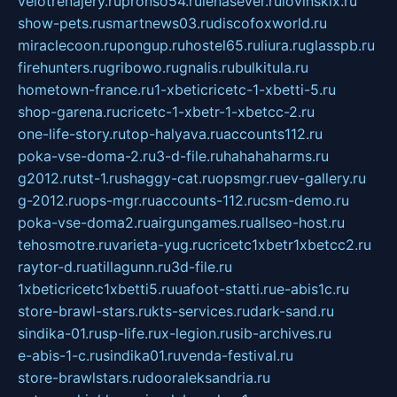
velotrenajery.ru
pronso54.ru
lenasever.ru
lovinskix.ru
show-pets.ru
smartnews03.ru
discofoxworld.ru
miraclecoon.ru
pongup.ru
hostel65.ru
liura.ru
glasspb.ru
firehunters.ru
gribowo.ru
gnalis.ru
bulkitula.ru
hometown-france.ru
1-xbeticricetc-1-xbetti-5.ru
shop-garena.ru
cricetc-1-xbetr-1-xbetcc-2.ru
one-life-story.ru
top-halyava.ru
accounts112.ru
poka-vse-doma-2.ru
3-d-file.ru
hahahaharms.ru
g2012.ru
tst-1.ru
shaggy-cat.ru
opsmgr.ru
ev-gallery.ru
g-2012.ru
ops-mgr.ru
accounts-112.ru
csm-demo.ru
poka-vse-doma2.ru
airgungames.ru
allseo-host.ru
tehosmotre.ru
varieta-yug.ru
cricetc1xbetr1xbetcc2.ru
raytor-d.ru
atillagunn.ru
3d-file.ru
1xbeticricetc1xbetti5.ru
uafoot-statti.ru
e-abis1c.ru
store-brawl-stars.ru
kts-services.ru
dark-sand.ru
sindika-01.ru
sp-life.ru
x-legion.ru
sib-archives.ru
e-abis-1-c.ru
sindika01.ru
venda-festival.ru
store-brawlstars.ru
dooraleksandria.ru