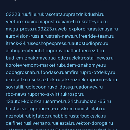
03223.ru
ufille.ru
krasotata.ru
prazdnikdushi.ru
veetbox.ru
cinemapost.ru
ciam-fr.ru
kraft-you.ru
mega-press.ru
03223.ru
web-explore.ru
rastenuya.ru
eurovision-russia.ru
strah-news.ru
freeride-team.ru
itrack-24.ru
sexshopexpress.ru
autostudiopro.ru
alabuga-cityhotel.ru
pornv.ru
atlantpereezd.ru
bud-em-znakomye.ru
a-cdc.ru
elektrostal-news.ru
korolevremont-market.ru
budem-znakomye.ru
oooagrosnab.ru
fpodaso.ru
emfire.ru
pro-otdelky.ru
ukrasotki.ru
seksuzbek.ru
seks-uzbek.ru
porno-vk.ru
sovratili.ru
olecoon.ru
vd-dosug.ru
adonyev.ru
rbc-news.ru
porno-skvirt.ru
krospr.ru
13autor-kolonka.ru
sormol.ru
2rich.ru
hostel-65.ru
hostserve.ru
porno-na-russkom.ru
mishinlab.ru
neznobi.ru
bigfatcc.ru
habble.ru
starbucksvia.ru
delfinet.ru
silvernano.ru
elestal.ru
vektor-doroga.ru