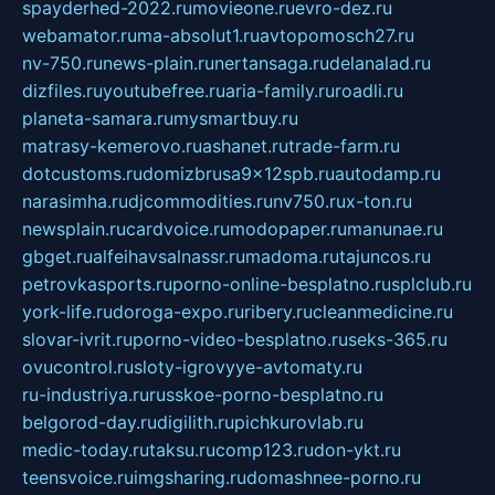
spayderhed-2022.ru
movieone.ru
evro-dez.ru
webamator.ru
ma-absolut1.ru
avtopomosch27.ru
nv-750.ru
news-plain.ru
nertansaga.ru
delanalad.ru
dizfiles.ru
youtubefree.ru
aria-family.ru
roadli.ru
planeta-samara.ru
mysmartbuy.ru
matrasy-kemerovo.ru
ashanet.ru
trade-farm.ru
dotcustoms.ru
domizbrusa9x12spb.ru
autodamp.ru
narasimha.ru
djcommodities.ru
nv750.ru
x-ton.ru
newsplain.ru
cardvoice.ru
modopaper.ru
manunae.ru
gbget.ru
alfeihavsalnassr.ru
madoma.ru
tajuncos.ru
petrovkasports.ru
porno-online-besplatno.ru
splclub.ru
york-life.ru
doroga-expo.ru
ribery.ru
cleanmedicine.ru
slovar-ivrit.ru
porno-video-besplatno.ru
seks-365.ru
ovucontrol.ru
sloty-igrovyye-avtomaty.ru
ru-industriya.ru
russkoe-porno-besplatno.ru
belgorod-day.ru
digilith.ru
pichkurovlab.ru
medic-today.ru
taksu.ru
comp123.ru
don-ykt.ru
teensvoice.ru
imgsharing.ru
domashnee-porno.ru