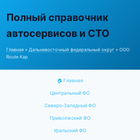
Полный справочник
автосервисов и СТО
Главная
»
Дальневосточный федеральный округ
» ООО
Route Кар
🏠 Главная
Центральный ФО
Северо-Западный ФО
Приволжский ФО
Уральский ФО