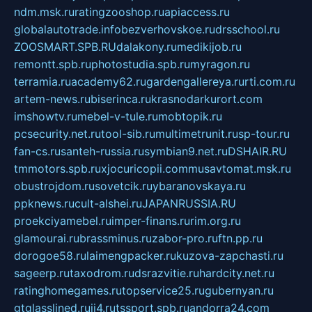
ndm.msk.ru
ratingzooshop.ru
apiaccess.ru
globalautotrade.info
bezverhovskoe.ru
drsschool.ru
ZOOSMART.SPB.RU
dalakony.ru
medikijob.ru
remontt.spb.ru
photostudia.spb.ru
myragon.ru
terramia.ru
academy62.ru
gardengallereya.ru
rti.com.ru
artem-news.ru
biserinca.ru
krasnodarkurort.com
imshowtv.ru
mebel-v-tule.ru
mobtopik.ru
pcsecurity.net.ru
tool-sib.ru
multimetrunit.ru
sp-tour.ru
fan-cs.ru
santeh-russia.ru
symbian9.net.ru
DSHAIR.RU
tmmotors.spb.ru
xjocuricopii.com
musavtomat.msk.ru
obustrojdom.ru
sovetcik.ru
ybaranovskaya.ru
ppknews.ru
cult-alshei.ru
JAPANRUSSIA.RU
proekciyamebel.ru
imper-finans.ru
rim.org.ru
glamourai.ru
brassminus.ru
zabor-pro.ru
ftn.pp.ru
dorogoe58.ru
laimengpacker.ru
kuzova-zapchasti.ru
sageerp.ru
taxodrom.ru
dsrazvitie.ru
hardcity.net.ru
ratinghomegames.ru
topservice25.ru
gubernyan.ru
gtglasslined.ru
ii4.ru
tssport.spb.ru
andorra24.com