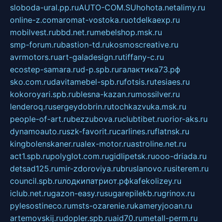
sloboda-ural.pp.ru
AUTO-COM.SU
hohota.net
alimy.ru
online-z.com
aromat-vostoka.ru
otdelkaexp.ru
mobilvest.ru
bbd.net.ru
mebelshop.msk.ru
smp-forum.ru
bastion-td.ru
kosmoscreative.ru
avrmotors.ru
art-galadesign.ru
tiffany-c.ru
ecostep-samara.ru
d-p.spb.ru
галактика73.рф
sko.com.ru
davitamebel-spb.ru
fotsis.ru
tesiaes.ru
kokoroyari.spb.ru
blesna-kazan.ru
mossilver.ru
lenderoq.ru
sergeydobrin.ru
tochkazvuka.msk.ru
people-of-art.ru
bezzubova.ru
clubtibet.ru
orior-aks.ru
dynamoauto.ru
szk-favorit.ru
carlines.ru
flatnsk.ru
kingbolenskaner.ru
alex-motor.ru
astroline.net.ru
act1.spb.ru
polyglot.com.ru
gidlipetsk.ru
ooo-driada.ru
detsad125.ru
mir-zdoroviya.ru
bruslanovo.ru
siterem.ru
council.spb.ru
лодкипатриот.рф
kafekolizey.ru
iclub.net.ru
gazon-easy.ru
sugarepilekb.ru
grinox.ru
pylesostineco.ru
msts-ozarenie.ru
kameryjooan.ru
artemovskij.ru
dopler.spb.ru
aid70.ru
metall-perm.ru