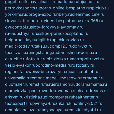
gbget.ru
alfeihavsalnassr.ru
madoma.ru
tajuncos.ru
petrovkasports.ru
porno-online-besplatno.ru
splclub.ru
york-life.ru
doroga-expo.ru
ribery.ru
cleanmedicine.ru
slovar-ivrit.ru
porno-video-besplatno.ru
seks-365.ru
ovucontrol.ru
sloty-igrovyye-avtomaty.ru
ru-industriya.ru
russkoe-porno-besplatno.ru
belgorod-day.ru
digilith.ru
pichkurovlab.ru
medic-today.ru
taksu.ru
comp123.ru
don-ykt.ru
teensvoice.ru
imgsharing.ru
domashnee-porno.ru
eva-elfie.ru
foto-tur.ru
biz-doska.ru
metropoltravel.ru
veslo-i-yakor.ru
borodino-media.ru
rostotsky.ru
regionufa.ru
weiss-bet.ru
zaryna.ru
casinotablet.ru
universalia.ru
remont-mebeli-moscow.ru
termomur.ru
clubfisher.ru
remstirufa.ru
erdamchi.ru
doramamama.ru
muraviovka-park.ru
worldofwoman.ru
clean-dreams.ru
arkrym.ru
kristinita.ru
dircomputer.ru
healthenter.ru
textexperts.ru
pivnaya-kruzhka.ru
kinofilmy-2021.ru
demolalapaluza.ru
tanyavanya.ru
remstir-tolyatti.ru