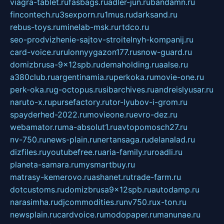
viagra-tablet.ru
fasbags.ru
adler-jun.ru
bandamn.ru
fincontech.ru
3sexporn.ru
1mus.ru
darksand.ru
rebus-toys.ru
minelab-msk.ru
rtdco.ru
seo-prodvizhenie-sajtov-stroitelnyh-kompanij.ru
card-voice.ru
rulonnyygazon177.ru
snow-guard.ru
domizbrusa-9x12spb.ru
demaholding.ru
aalse.ru
a380club.ru
argentinamia.ru
perkoka.ru
movie-one.ru
perk-oka.ru
g-octopus.ru
sibarchives.ru
andreislyusar.ru
naruto-x.ru
pursefactory.ru
tor-lyubov-i-grom.ru
spayderhed-2022.ru
movieone.ru
evro-dez.ru
webamator.ru
ma-absolut1.ru
avtopomosch27.ru
nv-750.ru
news-plain.ru
nertansaga.ru
delanalad.ru
dizfiles.ru
youtubefree.ru
aria-family.ru
roadli.ru
planeta-samara.ru
mysmartbuy.ru
matrasy-kemerovo.ru
ashanet.ru
trade-farm.ru
dotcustoms.ru
domizbrusa9x12spb.ru
autodamp.ru
narasimha.ru
djcommodities.ru
nv750.ru
x-ton.ru
newsplain.ru
cardvoice.ru
modopaper.ru
manunae.ru