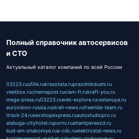
Полный справочник автосервисов
и СТО
Актуальный каталог компаний по всей России
03223.ru
ufille.ru
krasotata.ru
prazdnikdushi.ru
veetbox.ru
cinemapost.ru
ciam-fr.ru
kraft-you.ru
mega-press.ru
03223.ru
web-explore.ru
rastenuya.ru
eurovision-russia.ru
strah-news.ru
freeride-team.ru
itrack-24.ru
sexshopexpress.ru
autostudiopro.ru
alabuga-cityhotel.ru
pornv.ru
atlantpereezd.ru
bud-em-znakomye.ru
a-cdc.ru
elektrostal-news.ru
korolevremont-market.ru
budem-znakomye.ru