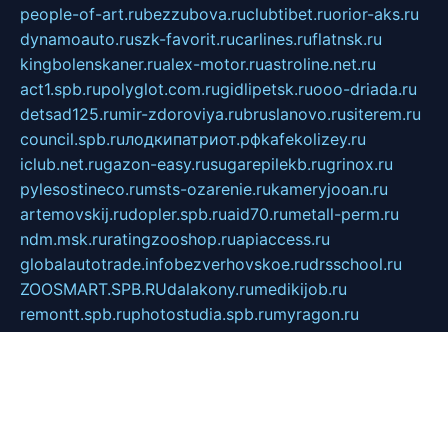
people-of-art.ru
bezzubova.ru
clubtibet.ru
orior-aks.ru
dynamoauto.ru
szk-favorit.ru
carlines.ru
flatnsk.ru
kingbolenskaner.ru
alex-motor.ru
astroline.net.ru
act1.spb.ru
polyglot.com.ru
gidlipetsk.ru
ooo-driada.ru
detsad125.ru
mir-zdoroviya.ru
bruslanovo.ru
siterem.ru
council.spb.ru
лодкипатриот.рф
kafekolizey.ru
iclub.net.ru
gazon-easy.ru
sugarepilekb.ru
grinox.ru
pylesostineco.ru
msts-ozarenie.ru
kameryjooan.ru
artemovskij.ru
dopler.spb.ru
aid70.ru
metall-perm.ru
ndm.msk.ru
ratingzooshop.ru
apiaccess.ru
globalautotrade.info
bezverhovskoe.ru
drsschool.ru
ZOOSMART.SPB.RU
dalakony.ru
medikijob.ru
remontt.spb.ru
photostudia.spb.ru
myragon.ru
terramia.ru
academy62.ru
gardengallereya.ru
rti.com.ru
artem-news.ru
biserinca.ru
krasnodarkurort.com
imshowtv.ru
mebel-v-tule.ru
mobtopik.ru
pcsecurity.net.ru
tool-sib.ru
multimetrunit.ru
sp-tour.ru
fan-cs.ru
santeh-russia.ru
symbian9.net.ru
DSHAIR.RU