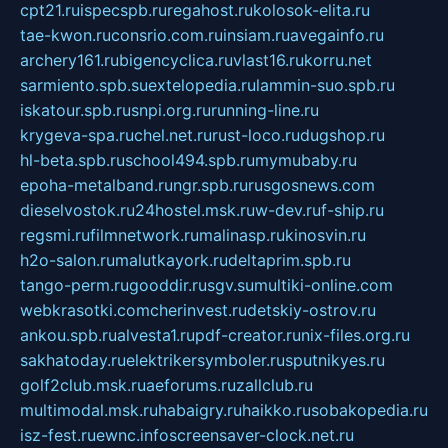
cpt21.ru
ispecspb.ru
regahost.ru
kolosok-elita.ru
tae-kwon.ru
consrio.com.ru
insiam.ru
avegainfo.ru
archery161.ru
bigencyclica.ru
vlast16.ru
korru.net
sarmiento.spb.su
extelopedia.ru
lammin-suo.spb.ru
iskatour.spb.ru
snpi.org.ru
running-line.ru
krygeva-spa.ru
chel.net.ru
rust-loco.ru
dugshop.ru
hl-beta.spb.ru
school494.spb.ru
mymubaby.ru
epoha-metalband.ru
ngr.spb.ru
rusgosnews.com
dieselvostok.ru
24hostel.msk.ru
w-dev.ru
f-ship.ru
regsmi.ru
filmnetwork.ru
malinasp.ru
kinosvin.ru
h2o-salon.ru
malutkayork.ru
deltaprim.spb.ru
tango-perm.ru
gooddir.ru
sgv.su
multiki-online.com
webkrasotki.com
cherinvest.ru
detskiy-ostrov.ru
ankou.spb.ru
alvesta1.ru
pdf-creator.ru
nix-files.org.ru
sakhatoday.ru
elektrikersymboler.ru
sputnikyes.ru
golf2club.msk.ru
aeforums.ru
zallclub.ru
multimodal.msk.ru
habaigry.ru
haikko.ru
sobakopedia.ru
isz-fest.ru
ewnc.info
screensaver-clock.net.ru