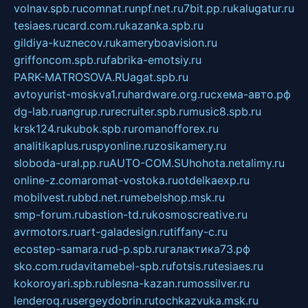
volnav.spb.ru
comnat.ru
npf.net.ru
7bit.pp.ru
kalugatur.ru
tesiaes.ru
card.com.ru
kazanka.spb.ru
gildiya-kuznecov.ru
kameryboavision.ru
griffoncom.spb.ru
fabrika-emotsiy.ru
PARK-MATROSOVA.RU
agat.spb.ru
avtoyurist-moskva1.ru
hardware.org.ru
схема-авто.рф
dg-lab.ru
angrup.ru
recruiter.spb.ru
music8.spb.ru
krsk124.ru
kubok.spb.ru
romanofforex.ru
analitikaplus.ru
spyonline.ru
zosikamery.ru
sloboda-ural.pp.ru
AUTO-COM.SU
hohota.net
alimy.ru
online-z.com
aromat-vostoka.ru
otdelkaexp.ru
mobilvest.ru
bbd.net.ru
mebelshop.msk.ru
smp-forum.ru
bastion-td.ru
kosmoscreative.ru
avrmotors.ru
art-galadesign.ru
tiffany-c.ru
ecostep-samara.ru
d-p.spb.ru
галактика73.рф
sko.com.ru
davitamebel-spb.ru
fotsis.ru
tesiaes.ru
kokoroyari.spb.ru
blesna-kazan.ru
mossilver.ru
lenderoq.ru
sergeydobrin.ru
tochkazvuka.msk.ru