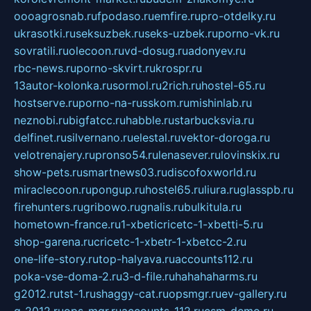
oooagrosnab.ru
fpodaso.ru
emfire.ru
pro-otdelky.ru
ukrasotki.ru
seksuzbek.ru
seks-uzbek.ru
porno-vk.ru
sovratili.ru
olecoon.ru
vd-dosug.ru
adonyev.ru
rbc-news.ru
porno-skvirt.ru
krospr.ru
13autor-kolonka.ru
sormol.ru
2rich.ru
hostel-65.ru
hostserve.ru
porno-na-russkom.ru
mishinlab.ru
neznobi.ru
bigfatcc.ru
habble.ru
starbucksvia.ru
delfinet.ru
silvernano.ru
elestal.ru
vektor-doroga.ru
velotrenajery.ru
pronso54.ru
lenasever.ru
lovinskix.ru
show-pets.ru
smartnews03.ru
discofoxworld.ru
miraclecoon.ru
pongup.ru
hostel65.ru
liura.ru
glasspb.ru
firehunters.ru
gribowo.ru
gnalis.ru
bulkitula.ru
hometown-france.ru
1-xbeticricetc-1-xbetti-5.ru
shop-garena.ru
cricetc-1-xbetr-1-xbetcc-2.ru
one-life-story.ru
top-halyava.ru
accounts112.ru
poka-vse-doma-2.ru
3-d-file.ru
hahahaharms.ru
g2012.ru
tst-1.ru
shaggy-cat.ru
opsmgr.ru
ev-gallery.ru
g-2012.ru
ops-mgr.ru
accounts-112.ru
csm-demo.ru