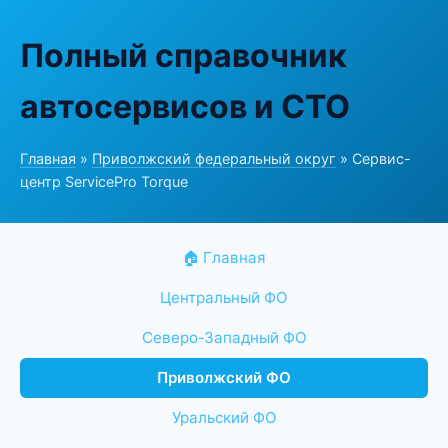
Полный справочник
автосервисов и СТО
Главная
»
Приволжский федеральный округ
» Сервис-
центр ServicePro Torque
🏠 Главная
Центральный ФО
Северо-Западный ФО
Приволжский ФО
Уральский ФО