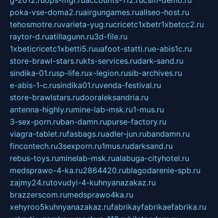
poka-vse-doma2.ru
airgungames.ru
allseo-host.ru
tehosmotre.ru
varieta-yug.ru
cricetc1xbetr1xbetcc2.ru
raytor-d.ru
atillagunn.ru
3d-file.ru
1xbeticricetc1xbetti5.ru
uafoot-statti.ru
e-abis1c.ru
store-brawl-stars.ru
kts-services.ru
dark-sand.ru
sindika-01.ru
sp-life.ru
x-legion.ru
sib-archives.ru
e-abis-1-c.ru
sindika01.ru
venda-festival.ru
store-brawlstars.ru
dooraleksandria.ru
antenna-highly.ru
mine-lab-msk.ru
1-mus.ru
3-sex-porn.ru
ban-damn.ru
purse-factory.ru
viagra-tablet.ru
fasbags.ru
adler-jun.ru
bandamn.ru
fincontech.ru
3sexporn.ru
1mus.ru
darksand.ru
rebus-toys.ru
minelab-msk.ru
alabuga-cityhotel.ru
medsprawo-4-ka.ru
2864420.ru
blagodarenie-spb.ru
zajmy24.ru
tovudyi-4-kuhnyanazakaz.ru
brazzerscom.ru
medsprawo4ka.ru
xehyroo5kuhnyanazakaz.ru
fabrikayfabrikaefabrika.ru