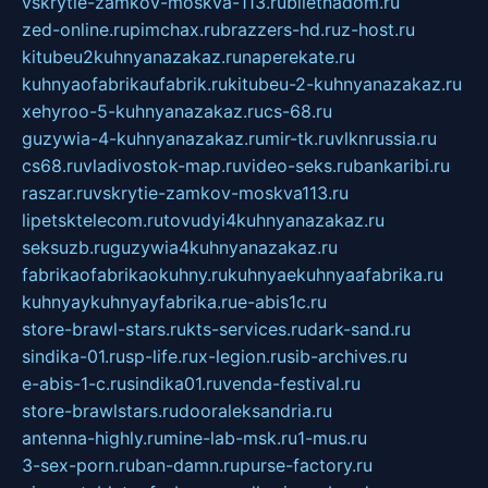
vskrytie-zamkov-moskva-113.ru
biletnadom.ru
zed-online.ru
pimchax.ru
brazzers-hd.ru
z-host.ru
kitubeu2kuhnyanazakaz.ru
naperekate.ru
kuhnyaofabrikaufabrik.ru
kitubeu-2-kuhnyanazakaz.ru
xehyroo-5-kuhnyanazakaz.ru
cs-68.ru
guzywia-4-kuhnyanazakaz.ru
mir-tk.ru
vlknrussia.ru
cs68.ru
vladivostok-map.ru
video-seks.ru
bankaribi.ru
raszar.ru
vskrytie-zamkov-moskva113.ru
lipetsktelecom.ru
tovudyi4kuhnyanazakaz.ru
seksuzb.ru
guzywia4kuhnyanazakaz.ru
fabrikaofabrikaokuhny.ru
kuhnyaekuhnyaafabrika.ru
kuhnyaykuhnyayfabrika.ru
e-abis1c.ru
store-brawl-stars.ru
kts-services.ru
dark-sand.ru
sindika-01.ru
sp-life.ru
x-legion.ru
sib-archives.ru
e-abis-1-c.ru
sindika01.ru
venda-festival.ru
store-brawlstars.ru
dooraleksandria.ru
antenna-highly.ru
mine-lab-msk.ru
1-mus.ru
3-sex-porn.ru
ban-damn.ru
purse-factory.ru