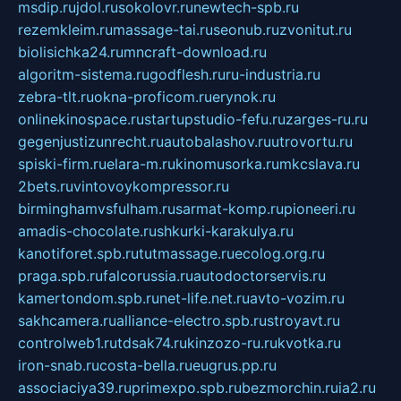
msdip.ru
jdol.ru
sokolovr.ru
newtech-spb.ru
rezemkleim.ru
massage-tai.ru
seonub.ru
zvonitut.ru
biolisichka24.ru
mncraft-download.ru
algoritm-sistema.ru
godflesh.ru
ru-industria.ru
zebra-tlt.ru
okna-proficom.ru
erynok.ru
onlinekinospace.ru
startupstudio-fefu.ru
zarges-ru.ru
gegenjustizunrecht.ru
autobalashov.ru
utrovortu.ru
spiski-firm.ru
elara-m.ru
kinomusorka.ru
mkcslava.ru
2bets.ru
vintovoykompressor.ru
birminghamvsfulham.ru
sarmat-komp.ru
pioneeri.ru
amadis-chocolate.ru
shkurki-karakulya.ru
kanotiforet.spb.ru
tutmassage.ru
ecolog.org.ru
praga.spb.ru
falcorussia.ru
autodoctorservis.ru
kamertondom.spb.ru
net-life.net.ru
avto-vozim.ru
sakhcamera.ru
alliance-electro.spb.ru
stroyavt.ru
controlweb1.ru
tdsak74.ru
kinzozo-ru.ru
kvotka.ru
iron-snab.ru
costa-bella.ru
eugrus.pp.ru
associaciya39.ru
primexpo.spb.ru
bezmorchin.ru
ia2.ru