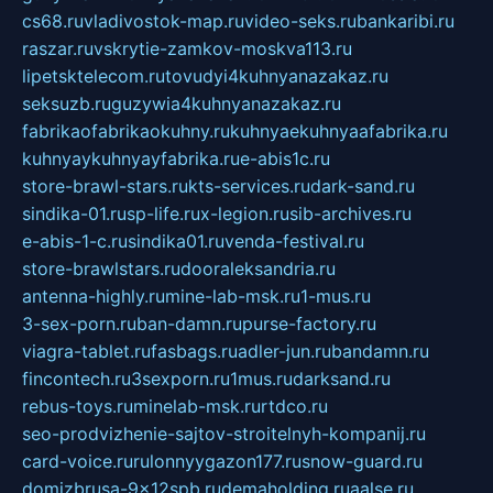
cs68.ru
vladivostok-map.ru
video-seks.ru
bankaribi.ru
raszar.ru
vskrytie-zamkov-moskva113.ru
lipetsktelecom.ru
tovudyi4kuhnyanazakaz.ru
seksuzb.ru
guzywia4kuhnyanazakaz.ru
fabrikaofabrikaokuhny.ru
kuhnyaekuhnyaafabrika.ru
kuhnyaykuhnyayfabrika.ru
e-abis1c.ru
store-brawl-stars.ru
kts-services.ru
dark-sand.ru
sindika-01.ru
sp-life.ru
x-legion.ru
sib-archives.ru
e-abis-1-c.ru
sindika01.ru
venda-festival.ru
store-brawlstars.ru
dooraleksandria.ru
antenna-highly.ru
mine-lab-msk.ru
1-mus.ru
3-sex-porn.ru
ban-damn.ru
purse-factory.ru
viagra-tablet.ru
fasbags.ru
adler-jun.ru
bandamn.ru
fincontech.ru
3sexporn.ru
1mus.ru
darksand.ru
rebus-toys.ru
minelab-msk.ru
rtdco.ru
seo-prodvizhenie-sajtov-stroitelnyh-kompanij.ru
card-voice.ru
rulonnyygazon177.ru
snow-guard.ru
domizbrusa-9x12spb.ru
demaholding.ru
aalse.ru