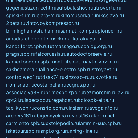
onlinekinospace.ru
startupstudio-fefu.ru
zarges-ru.ru
gegenjustizunrecht.ru
autobalashov.ru
utrovortu.ru
spiski-firm.ru
elara-m.ru
kinomusorka.ru
mkcslava.ru
2bets.ru
vintovoykompressor.ru
birminghamvsfulham.ru
sarmat-komp.ru
pioneeri.ru
amadis-chocolate.ru
shkurki-karakulya.ru
kanotiforet.spb.ru
tutmassage.ru
ecolog.org.ru
praga.spb.ru
falcorussia.ru
autodoctorservis.ru
kamertondom.spb.ru
net-life.net.ru
avto-vozim.ru
sakhcamera.ru
alliance-electro.spb.ru
stroyavt.ru
controlweb1.ru
tdsak74.ru
kinzozo-ru.ru
kvotka.ru
iron-snab.ru
costa-bella.ru
eugrus.pp.ru
associaciya39.ru
primexpo.spb.ru
bezmorchin.ru
ia2.ru
cpt21.ru
ispecspb.ru
regahost.ru
kolosok-elita.ru
tae-kwon.ru
consrio.com.ru
insiam.ru
avegainfo.ru
archery161.ru
bigencyclica.ru
vlast16.ru
korru.net
sarmiento.spb.su
extelopedia.ru
lammin-suo.spb.ru
iskatour.spb.ru
snpi.org.ru
running-line.ru