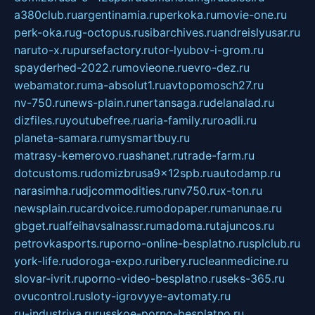
a380club.ru
argentinamia.ru
perkoka.ru
movie-one.ru
perk-oka.ru
g-octopus.ru
sibarchives.ru
andreislyusar.ru
naruto-x.ru
pursefactory.ru
tor-lyubov-i-grom.ru
spayderhed-2022.ru
movieone.ru
evro-dez.ru
webamator.ru
ma-absolut1.ru
avtopomosch27.ru
nv-750.ru
news-plain.ru
nertansaga.ru
delanalad.ru
dizfiles.ru
youtubefree.ru
aria-family.ru
roadli.ru
planeta-samara.ru
mysmartbuy.ru
matrasy-kemerovo.ru
ashanet.ru
trade-farm.ru
dotcustoms.ru
domizbrusa9x12spb.ru
autodamp.ru
narasimha.ru
djcommodities.ru
nv750.ru
x-ton.ru
newsplain.ru
cardvoice.ru
modopaper.ru
manunae.ru
gbget.ru
alfeihavsalnassr.ru
madoma.ru
tajuncos.ru
petrovkasports.ru
porno-online-besplatno.ru
splclub.ru
york-life.ru
doroga-expo.ru
ribery.ru
cleanmedicine.ru
slovar-ivrit.ru
porno-video-besplatno.ru
seks-365.ru
ovucontrol.ru
sloty-igrovyye-avtomaty.ru
ru-industriya.ru
russkoe-porno-besplatno.ru