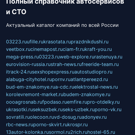
Полный справочник автосервисов
и СТО
Актуальный каталог компаний по всей России
03223.ru
ufille.ru
krasotata.ru
prazdnikdushi.ru
veetbox.ru
cinemapost.ru
ciam-fr.ru
kraft-you.ru
mega-press.ru
03223.ru
web-explore.ru
rastenuya.ru
eurovision-russia.ru
strah-news.ru
freeride-team.ru
itrack-24.ru
sexshopexpress.ru
autostudiopro.ru
alabuga-cityhotel.ru
pornv.ru
atlantpereezd.ru
bud-em-znakomye.ru
a-cdc.ru
elektrostal-news.ru
korolevremont-market.ru
budem-znakomye.ru
oooagrosnab.ru
fpodaso.ru
emfire.ru
pro-otdelky.ru
ukrasotki.ru
seksuzbek.ru
seks-uzbek.ru
porno-vk.ru
sovratili.ru
olecoon.ru
vd-dosug.ru
adonyev.ru
rbc-news.ru
porno-skvirt.ru
krospr.ru
13autor-kolonka.ru
sormol.ru
2rich.ru
hostel-65.ru