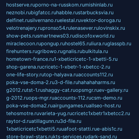
hostserve.ru
porno-na-russkom.ru
mishinlab.ru
neznobi.ru
bigfatcc.ru
habble.ru
starbucksvia.ru
delfinet.ru
silvernano.ru
elestal.ru
vektor-doroga.ru
velotrenajery.ru
pronso54.ru
lenasever.ru
lovinskix.ru
show-pets.ru
smartnews03.ru
discofoxworld.ru
miraclecoon.ru
pongup.ru
hostel65.ru
liura.ru
glasspb.ru
firehunters.ru
gribowo.ru
gnalis.ru
bulkitula.ru
hometown-france.ru
1-xbeticricetc-1-xbetti-5.ru
shop-garena.ru
cricetc-1-xbetr-1-xbetcc-2.ru
one-life-story.ru
top-halyava.ru
accounts112.ru
poka-vse-doma-2.ru
3-d-file.ru
hahahaharms.ru
g2012.ru
tst-1.ru
shaggy-cat.ru
opsmgr.ru
ev-gallery.ru
g-2012.ru
ops-mgr.ru
accounts-112.ru
csm-demo.ru
poka-vse-doma2.ru
airgungames.ru
allseo-host.ru
tehosmotre.ru
varieta-yug.ru
cricetc1xbetr1xbetcc2.ru
raytor-d.ru
atillagunn.ru
3d-file.ru
1xbeticricetc1xbetti5.ru
uafoot-statti.ru
e-abis1c.ru
store-brawl-stars.ru
kts-services.ru
dark-sand.ru