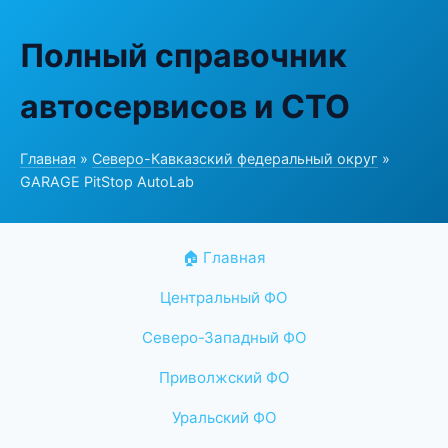
Полный справочник
автосервисов и СТО
Главная
»
Северо-Кавказский федеральный округ
»
GARAGE PitStop AutoLab
🏠 Главная
Центральный ФО
Северо-Западный ФО
Приволжский ФО
Уральский ФО