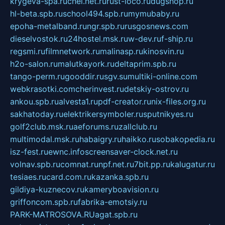
krygeva-spa.ru
chel.net.ru
rust-loco.ru
dugshop.ru
hl-beta.spb.ru
school494.spb.ru
mymubaby.ru
epoha-metalband.ru
ngr.spb.ru
rusgosnews.com
dieselvostok.ru
24hostel.msk.ru
w-dev.ru
f-ship.ru
regsmi.ru
filmnetwork.ru
malinasp.ru
kinosvin.ru
h2o-salon.ru
malutkayork.ru
deltaprim.spb.ru
tango-perm.ru
gooddir.ru
sgv.su
multiki-online.com
webkrasotki.com
cherinvest.ru
detskiy-ostrov.ru
ankou.spb.ru
alvesta1.ru
pdf-creator.ru
nix-files.org.ru
sakhatoday.ru
elektrikersymboler.ru
sputnikyes.ru
golf2club.msk.ru
aeforums.ru
zallclub.ru
multimodal.msk.ru
habaigry.ru
haikko.ru
sobakopedia.ru
isz-fest.ru
ewnc.info
screensaver-clock.net.ru
volnav.spb.ru
comnat.ru
npf.net.ru
7bit.pp.ru
kalugatur.ru
tesiaes.ru
card.com.ru
kazanka.spb.ru
gildiya-kuznecov.ru
kameryboavision.ru
griffoncom.spb.ru
fabrika-emotsiy.ru
PARK-MATROSOVA.RU
agat.spb.ru