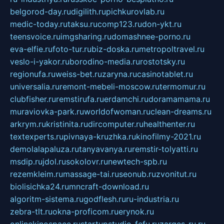
belgorod-day.ru
digilith.ru
pichkurovlab.ru
medic-today.ru
taksu.ru
comp123.ru
don-ykt.ru
teensvoice.ru
imgsharing.ru
domashnee-porno.ru
eva-elfie.ru
foto-tur.ru
biz-doska.ru
metropoltravel.ru
veslo-i-yakor.ru
borodino-media.ru
rostotsky.ru
regionufa.ru
weiss-bet.ru
zaryna.ru
casinotablet.ru
universalia.ru
remont-mebeli-moscow.ru
termomur.ru
clubfisher.ru
remstirufa.ru
erdamchi.ru
doramamama.ru
muraviovka-park.ru
worldofwoman.ru
clean-dreams.ru
arkrym.ru
kristinita.ru
dircomputer.ru
healthenter.ru
textexperts.ru
pivnaya-kruzhka.ru
kinofilmy-2021.ru
demolalapaluza.ru
tanyavanya.ru
remstir-tolyatti.ru
msdip.ru
jdol.ru
sokolovr.ru
newtech-spb.ru
rezemkleim.ru
massage-tai.ru
seonub.ru
zvonitut.ru
biolisichka24.ru
mncraft-download.ru
algoritm-sistema.ru
godflesh.ru
ru-industria.ru
zebra-tlt.ru
okna-proficom.ru
erynok.ru