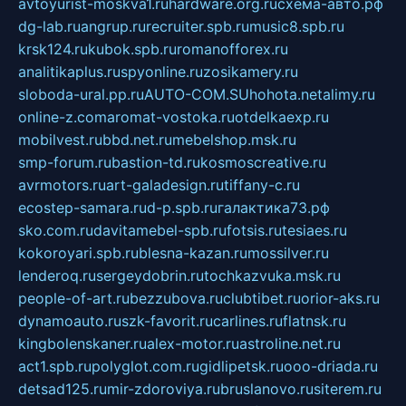
avtoyurist-moskva1.ru
hardware.org.ru
схема-авто.рф
dg-lab.ru
angrup.ru
recruiter.spb.ru
music8.spb.ru
krsk124.ru
kubok.spb.ru
romanofforex.ru
analitikaplus.ru
spyonline.ru
zosikamery.ru
sloboda-ural.pp.ru
AUTO-COM.SU
hohota.net
alimy.ru
online-z.com
aromat-vostoka.ru
otdelkaexp.ru
mobilvest.ru
bbd.net.ru
mebelshop.msk.ru
smp-forum.ru
bastion-td.ru
kosmoscreative.ru
avrmotors.ru
art-galadesign.ru
tiffany-c.ru
ecostep-samara.ru
d-p.spb.ru
галактика73.рф
sko.com.ru
davitamebel-spb.ru
fotsis.ru
tesiaes.ru
kokoroyari.spb.ru
blesna-kazan.ru
mossilver.ru
lenderoq.ru
sergeydobrin.ru
tochkazvuka.msk.ru
people-of-art.ru
bezzubova.ru
clubtibet.ru
orior-aks.ru
dynamoauto.ru
szk-favorit.ru
carlines.ru
flatnsk.ru
kingbolenskaner.ru
alex-motor.ru
astroline.net.ru
act1.spb.ru
polyglot.com.ru
gidlipetsk.ru
ooo-driada.ru
detsad125.ru
mir-zdoroviya.ru
bruslanovo.ru
siterem.ru