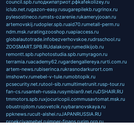
council.spb.ru
лодкипатриот.рф
kafekolizey.ru
iclub.net.ru
gazon-easy.ru
sugarepilekb.ru
grinox.ru
pylesostineco.ru
msts-ozarenie.ru
kameryjooan.ru
artemovskij.ru
dopler.spb.ru
aid70.ru
metall-perm.ru
ndm.msk.ru
ratingzooshop.ru
apiaccess.ru
globalautotrade.info
bezverhovskoe.ru
drsschool.ru
ZOOSMART.SPB.RU
dalakony.ru
medikijob.ru
remontt.spb.ru
photostudia.spb.ru
myragon.ru
terramia.ru
academy62.ru
gardengallereya.ru
rti.com.ru
artem-news.ru
biserinca.ru
krasnodarkurort.com
imshowtv.ru
mebel-v-tule.ru
mobtopik.ru
pcsecurity.net.ru
tool-sib.ru
multimetrunit.ru
sp-tour.ru
fan-cs.ru
santeh-russia.ru
symbian9.net.ru
DSHAIR.RU
tmmotors.spb.ru
xjocuricopii.com
musavtomat.msk.ru
obustrojdom.ru
sovetcik.ru
ybaranovskaya.ru
ppknews.ru
cult-alshei.ru
JAPANRUSSIA.RU
proekciyamebel.ru
imper-finans.ru
rim.org.ru
glamourai.ru
brassminus.ru
zabor-pro.ru
ftn.pp.ru