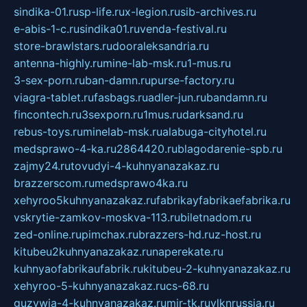
sindika-01.ru
sp-life.ru
x-legion.ru
sib-archives.ru
e-abis-1-c.ru
sindika01.ru
venda-festival.ru
store-brawlstars.ru
dooraleksandria.ru
antenna-highly.ru
mine-lab-msk.ru
1-mus.ru
3-sex-porn.ru
ban-damn.ru
purse-factory.ru
viagra-tablet.ru
fasbags.ru
adler-jun.ru
bandamn.ru
fincontech.ru
3sexporn.ru
1mus.ru
darksand.ru
rebus-toys.ru
minelab-msk.ru
alabuga-cityhotel.ru
medsprawo-4-ka.ru
2864420.ru
blagodarenie-spb.ru
zajmy24.ru
tovudyi-4-kuhnyanazakaz.ru
brazzerscom.ru
medsprawo4ka.ru
xehyroo5kuhnyanazakaz.ru
fabrikayfabrikaefabrika.ru
vskrytie-zamkov-moskva-113.ru
biletnadom.ru
zed-online.ru
pimchax.ru
brazzers-hd.ru
z-host.ru
kitubeu2kuhnyanazakaz.ru
naperekate.ru
kuhnyaofabrikaufabrik.ru
kitubeu-2-kuhnyanazakaz.ru
xehyroo-5-kuhnyanazakaz.ru
cs-68.ru
guzywia-4-kuhnyanazakaz.ru
mir-tk.ru
vlknrussia.ru