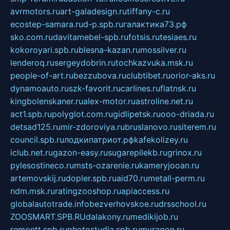
avrmotors.ru
art-galadesign.ru
tiffany-c.ru
ecostep-samara.ru
d-p.spb.ru
галактика73.рф
sko.com.ru
davitamebel-spb.ru
fotsis.ru
tesiaes.ru
kokoroyari.spb.ru
blesna-kazan.ru
mossilver.ru
lenderoq.ru
sergeydobrin.ru
tochkazvuka.msk.ru
people-of-art.ru
bezzubova.ru
clubtibet.ru
orior-aks.ru
dynamoauto.ru
szk-favorit.ru
carlines.ru
flatnsk.ru
kingbolenskaner.ru
alex-motor.ru
astroline.net.ru
act1.spb.ru
polyglot.com.ru
gidlipetsk.ru
ooo-driada.ru
detsad125.ru
mir-zdoroviya.ru
bruslanovo.ru
siterem.ru
council.spb.ru
лодкипатриот.рф
kafekolizey.ru
iclub.net.ru
gazon-easy.ru
sugarepilekb.ru
grinox.ru
pylesostineco.ru
msts-ozarenie.ru
kameryjooan.ru
artemovskij.ru
dopler.spb.ru
aid70.ru
metall-perm.ru
ndm.msk.ru
ratingzooshop.ru
apiaccess.ru
globalautotrade.info
bezverhovskoe.ru
drsschool.ru
ZOOSMART.SPB.RU
dalakony.ru
medikijob.ru
remontt.spb.ru
photostudia.spb.ru
myragon.ru