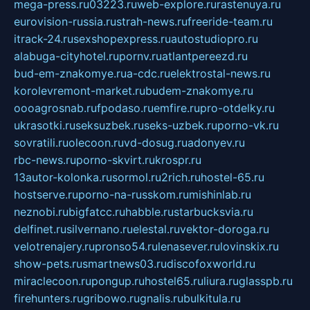
mega-press.ru
03223.ru
web-explore.ru
rastenuya.ru
eurovision-russia.ru
strah-news.ru
freeride-team.ru
itrack-24.ru
sexshopexpress.ru
autostudiopro.ru
alabuga-cityhotel.ru
pornv.ru
atlantpereezd.ru
bud-em-znakomye.ru
a-cdc.ru
elektrostal-news.ru
korolevremont-market.ru
budem-znakomye.ru
oooagrosnab.ru
fpodaso.ru
emfire.ru
pro-otdelky.ru
ukrasotki.ru
seksuzbek.ru
seks-uzbek.ru
porno-vk.ru
sovratili.ru
olecoon.ru
vd-dosug.ru
adonyev.ru
rbc-news.ru
porno-skvirt.ru
krospr.ru
13autor-kolonka.ru
sormol.ru
2rich.ru
hostel-65.ru
hostserve.ru
porno-na-russkom.ru
mishinlab.ru
neznobi.ru
bigfatcc.ru
habble.ru
starbucksvia.ru
delfinet.ru
silvernano.ru
elestal.ru
vektor-doroga.ru
velotrenajery.ru
pronso54.ru
lenasever.ru
lovinskix.ru
show-pets.ru
smartnews03.ru
discofoxworld.ru
miraclecoon.ru
pongup.ru
hostel65.ru
liura.ru
glasspb.ru
firehunters.ru
gribowo.ru
gnalis.ru
bulkitula.ru