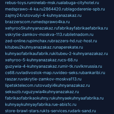
rebus-toys.ru
minelab-msk.ru
alabuga-cityhotel.ru
medsprawo-4-ka.ru
2864420.ru
blagodarenie-spb.ru
zajmy24.ru
tovudyi-4-kuhnyanazakaz.ru
brazzerscom.ru
medsprawo4ka.ru
xehyroo5kuhnyanazakaz.ru
fabrikayfabrikaefabrika.ru
vskrytie-zamkov-moskva-113.ru
biletnadom.ru
zed-online.ru
pimchax.ru
brazzers-hd.ru
z-host.ru
kitubeu2kuhnyanazakaz.ru
naperekate.ru
kuhnyaofabrikaufabrik.ru
kitubeu-2-kuhnyanazakaz.ru
xehyroo-5-kuhnyanazakaz.ru
cs-68.ru
guzywia-4-kuhnyanazakaz.ru
mir-tk.ru
vlknrussia.ru
cs68.ru
vladivostok-map.ru
video-seks.ru
bankaribi.ru
raszar.ru
vskrytie-zamkov-moskva113.ru
lipetsktelecom.ru
tovudyi4kuhnyanazakaz.ru
seksuzb.ru
guzywia4kuhnyanazakaz.ru
fabrikaofabrikaokuhny.ru
kuhnyaekuhnyaafabrika.ru
kuhnyaykuhnyayfabrika.ru
e-abis1c.ru
store-brawl-stars.ru
kts-services.ru
dark-sand.ru