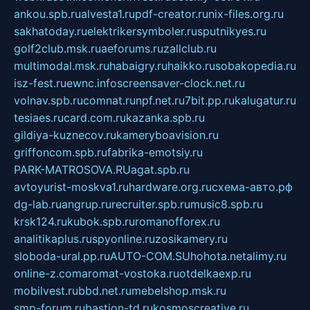
ankou.spb.ru
alvesta1.ru
pdf-creator.ru
nix-files.org.ru
sakhatoday.ru
elektrikersymboler.ru
sputnikyes.ru
golf2club.msk.ru
aeforums.ru
zallclub.ru
multimodal.msk.ru
habaigry.ru
haikko.ru
sobakopedia.ru
isz-fest.ru
ewnc.info
screensaver-clock.net.ru
volnav.spb.ru
comnat.ru
npf.net.ru
7bit.pp.ru
kalugatur.ru
tesiaes.ru
card.com.ru
kazanka.spb.ru
gildiya-kuznecov.ru
kameryboavision.ru
griffoncom.spb.ru
fabrika-emotsiy.ru
PARK-MATROSOVA.RU
agat.spb.ru
avtoyurist-moskva1.ru
hardware.org.ru
схема-авто.рф
dg-lab.ru
angrup.ru
recruiter.spb.ru
music8.spb.ru
krsk124.ru
kubok.spb.ru
romanofforex.ru
analitikaplus.ru
spyonline.ru
zosikamery.ru
sloboda-ural.pp.ru
AUTO-COM.SU
hohota.net
alimy.ru
online-z.com
aromat-vostoka.ru
otdelkaexp.ru
mobilvest.ru
bbd.net.ru
mebelshop.msk.ru
smp-forum.ru
bastion-td.ru
kosmoscreative.ru