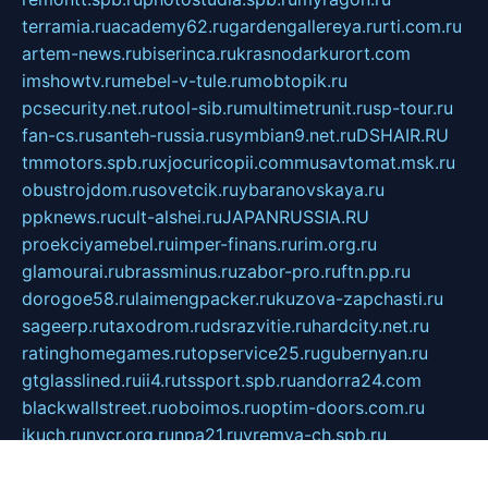
terramia.ru
academy62.ru
gardengallereya.ru
rti.com.ru
artem-news.ru
biserinca.ru
krasnodarkurort.com
imshowtv.ru
mebel-v-tule.ru
mobtopik.ru
pcsecurity.net.ru
tool-sib.ru
multimetrunit.ru
sp-tour.ru
fan-cs.ru
santeh-russia.ru
symbian9.net.ru
DSHAIR.RU
tmmotors.spb.ru
xjocuricopii.com
musavtomat.msk.ru
obustrojdom.ru
sovetcik.ru
ybaranovskaya.ru
ppknews.ru
cult-alshei.ru
JAPANRUSSIA.RU
proekciyamebel.ru
imper-finans.ru
rim.org.ru
glamourai.ru
brassminus.ru
zabor-pro.ru
ftn.pp.ru
dorogoe58.ru
laimengpacker.ru
kuzova-zapchasti.ru
sageerp.ru
taxodrom.ru
dsrazvitie.ru
hardcity.net.ru
ratinghomegames.ru
topservice25.ru
gubernyan.ru
gtglasslined.ru
ii4.ru
tssport.spb.ru
andorra24.com
blackwallstreet.ru
oboimos.ru
optim-doors.com.ru
ikuch.ru
nycr.org.ru
npa21.ru
vremya-ch.spb.ru
desert000.ru
ivtorgi.ru
ifiori.ru
catalog-statei.ru