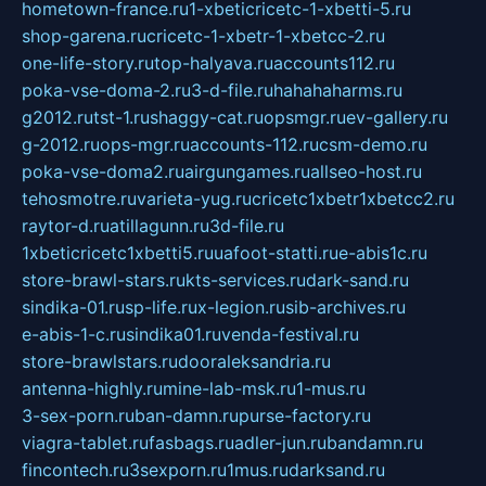
hometown-france.ru
1-xbeticricetc-1-xbetti-5.ru
shop-garena.ru
cricetc-1-xbetr-1-xbetcc-2.ru
one-life-story.ru
top-halyava.ru
accounts112.ru
poka-vse-doma-2.ru
3-d-file.ru
hahahaharms.ru
g2012.ru
tst-1.ru
shaggy-cat.ru
opsmgr.ru
ev-gallery.ru
g-2012.ru
ops-mgr.ru
accounts-112.ru
csm-demo.ru
poka-vse-doma2.ru
airgungames.ru
allseo-host.ru
tehosmotre.ru
varieta-yug.ru
cricetc1xbetr1xbetcc2.ru
raytor-d.ru
atillagunn.ru
3d-file.ru
1xbeticricetc1xbetti5.ru
uafoot-statti.ru
e-abis1c.ru
store-brawl-stars.ru
kts-services.ru
dark-sand.ru
sindika-01.ru
sp-life.ru
x-legion.ru
sib-archives.ru
e-abis-1-c.ru
sindika01.ru
venda-festival.ru
store-brawlstars.ru
dooraleksandria.ru
antenna-highly.ru
mine-lab-msk.ru
1-mus.ru
3-sex-porn.ru
ban-damn.ru
purse-factory.ru
viagra-tablet.ru
fasbags.ru
adler-jun.ru
bandamn.ru
fincontech.ru
3sexporn.ru
1mus.ru
darksand.ru