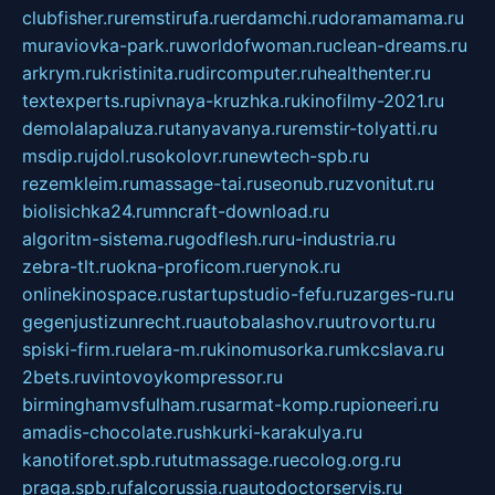
clubfisher.ru
remstirufa.ru
erdamchi.ru
doramamama.ru
muraviovka-park.ru
worldofwoman.ru
clean-dreams.ru
arkrym.ru
kristinita.ru
dircomputer.ru
healthenter.ru
textexperts.ru
pivnaya-kruzhka.ru
kinofilmy-2021.ru
demolalapaluza.ru
tanyavanya.ru
remstir-tolyatti.ru
msdip.ru
jdol.ru
sokolovr.ru
newtech-spb.ru
rezemkleim.ru
massage-tai.ru
seonub.ru
zvonitut.ru
biolisichka24.ru
mncraft-download.ru
algoritm-sistema.ru
godflesh.ru
ru-industria.ru
zebra-tlt.ru
okna-proficom.ru
erynok.ru
onlinekinospace.ru
startupstudio-fefu.ru
zarges-ru.ru
gegenjustizunrecht.ru
autobalashov.ru
utrovortu.ru
spiski-firm.ru
elara-m.ru
kinomusorka.ru
mkcslava.ru
2bets.ru
vintovoykompressor.ru
birminghamvsfulham.ru
sarmat-komp.ru
pioneeri.ru
amadis-chocolate.ru
shkurki-karakulya.ru
kanotiforet.spb.ru
tutmassage.ru
ecolog.org.ru
praga.spb.ru
falcorussia.ru
autodoctorservis.ru