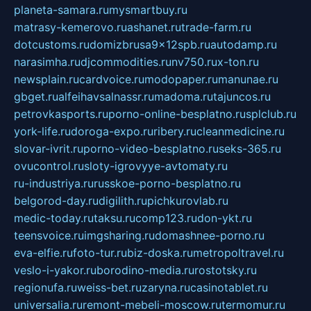
planeta-samara.ru
mysmartbuy.ru
matrasy-kemerovo.ru
ashanet.ru
trade-farm.ru
dotcustoms.ru
domizbrusa9x12spb.ru
autodamp.ru
narasimha.ru
djcommodities.ru
nv750.ru
x-ton.ru
newsplain.ru
cardvoice.ru
modopaper.ru
manunae.ru
gbget.ru
alfeihavsalnassr.ru
madoma.ru
tajuncos.ru
petrovkasports.ru
porno-online-besplatno.ru
splclub.ru
york-life.ru
doroga-expo.ru
ribery.ru
cleanmedicine.ru
slovar-ivrit.ru
porno-video-besplatno.ru
seks-365.ru
ovucontrol.ru
sloty-igrovyye-avtomaty.ru
ru-industriya.ru
russkoe-porno-besplatno.ru
belgorod-day.ru
digilith.ru
pichkurovlab.ru
medic-today.ru
taksu.ru
comp123.ru
don-ykt.ru
teensvoice.ru
imgsharing.ru
domashnee-porno.ru
eva-elfie.ru
foto-tur.ru
biz-doska.ru
metropoltravel.ru
veslo-i-yakor.ru
borodino-media.ru
rostotsky.ru
regionufa.ru
weiss-bet.ru
zaryna.ru
casinotablet.ru
universalia.ru
remont-mebeli-moscow.ru
termomur.ru