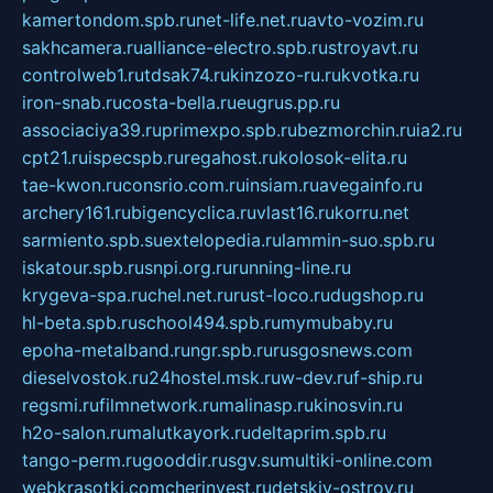
kamertondom.spb.ru
net-life.net.ru
avto-vozim.ru
sakhcamera.ru
alliance-electro.spb.ru
stroyavt.ru
controlweb1.ru
tdsak74.ru
kinzozo-ru.ru
kvotka.ru
iron-snab.ru
costa-bella.ru
eugrus.pp.ru
associaciya39.ru
primexpo.spb.ru
bezmorchin.ru
ia2.ru
cpt21.ru
ispecspb.ru
regahost.ru
kolosok-elita.ru
tae-kwon.ru
consrio.com.ru
insiam.ru
avegainfo.ru
archery161.ru
bigencyclica.ru
vlast16.ru
korru.net
sarmiento.spb.su
extelopedia.ru
lammin-suo.spb.ru
iskatour.spb.ru
snpi.org.ru
running-line.ru
krygeva-spa.ru
chel.net.ru
rust-loco.ru
dugshop.ru
hl-beta.spb.ru
school494.spb.ru
mymubaby.ru
epoha-metalband.ru
ngr.spb.ru
rusgosnews.com
dieselvostok.ru
24hostel.msk.ru
w-dev.ru
f-ship.ru
regsmi.ru
filmnetwork.ru
malinasp.ru
kinosvin.ru
h2o-salon.ru
malutkayork.ru
deltaprim.spb.ru
tango-perm.ru
gooddir.ru
sgv.su
multiki-online.com
webkrasotki.com
cherinvest.ru
detskiy-ostrov.ru