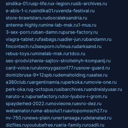
sindika-01.ru
sp-life.ru
x-legion.ru
sib-archives.ru
e-abis-1-c.ru
sindika01.ru
venda-festival.ru
store-brawlstars.ru
dooraleksandria.ru
antenna-highly.ru
mine-lab-msk.ru
1-mus.ru
3-sex-porn.ru
ban-damn.ru
purse-factory.ru
viagra-tablet.ru
fasbags.ru
adler-jun.ru
bandamn.ru
fincontech.ru
3sexporn.ru
1mus.ru
darksand.ru
rebus-toys.ru
minelab-msk.ru
rtdco.ru
seo-prodvizhenie-sajtov-stroitelnyh-kompanij.ru
card-voice.ru
rulonnyygazon177.ru
snow-guard.ru
domizbrusa-9x12spb.ru
demaholding.ru
aalse.ru
a380club.ru
argentinamia.ru
perkoka.ru
movie-one.ru
perk-oka.ru
g-octopus.ru
sibarchives.ru
andreislyusar.ru
naruto-x.ru
pursefactory.ru
tor-lyubov-i-grom.ru
spayderhed-2022.ru
movieone.ru
evro-dez.ru
webamator.ru
ma-absolut1.ru
avtopomosch27.ru
nv-750.ru
news-plain.ru
nertansaga.ru
delanalad.ru
dizfiles.ru
youtubefree.ru
aria-family.ru
roadli.ru