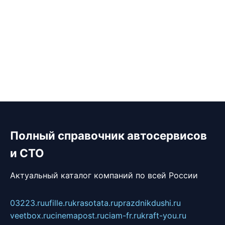
Полный справочник автосервисов
и СТО
Актуальный каталог компаний по всей России
03223.ru
ufille.ru
krasotata.ru
prazdnikdushi.ru
veetbox.ru
cinemapost.ru
ciam-fr.ru
kraft-you.ru