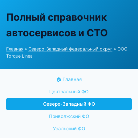
Полный справочник
автосервисов и СТО
Главная
»
Северо-Западный федеральный округ
» ООО
Torque Linea
🏠 Главная
Центральный ФО
Северо-Западный ФО
Приволжский ФО
Уральский ФО