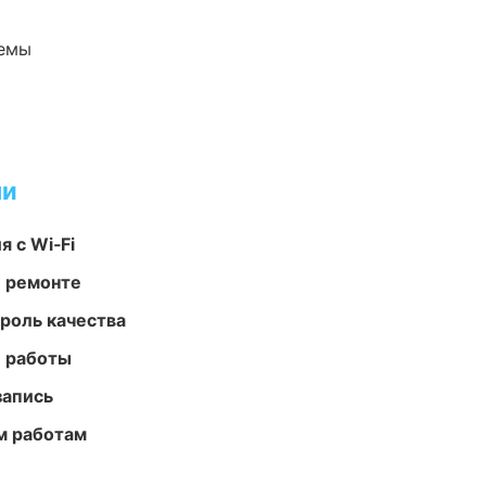
темы
ми
 с Wi‑Fi
и ремонте
роль качества
е работы
запись
м работам