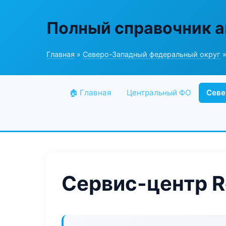
Полный справочник а
Главная
»
Северо-Западный федеральный округ
»
🏠 Главная
Центральный ФО
Севе
Сервис-центр R