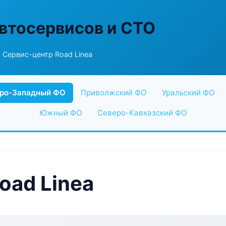
втосервисов и СТО
 Сервис-центр Road Linea
ро-Западный ФО
Приволжский ФО
Уральский ФО
Южный ФО
Северо-Кавказский ФО
oad Linea