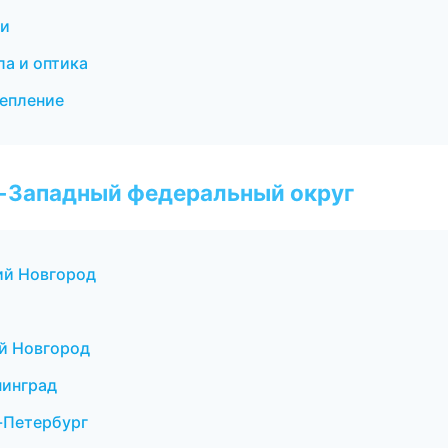
ки
а и оптика
цепление
о-Западный федеральный округ
ий Новгород
ий Новгород
нинград
-Петербург