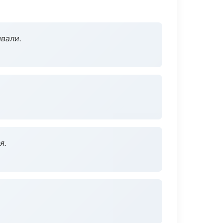
вали.
я.