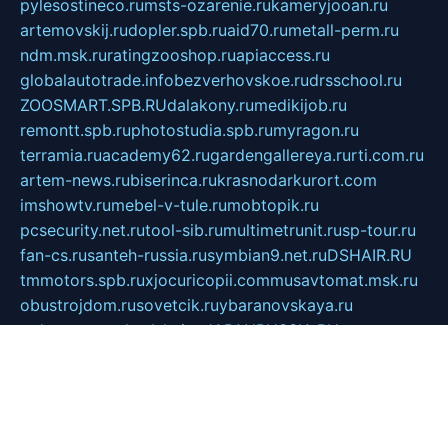
pylesostineco.ru
msts-ozarenie.ru
kameryjooan.ru
artemovskij.ru
dopler.spb.ru
aid70.ru
metall-perm.ru
ndm.msk.ru
ratingzooshop.ru
apiaccess.ru
globalautotrade.info
bezverhovskoe.ru
drsschool.ru
ZOOSMART.SPB.RU
dalakony.ru
medikijob.ru
remontt.spb.ru
photostudia.spb.ru
myragon.ru
terramia.ru
academy62.ru
gardengallereya.ru
rti.com.ru
artem-news.ru
biserinca.ru
krasnodarkurort.com
imshowtv.ru
mebel-v-tule.ru
mobtopik.ru
pcsecurity.net.ru
tool-sib.ru
multimetrunit.ru
sp-tour.ru
fan-cs.ru
santeh-russia.ru
symbian9.net.ru
DSHAIR.RU
tmmotors.spb.ru
xjocuricopii.com
musavtomat.msk.ru
obustrojdom.ru
sovetcik.ru
ybaranovskaya.ru
ppknews.ru
cult-alshei.ru
JAPANRUSSIA.RU
proekciyamebel.ru
imper-finans.ru
rim.org.ru
glamourai.ru
brassminus.ru
zabor-pro.ru
ftn.pp.ru
dorogoe58.ru
laimengpacker.ru
kuzova-zapchasti.ru
sageerp.ru
taxodrom.ru
dsrazvitie.ru
hardcity.net.ru