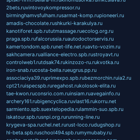
2bets.ru
vintovoykompressor.ru
birminghamvsfulham.ru
sarmat-komp.ru
pioneeri.ru
amadis-chocolate.ru
shkurki-karakulya.ru
kanotiforet.spb.ru
tutmassage.ru
ecolog.org.ru
praga.spb.ru
falcorussia.ru
autodoctorservis.ru
kamertondom.spb.ru
net-life.net.ru
avto-vozim.ru
sakhcamera.ru
alliance-electro.spb.ru
stroyavt.ru
controlweb1.ru
tdsak74.ru
kinzozo-ru.ru
kvotka.ru
iron-snab.ru
costa-bella.ru
eugrus.pp.ru
associaciya39.ru
primexpo.spb.ru
bezmorchin.ru
ia2.ru
cpt21.ru
ispecspb.ru
regahost.ru
kolosok-elita.ru
tae-kwon.ru
consrio.com.ru
insiam.ru
avegainfo.ru
archery161.ru
bigencyclica.ru
vlast16.ru
korru.net
sarmiento.spb.su
extelopedia.ru
lammin-suo.spb.ru
iskatour.spb.ru
snpi.org.ru
running-line.ru
krygeva-spa.ru
chel.net.ru
rust-loco.ru
dugshop.ru
hl-beta.spb.ru
school494.spb.ru
mymubaby.ru