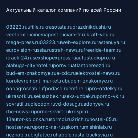
Актуальный каталог компаний по всей России
03223.ru
ufille.ru
krasotata.ru
prazdnikdushi.ru
veetbox.ru
cinemapost.ru
ciam-fr.ru
kraft-you.ru
mega-press.ru
03223.ru
web-explore.ru
rastenuya.ru
eurovision-russia.ru
strah-news.ru
freeride-team.ru
itrack-24.ru
sexshopexpress.ru
autostudiopro.ru
alabuga-cityhotel.ru
pornv.ru
atlantpereezd.ru
bud-em-znakomye.ru
a-cdc.ru
elektrostal-news.ru
korolevremont-market.ru
budem-znakomye.ru
oooagrosnab.ru
fpodaso.ru
emfire.ru
pro-otdelky.ru
ukrasotki.ru
seksuzbek.ru
seks-uzbek.ru
porno-vk.ru
sovratili.ru
olecoon.ru
vd-dosug.ru
adonyev.ru
rbc-news.ru
porno-skvirt.ru
krospr.ru
13autor-kolonka.ru
sormol.ru
2rich.ru
hostel-65.ru
hostserve.ru
porno-na-russkom.ru
mishinlab.ru
neznobi.ru
bigfatcc.ru
habble.ru
starbucksvia.ru