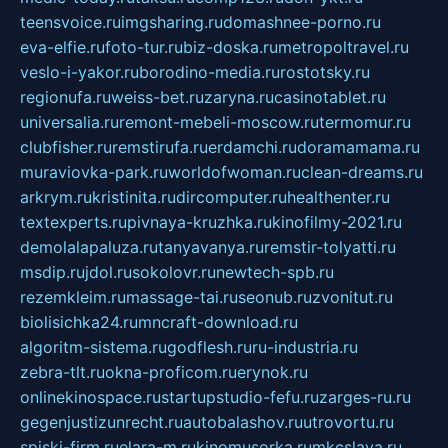
teensvoice.ru
imgsharing.ru
domashnee-porno.ru
eva-elfie.ru
foto-tur.ru
biz-doska.ru
metropoltravel.ru
veslo-i-yakor.ru
borodino-media.ru
rostotsky.ru
regionufa.ru
weiss-bet.ru
zaryna.ru
casinotablet.ru
universalia.ru
remont-mebeli-moscow.ru
termomur.ru
clubfisher.ru
remstirufa.ru
erdamchi.ru
doramamama.ru
muraviovka-park.ru
worldofwoman.ru
clean-dreams.ru
arkrym.ru
kristinita.ru
dircomputer.ru
healthenter.ru
textexperts.ru
pivnaya-kruzhka.ru
kinofilmy-2021.ru
demolalapaluza.ru
tanyavanya.ru
remstir-tolyatti.ru
msdip.ru
jdol.ru
sokolovr.ru
newtech-spb.ru
rezemkleim.ru
massage-tai.ru
seonub.ru
zvonitut.ru
biolisichka24.ru
mncraft-download.ru
algoritm-sistema.ru
godflesh.ru
ru-industria.ru
zebra-tlt.ru
okna-proficom.ru
erynok.ru
onlinekinospace.ru
startupstudio-fefu.ru
zarges-ru.ru
gegenjustizunrecht.ru
autobalashov.ru
utrovortu.ru
spiski-firm.ru
elara-m.ru
kinomusorka.ru
mkcslava.ru