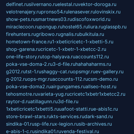
delfinet.ru
silvernano.ru
elestal.ru
vektor-doroga.ru
velotrenajery.ru
pronso54.ru
lenasever.ru
lovinskix.ru
show-pets.ru
smartnews03.ru
discofoxworld.ru
miraclecoon.ru
pongup.ru
hostel65.ru
liura.ru
glasspb.ru
firehunters.ru
gribowo.ru
gnalis.ru
bulkitula.ru
hometown-france.ru
1-xbeticricetc-1-xbetti-5.ru
shop-garena.ru
cricetc-1-xbetr-1-xbetcc-2.ru
one-life-story.ru
top-halyava.ru
accounts112.ru
poka-vse-doma-2.ru
3-d-file.ru
hahahaharms.ru
g2012.ru
tst-1.ru
shaggy-cat.ru
opsmgr.ru
ev-gallery.ru
g-2012.ru
ops-mgr.ru
accounts-112.ru
csm-demo.ru
poka-vse-doma2.ru
airgungames.ru
allseo-host.ru
tehosmotre.ru
varieta-yug.ru
cricetc1xbetr1xbetcc2.ru
raytor-d.ru
atillagunn.ru
3d-file.ru
1xbeticricetc1xbetti5.ru
uafoot-statti.ru
e-abis1c.ru
store-brawl-stars.ru
kts-services.ru
dark-sand.ru
sindika-01.ru
sp-life.ru
x-legion.ru
sib-archives.ru
e-abis-1-c.ru
sindika01.ru
venda-festival.ru