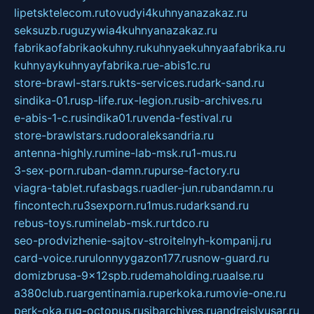
lipetsktelecom.ru
tovudyi4kuhnyanazakaz.ru
seksuzb.ru
guzywia4kuhnyanazakaz.ru
fabrikaofabrikaokuhny.ru
kuhnyaekuhnyaafabrika.ru
kuhnyaykuhnyayfabrika.ru
e-abis1c.ru
store-brawl-stars.ru
kts-services.ru
dark-sand.ru
sindika-01.ru
sp-life.ru
x-legion.ru
sib-archives.ru
e-abis-1-c.ru
sindika01.ru
venda-festival.ru
store-brawlstars.ru
dooraleksandria.ru
antenna-highly.ru
mine-lab-msk.ru
1-mus.ru
3-sex-porn.ru
ban-damn.ru
purse-factory.ru
viagra-tablet.ru
fasbags.ru
adler-jun.ru
bandamn.ru
fincontech.ru
3sexporn.ru
1mus.ru
darksand.ru
rebus-toys.ru
minelab-msk.ru
rtdco.ru
seo-prodvizhenie-sajtov-stroitelnyh-kompanij.ru
card-voice.ru
rulonnyygazon177.ru
snow-guard.ru
domizbrusa-9x12spb.ru
demaholding.ru
aalse.ru
a380club.ru
argentinamia.ru
perkoka.ru
movie-one.ru
perk-oka.ru
g-octopus.ru
sibarchives.ru
andreislyusar.ru