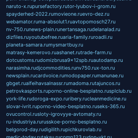
naruto-x.ru
pursefactory.ru
tor-lyubov-i-grom.ru
spayderhed-2022.ru
movieone.ru
evro-dez.ru
webamator.ru
ma-absolut1.ru
avtopomosch27.ru
nv-750.ru
news-plain.ru
nertansaga.ru
delanalad.ru
dizfiles.ru
youtubefree.ru
aria-family.ru
roadli.ru
planeta-samara.ru
mysmartbuy.ru
matrasy-kemerovo.ru
ashanet.ru
trade-farm.ru
dotcustoms.ru
domizbrusa9x12spb.ru
autodamp.ru
narasimha.ru
djcommodities.ru
nv750.ru
x-ton.ru
newsplain.ru
cardvoice.ru
modopaper.ru
manunae.ru
gbget.ru
alfeihavsalnassr.ru
madoma.ru
tajuncos.ru
petrovkasports.ru
porno-online-besplatno.ru
splclub.ru
york-life.ru
doroga-expo.ru
ribery.ru
cleanmedicine.ru
slovar-ivrit.ru
porno-video-besplatno.ru
seks-365.ru
ovucontrol.ru
sloty-igrovyye-avtomaty.ru
ru-industriya.ru
russkoe-porno-besplatno.ru
belgorod-day.ru
digilith.ru
pichkurovlab.ru
medic-today.ru
taksu.ru
comp123.ru
don-ykt.ru