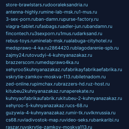
store-brawlstars.ru
dooraleksandria.ru
antenna-highly.ru
mine-lab-msk.ru
1-mus.ru
3-sex-porn.ru
ban-damn.ru
purse-factory.ru
viagra-tablet.ru
fasbags.ru
adler-jun.ru
bandamn.ru
fincontech.ru
3sexporn.ru
1mus.ru
darksand.ru
rebus-toys.ru
minelab-msk.ru
alabuga-cityhotel.ru
medsprawo-4-ka.ru
2864420.ru
blagodarenie-spb.ru
zajmy24.ru
tovudyi-4-kuhnyanazakaz.ru
brazzerscom.ru
medsprawo4ka.ru
xehyroo5kuhnyanazakaz.ru
fabrikayfabrikaefabrika.ru
vskrytie-zamkov-moskva-113.ru
biletnadom.ru
zed-online.ru
pimchax.ru
brazzers-hd.ru
z-host.ru
kitubeu2kuhnyanazakaz.ru
naperekate.ru
kuhnyaofabrikaufabrik.ru
kitubeu-2-kuhnyanazakaz.ru
xehyroo-5-kuhnyanazakaz.ru
cs-68.ru
guzywia-4-kuhnyanazakaz.ru
mir-tk.ru
vlknrussia.ru
cs68.ru
vladivostok-map.ru
video-seks.ru
bankaribi.ru
raszar.ru
vskrytie-zamkov-moskva113.ru