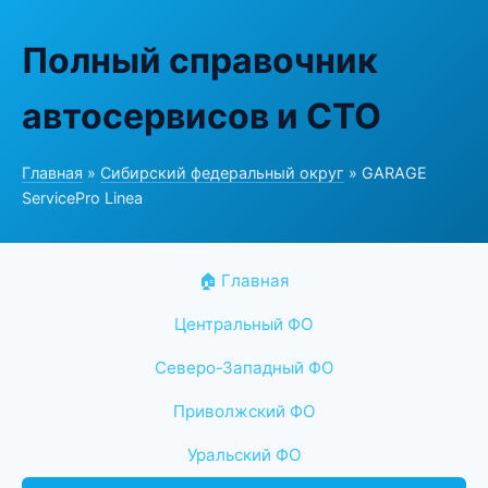
Полный справочник
автосервисов и СТО
Главная
»
Сибирский федеральный округ
» GARAGE
ServicePro Linea
🏠 Главная
Центральный ФО
Северо-Западный ФО
Приволжский ФО
Уральский ФО