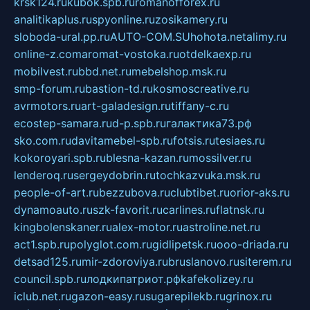
krsk124.ru
kubok.spb.ru
romanofforex.ru
analitikaplus.ru
spyonline.ru
zosikamery.ru
sloboda-ural.pp.ru
AUTO-COM.SU
hohota.net
alimy.ru
online-z.com
aromat-vostoka.ru
otdelkaexp.ru
mobilvest.ru
bbd.net.ru
mebelshop.msk.ru
smp-forum.ru
bastion-td.ru
kosmoscreative.ru
avrmotors.ru
art-galadesign.ru
tiffany-c.ru
ecostep-samara.ru
d-p.spb.ru
галактика73.рф
sko.com.ru
davitamebel-spb.ru
fotsis.ru
tesiaes.ru
kokoroyari.spb.ru
blesna-kazan.ru
mossilver.ru
lenderoq.ru
sergeydobrin.ru
tochkazvuka.msk.ru
people-of-art.ru
bezzubova.ru
clubtibet.ru
orior-aks.ru
dynamoauto.ru
szk-favorit.ru
carlines.ru
flatnsk.ru
kingbolenskaner.ru
alex-motor.ru
astroline.net.ru
act1.spb.ru
polyglot.com.ru
gidlipetsk.ru
ooo-driada.ru
detsad125.ru
mir-zdoroviya.ru
bruslanovo.ru
siterem.ru
council.spb.ru
лодкипатриот.рф
kafekolizey.ru
iclub.net.ru
gazon-easy.ru
sugarepilekb.ru
grinox.ru