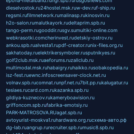
epoha-metalband.ru
ngr.spb.ru
rusgosnews.com
dieselvostok.ru
24hostel.msk.ru
w-dev.ru
f-ship.ru
regsmi.ru
filmnetwork.ru
malinasp.ru
kinosvin.ru
h2o-salon.ru
malutkayork.ru
deltaprim.spb.ru
tango-perm.ru
gooddir.ru
sgv.su
multiki-online.com
webkrasotki.com
cherinvest.ru
detskiy-ostrov.ru
ankou.spb.ru
alvesta1.ru
pdf-creator.ru
nix-files.org.ru
sakhatoday.ru
elektrikersymboler.ru
sputnikyes.ru
golf2club.msk.ru
aeforums.ru
zallclub.ru
multimodal.msk.ru
habaigry.ru
haikko.ru
sobakopedia.ru
isz-fest.ru
ewnc.info
screensaver-clock.net.ru
volnav.spb.ru
comnat.ru
npf.net.ru
7bit.pp.ru
kalugatur.ru
tesiaes.ru
card.com.ru
kazanka.spb.ru
gildiya-kuznecov.ru
kameryboavision.ru
griffoncom.spb.ru
fabrika-emotsiy.ru
PARK-MATROSOVA.RU
agat.spb.ru
avtoyurist-moskva1.ru
hardware.org.ru
схема-авто.рф
dg-lab.ru
angrup.ru
recruiter.spb.ru
music8.spb.ru