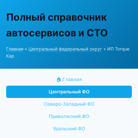
Полный справочник
автосервисов и СТО
Главная
»
Центральный федеральный округ
» ИП Torque
Кар
🏠 Главная
Центральный ФО
Северо-Западный ФО
Приволжский ФО
Уральский ФО