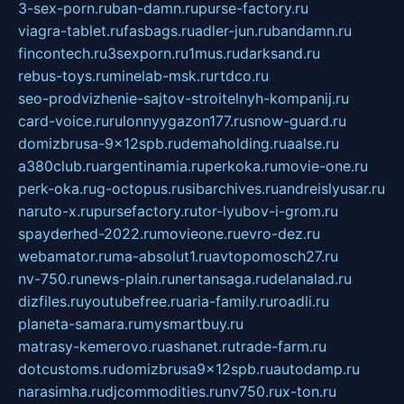
3-sex-porn.ru
ban-damn.ru
purse-factory.ru
viagra-tablet.ru
fasbags.ru
adler-jun.ru
bandamn.ru
fincontech.ru
3sexporn.ru
1mus.ru
darksand.ru
rebus-toys.ru
minelab-msk.ru
rtdco.ru
seo-prodvizhenie-sajtov-stroitelnyh-kompanij.ru
card-voice.ru
rulonnyygazon177.ru
snow-guard.ru
domizbrusa-9x12spb.ru
demaholding.ru
aalse.ru
a380club.ru
argentinamia.ru
perkoka.ru
movie-one.ru
perk-oka.ru
g-octopus.ru
sibarchives.ru
andreislyusar.ru
naruto-x.ru
pursefactory.ru
tor-lyubov-i-grom.ru
spayderhed-2022.ru
movieone.ru
evro-dez.ru
webamator.ru
ma-absolut1.ru
avtopomosch27.ru
nv-750.ru
news-plain.ru
nertansaga.ru
delanalad.ru
dizfiles.ru
youtubefree.ru
aria-family.ru
roadli.ru
planeta-samara.ru
mysmartbuy.ru
matrasy-kemerovo.ru
ashanet.ru
trade-farm.ru
dotcustoms.ru
domizbrusa9x12spb.ru
autodamp.ru
narasimha.ru
djcommodities.ru
nv750.ru
x-ton.ru