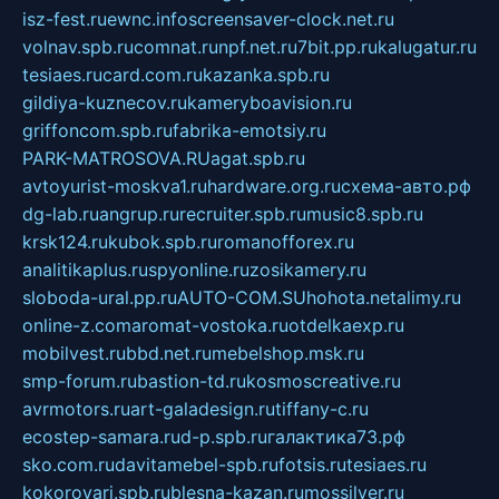
isz-fest.ru
ewnc.info
screensaver-clock.net.ru
volnav.spb.ru
comnat.ru
npf.net.ru
7bit.pp.ru
kalugatur.ru
tesiaes.ru
card.com.ru
kazanka.spb.ru
gildiya-kuznecov.ru
kameryboavision.ru
griffoncom.spb.ru
fabrika-emotsiy.ru
PARK-MATROSOVA.RU
agat.spb.ru
avtoyurist-moskva1.ru
hardware.org.ru
схема-авто.рф
dg-lab.ru
angrup.ru
recruiter.spb.ru
music8.spb.ru
krsk124.ru
kubok.spb.ru
romanofforex.ru
analitikaplus.ru
spyonline.ru
zosikamery.ru
sloboda-ural.pp.ru
AUTO-COM.SU
hohota.net
alimy.ru
online-z.com
aromat-vostoka.ru
otdelkaexp.ru
mobilvest.ru
bbd.net.ru
mebelshop.msk.ru
smp-forum.ru
bastion-td.ru
kosmoscreative.ru
avrmotors.ru
art-galadesign.ru
tiffany-c.ru
ecostep-samara.ru
d-p.spb.ru
галактика73.рф
sko.com.ru
davitamebel-spb.ru
fotsis.ru
tesiaes.ru
kokoroyari.spb.ru
blesna-kazan.ru
mossilver.ru