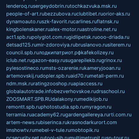
lenderoq.ru
sergeydobrin.ru
tochkazvuka.msk.ru
people-of-art.ru
bezzubova.ru
clubtibet.ru
orior-aks.ru
dynamoauto.ru
szk-favorit.ru
carlines.ru
flatnsk.ru
kingbolenskaner.ru
alex-motor.ru
astroline.net.ru
act1.spb.ru
polyglot.com.ru
gidlipetsk.ru
ooo-driada.ru
detsad125.ru
mir-zdoroviya.ru
bruslanovo.ru
siterem.ru
council.spb.ru
лодкипатриот.рф
kafekolizey.ru
iclub.net.ru
gazon-easy.ru
sugarepilekb.ru
grinox.ru
pylesostineco.ru
msts-ozarenie.ru
kameryjooan.ru
artemovskij.ru
dopler.spb.ru
aid70.ru
metall-perm.ru
ndm.msk.ru
ratingzooshop.ru
apiaccess.ru
globalautotrade.info
bezverhovskoe.ru
drsschool.ru
ZOOSMART.SPB.RU
dalakony.ru
medikijob.ru
remontt.spb.ru
photostudia.spb.ru
myragon.ru
terramia.ru
academy62.ru
gardengallereya.ru
rti.com.ru
artem-news.ru
biserinca.ru
krasnodarkurort.com
imshowtv.ru
mebel-v-tule.ru
mobtopik.ru
pcsecurity.net.ru
tool-sib.ru
multimetrunit.ru
sp-tour.ru