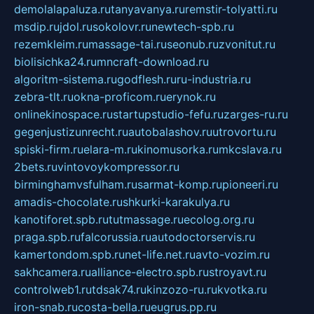
demolalapaluza.ru
tanyavanya.ru
remstir-tolyatti.ru
msdip.ru
jdol.ru
sokolovr.ru
newtech-spb.ru
rezemkleim.ru
massage-tai.ru
seonub.ru
zvonitut.ru
biolisichka24.ru
mncraft-download.ru
algoritm-sistema.ru
godflesh.ru
ru-industria.ru
zebra-tlt.ru
okna-proficom.ru
erynok.ru
onlinekinospace.ru
startupstudio-fefu.ru
zarges-ru.ru
gegenjustizunrecht.ru
autobalashov.ru
utrovortu.ru
spiski-firm.ru
elara-m.ru
kinomusorka.ru
mkcslava.ru
2bets.ru
vintovoykompressor.ru
birminghamvsfulham.ru
sarmat-komp.ru
pioneeri.ru
amadis-chocolate.ru
shkurki-karakulya.ru
kanotiforet.spb.ru
tutmassage.ru
ecolog.org.ru
praga.spb.ru
falcorussia.ru
autodoctorservis.ru
kamertondom.spb.ru
net-life.net.ru
avto-vozim.ru
sakhcamera.ru
alliance-electro.spb.ru
stroyavt.ru
controlweb1.ru
tdsak74.ru
kinzozo-ru.ru
kvotka.ru
iron-snab.ru
costa-bella.ru
eugrus.pp.ru