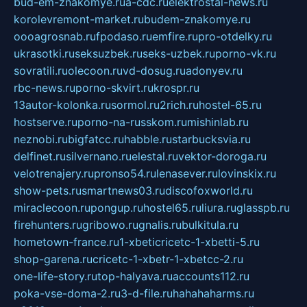
bud-em-znakomye.ru
a-cdc.ru
elektrostal-news.ru
korolevremont-market.ru
budem-znakomye.ru
oooagrosnab.ru
fpodaso.ru
emfire.ru
pro-otdelky.ru
ukrasotki.ru
seksuzbek.ru
seks-uzbek.ru
porno-vk.ru
sovratili.ru
olecoon.ru
vd-dosug.ru
adonyev.ru
rbc-news.ru
porno-skvirt.ru
krospr.ru
13autor-kolonka.ru
sormol.ru
2rich.ru
hostel-65.ru
hostserve.ru
porno-na-russkom.ru
mishinlab.ru
neznobi.ru
bigfatcc.ru
habble.ru
starbucksvia.ru
delfinet.ru
silvernano.ru
elestal.ru
vektor-doroga.ru
velotrenajery.ru
pronso54.ru
lenasever.ru
lovinskix.ru
show-pets.ru
smartnews03.ru
discofoxworld.ru
miraclecoon.ru
pongup.ru
hostel65.ru
liura.ru
glasspb.ru
firehunters.ru
gribowo.ru
gnalis.ru
bulkitula.ru
hometown-france.ru
1-xbeticricetc-1-xbetti-5.ru
shop-garena.ru
cricetc-1-xbetr-1-xbetcc-2.ru
one-life-story.ru
top-halyava.ru
accounts112.ru
poka-vse-doma-2.ru
3-d-file.ru
hahahaharms.ru