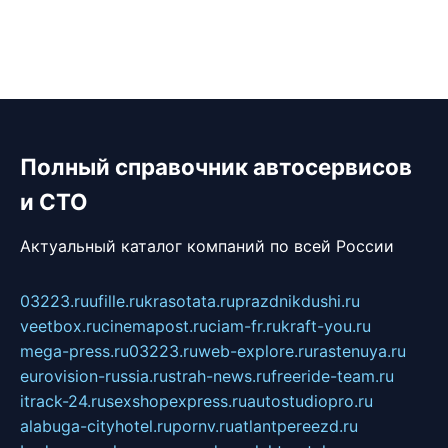
Полный справочник автосервисов
и СТО
Актуальный каталог компаний по всей России
03223.ru
ufille.ru
krasotata.ru
prazdnikdushi.ru
veetbox.ru
cinemapost.ru
ciam-fr.ru
kraft-you.ru
mega-press.ru
03223.ru
web-explore.ru
rastenuya.ru
eurovision-russia.ru
strah-news.ru
freeride-team.ru
itrack-24.ru
sexshopexpress.ru
autostudiopro.ru
alabuga-cityhotel.ru
pornv.ru
atlantpereezd.ru