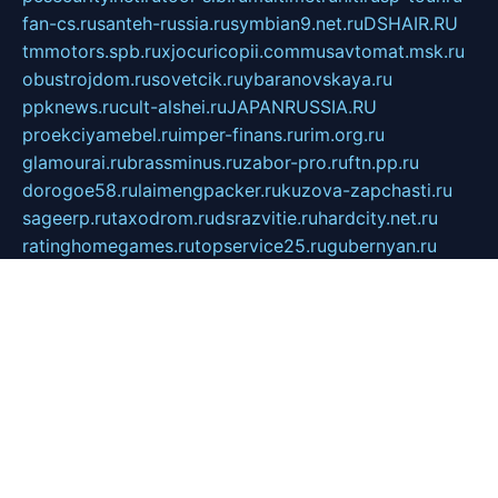
fan-cs.ru
santeh-russia.ru
symbian9.net.ru
DSHAIR.RU
tmmotors.spb.ru
xjocuricopii.com
musavtomat.msk.ru
obustrojdom.ru
sovetcik.ru
ybaranovskaya.ru
ppknews.ru
cult-alshei.ru
JAPANRUSSIA.RU
proekciyamebel.ru
imper-finans.ru
rim.org.ru
glamourai.ru
brassminus.ru
zabor-pro.ru
ftn.pp.ru
dorogoe58.ru
laimengpacker.ru
kuzova-zapchasti.ru
sageerp.ru
taxodrom.ru
dsrazvitie.ru
hardcity.net.ru
ratinghomegames.ru
topservice25.ru
gubernyan.ru
gtglasslined.ru
ii4.ru
tssport.spb.ru
andorra24.com
blackwallstreet.ru
oboimos.ru
optim-doors.com.ru
ikuch.ru
nycr.org.ru
npa21.ru
vremya-ch.spb.ru
desert000.ru
ivtorgi.ru
ifiori.ru
catalog-statei.ru
dcv.org.ru
spetsmaster174.ru
ipkameryhiseeu.ru
dum26.ru
ruspol.spb.ru
fr-opendp.ru
kam-solnyshko.ru
cheyenne-arapaho.ru
sevzapmetal.spb.ru
ted-lapidus.spb.ru
parasite-eliminator.ru
sigma-complete.ru
modernworld.ru
dama-moda.ru