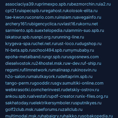
associaciya39.ru
primexpo.spb.ru
bezmorchin.ru
ia2.ru
cpt21.ru
ispecspb.ru
regahost.ru
kolosok-elita.ru
tae-kwon.ru
consrio.com.ru
insiam.ru
avegainfo.ru
archery161.ru
bigencyclica.ru
vlast16.ru
korru.net
sarmiento.spb.su
extelopedia.ru
lammin-suo.spb.ru
iskatour.spb.ru
snpi.org.ru
running-line.ru
krygeva-spa.ru
chel.net.ru
rust-loco.ru
dugshop.ru
hl-beta.spb.ru
school494.spb.ru
mymubaby.ru
epoha-metalband.ru
ngr.spb.ru
rusgosnews.com
dieselvostok.ru
24hostel.msk.ru
w-dev.ru
f-ship.ru
regsmi.ru
filmnetwork.ru
malinasp.ru
kinosvin.ru
h2o-salon.ru
malutkayork.ru
deltaprim.spb.ru
tango-perm.ru
gooddir.ru
sgv.su
multiki-online.com
webkrasotki.com
cherinvest.ru
detskiy-ostrov.ru
ankou.spb.ru
alvesta1.ru
pdf-creator.ru
nix-files.org.ru
sakhatoday.ru
elektrikersymboler.ru
sputnikyes.ru
golf2club.msk.ru
aeforums.ru
zallclub.ru
multimodal.msk.ru
habaigry.ru
haikko.ru
sobakopedia.ru