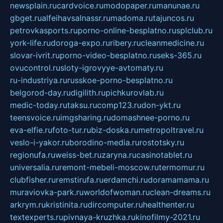
newsplain.ru
cardvoice.ru
modopaper.ru
manunae.ru
gbget.ru
alfeihavsalnassr.ru
madoma.ru
tajuncos.ru
petrovkasports.ru
porno-online-besplatno.ru
splclub.ru
york-life.ru
doroga-expo.ru
ribery.ru
cleanmedicine.ru
slovar-ivrit.ru
porno-video-besplatno.ru
seks-365.ru
ovucontrol.ru
sloty-igrovyye-avtomaty.ru
ru-industriya.ru
russkoe-porno-besplatno.ru
belgorod-day.ru
digilith.ru
pichkurovlab.ru
medic-today.ru
taksu.ru
comp123.ru
don-ykt.ru
teensvoice.ru
imgsharing.ru
domashnee-porno.ru
eva-elfie.ru
foto-tur.ru
biz-doska.ru
metropoltravel.ru
veslo-i-yakor.ru
borodino-media.ru
rostotsky.ru
regionufa.ru
weiss-bet.ru
zaryna.ru
casinotablet.ru
universalia.ru
remont-mebeli-moscow.ru
termomur.ru
clubfisher.ru
remstirufa.ru
erdamchi.ru
doramamama.ru
muraviovka-park.ru
worldofwoman.ru
clean-dreams.ru
arkrym.ru
kristinita.ru
dircomputer.ru
healthenter.ru
textexperts.ru
pivnaya-kruzhka.ru
kinofilmy-2021.ru