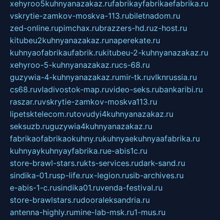
xehyroo5kuhnyanazakaz.ru
fabrikayfabrikaefabrika.ru
vskrytie-zamkov-moskva-113.ru
biletnadom.ru
zed-online.ru
pimchax.ru
brazzers-hd.ru
z-host.ru
kitubeu2kuhnyanazakaz.ru
naperekate.ru
kuhnyaofabrikaufabrik.ru
kitubeu-2-kuhnyanazakaz.ru
xehyroo-5-kuhnyanazakaz.ru
cs-68.ru
guzywia-4-kuhnyanazakaz.ru
mir-tk.ru
vlknrussia.ru
cs68.ru
vladivostok-map.ru
video-seks.ru
bankaribi.ru
raszar.ru
vskrytie-zamkov-moskva113.ru
lipetsktelecom.ru
tovudyi4kuhnyanazakaz.ru
seksuzb.ru
guzywia4kuhnyanazakaz.ru
fabrikaofabrikaokuhny.ru
kuhnyaekuhnyaafabrika.ru
kuhnyaykuhnyayfabrika.ru
e-abis1c.ru
store-brawl-stars.ru
kts-services.ru
dark-sand.ru
sindika-01.ru
sp-life.ru
x-legion.ru
sib-archives.ru
e-abis-1-c.ru
sindika01.ru
venda-festival.ru
store-brawlstars.ru
dooraleksandria.ru
antenna-highly.ru
mine-lab-msk.ru
1-mus.ru