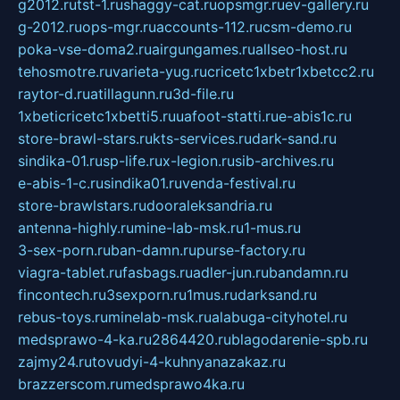
g2012.ru
tst-1.ru
shaggy-cat.ru
opsmgr.ru
ev-gallery.ru
g-2012.ru
ops-mgr.ru
accounts-112.ru
csm-demo.ru
poka-vse-doma2.ru
airgungames.ru
allseo-host.ru
tehosmotre.ru
varieta-yug.ru
cricetc1xbetr1xbetcc2.ru
raytor-d.ru
atillagunn.ru
3d-file.ru
1xbeticricetc1xbetti5.ru
uafoot-statti.ru
e-abis1c.ru
store-brawl-stars.ru
kts-services.ru
dark-sand.ru
sindika-01.ru
sp-life.ru
x-legion.ru
sib-archives.ru
e-abis-1-c.ru
sindika01.ru
venda-festival.ru
store-brawlstars.ru
dooraleksandria.ru
antenna-highly.ru
mine-lab-msk.ru
1-mus.ru
3-sex-porn.ru
ban-damn.ru
purse-factory.ru
viagra-tablet.ru
fasbags.ru
adler-jun.ru
bandamn.ru
fincontech.ru
3sexporn.ru
1mus.ru
darksand.ru
rebus-toys.ru
minelab-msk.ru
alabuga-cityhotel.ru
medsprawo-4-ka.ru
2864420.ru
blagodarenie-spb.ru
zajmy24.ru
tovudyi-4-kuhnyanazakaz.ru
brazzerscom.ru
medsprawo4ka.ru