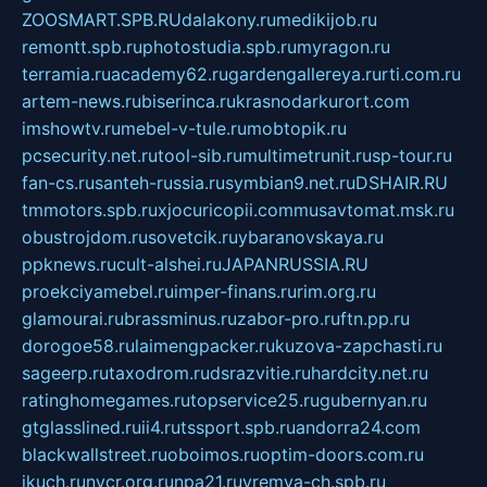
ZOOSMART.SPB.RU
dalakony.ru
medikijob.ru
remontt.spb.ru
photostudia.spb.ru
myragon.ru
terramia.ru
academy62.ru
gardengallereya.ru
rti.com.ru
artem-news.ru
biserinca.ru
krasnodarkurort.com
imshowtv.ru
mebel-v-tule.ru
mobtopik.ru
pcsecurity.net.ru
tool-sib.ru
multimetrunit.ru
sp-tour.ru
fan-cs.ru
santeh-russia.ru
symbian9.net.ru
DSHAIR.RU
tmmotors.spb.ru
xjocuricopii.com
musavtomat.msk.ru
obustrojdom.ru
sovetcik.ru
ybaranovskaya.ru
ppknews.ru
cult-alshei.ru
JAPANRUSSIA.RU
proekciyamebel.ru
imper-finans.ru
rim.org.ru
glamourai.ru
brassminus.ru
zabor-pro.ru
ftn.pp.ru
dorogoe58.ru
laimengpacker.ru
kuzova-zapchasti.ru
sageerp.ru
taxodrom.ru
dsrazvitie.ru
hardcity.net.ru
ratinghomegames.ru
topservice25.ru
gubernyan.ru
gtglasslined.ru
ii4.ru
tssport.spb.ru
andorra24.com
blackwallstreet.ru
oboimos.ru
optim-doors.com.ru
ikuch.ru
nycr.org.ru
npa21.ru
vremya-ch.spb.ru