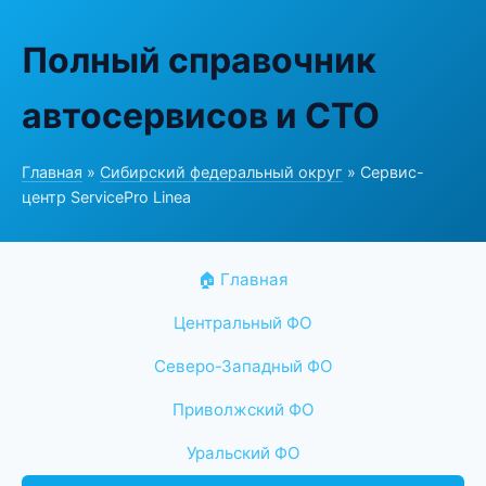
Полный справочник
автосервисов и СТО
Главная
»
Сибирский федеральный округ
» Сервис-
центр ServicePro Linea
🏠 Главная
Центральный ФО
Северо-Западный ФО
Приволжский ФО
Уральский ФО