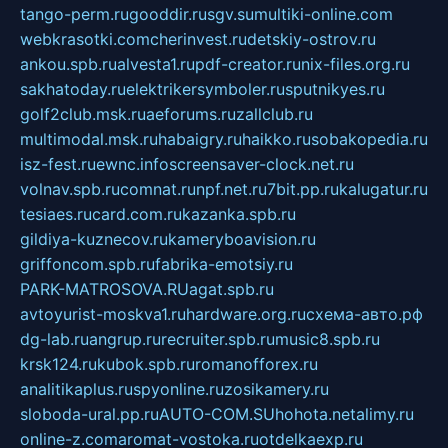
tango-perm.ru
gooddir.ru
sgv.su
multiki-online.com
webkrasotki.com
cherinvest.ru
detskiy-ostrov.ru
ankou.spb.ru
alvesta1.ru
pdf-creator.ru
nix-files.org.ru
sakhatoday.ru
elektrikersymboler.ru
sputnikyes.ru
golf2club.msk.ru
aeforums.ru
zallclub.ru
multimodal.msk.ru
habaigry.ru
haikko.ru
sobakopedia.ru
isz-fest.ru
ewnc.info
screensaver-clock.net.ru
volnav.spb.ru
comnat.ru
npf.net.ru
7bit.pp.ru
kalugatur.ru
tesiaes.ru
card.com.ru
kazanka.spb.ru
gildiya-kuznecov.ru
kameryboavision.ru
griffoncom.spb.ru
fabrika-emotsiy.ru
PARK-MATROSOVA.RU
agat.spb.ru
avtoyurist-moskva1.ru
hardware.org.ru
схема-авто.рф
dg-lab.ru
angrup.ru
recruiter.spb.ru
music8.spb.ru
krsk124.ru
kubok.spb.ru
romanofforex.ru
analitikaplus.ru
spyonline.ru
zosikamery.ru
sloboda-ural.pp.ru
AUTO-COM.SU
hohota.net
alimy.ru
online-z.com
aromat-vostoka.ru
otdelkaexp.ru