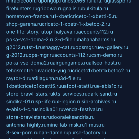
miraclecoon.ru
pongup.ru
hostel65.ru
liura.ru
glasspb.ru
firehunters.ru
gribowo.ru
gnalis.ru
bulkitula.ru
hometown-france.ru
1-xbeticricetc-1-xbetti-5.ru
shop-garena.ru
cricetc-1-xbetr-1-xbetcc-2.ru
one-life-story.ru
top-halyava.ru
accounts112.ru
poka-vse-doma-2.ru
3-d-file.ru
hahahaharms.ru
g2012.ru
tst-1.ru
shaggy-cat.ru
opsmgr.ru
ev-gallery.ru
g-2012.ru
ops-mgr.ru
accounts-112.ru
csm-demo.ru
poka-vse-doma2.ru
airgungames.ru
allseo-host.ru
tehosmotre.ru
varieta-yug.ru
cricetc1xbetr1xbetcc2.ru
raytor-d.ru
atillagunn.ru
3d-file.ru
1xbeticricetc1xbetti5.ru
uafoot-statti.ru
e-abis1c.ru
store-brawl-stars.ru
kts-services.ru
dark-sand.ru
sindika-01.ru
sp-life.ru
x-legion.ru
sib-archives.ru
e-abis-1-c.ru
sindika01.ru
venda-festival.ru
store-brawlstars.ru
dooraleksandria.ru
antenna-highly.ru
mine-lab-msk.ru
1-mus.ru
3-sex-porn.ru
ban-damn.ru
purse-factory.ru