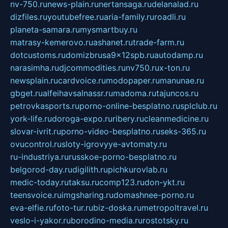
nv-750.ru
news-plain.ru
nertansaga.ru
delanalad.ru
dizfiles.ru
youtubefree.ru
aria-family.ru
roadli.ru
planeta-samara.ru
mysmartbuy.ru
matrasy-kemerovo.ru
ashanet.ru
trade-farm.ru
dotcustoms.ru
domizbrusa9x12spb.ru
autodamp.ru
narasimha.ru
djcommodities.ru
nv750.ru
x-ton.ru
newsplain.ru
cardvoice.ru
modopaper.ru
manunae.ru
gbget.ru
alfeihavsalnassr.ru
madoma.ru
tajuncos.ru
petrovkasports.ru
porno-online-besplatno.ru
splclub.ru
york-life.ru
doroga-expo.ru
ribery.ru
cleanmedicine.ru
slovar-ivrit.ru
porno-video-besplatno.ru
seks-365.ru
ovucontrol.ru
sloty-igrovyye-avtomaty.ru
ru-industriya.ru
russkoe-porno-besplatno.ru
belgorod-day.ru
digilith.ru
pichkurovlab.ru
medic-today.ru
taksu.ru
comp123.ru
don-ykt.ru
teensvoice.ru
imgsharing.ru
domashnee-porno.ru
eva-elfie.ru
foto-tur.ru
biz-doska.ru
metropoltravel.ru
veslo-i-yakor.ru
borodino-media.ru
rostotsky.ru