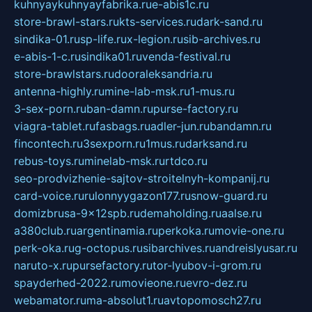
kuhnyaykuhnyayfabrika.ru
e-abis1c.ru
store-brawl-stars.ru
kts-services.ru
dark-sand.ru
sindika-01.ru
sp-life.ru
x-legion.ru
sib-archives.ru
e-abis-1-c.ru
sindika01.ru
venda-festival.ru
store-brawlstars.ru
dooraleksandria.ru
antenna-highly.ru
mine-lab-msk.ru
1-mus.ru
3-sex-porn.ru
ban-damn.ru
purse-factory.ru
viagra-tablet.ru
fasbags.ru
adler-jun.ru
bandamn.ru
fincontech.ru
3sexporn.ru
1mus.ru
darksand.ru
rebus-toys.ru
minelab-msk.ru
rtdco.ru
seo-prodvizhenie-sajtov-stroitelnyh-kompanij.ru
card-voice.ru
rulonnyygazon177.ru
snow-guard.ru
domizbrusa-9x12spb.ru
demaholding.ru
aalse.ru
a380club.ru
argentinamia.ru
perkoka.ru
movie-one.ru
perk-oka.ru
g-octopus.ru
sibarchives.ru
andreislyusar.ru
naruto-x.ru
pursefactory.ru
tor-lyubov-i-grom.ru
spayderhed-2022.ru
movieone.ru
evro-dez.ru
webamator.ru
ma-absolut1.ru
avtopomosch27.ru