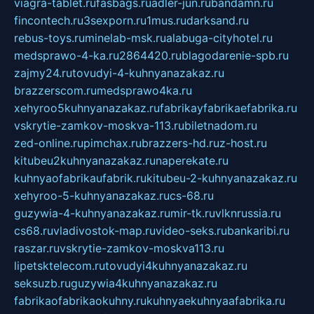
viagra-tablet.ru
fasbags.ru
adler-jun.ru
bandamn.ru
fincontech.ru
3sexporn.ru
1mus.ru
darksand.ru
rebus-toys.ru
minelab-msk.ru
alabuga-cityhotel.ru
medsprawo-4-ka.ru
2864420.ru
blagodarenie-spb.ru
zajmy24.ru
tovudyi-4-kuhnyanazakaz.ru
brazzerscom.ru
medsprawo4ka.ru
xehyroo5kuhnyanazakaz.ru
fabrikayfabrikaefabrika.ru
vskrytie-zamkov-moskva-113.ru
biletnadom.ru
zed-online.ru
pimchax.ru
brazzers-hd.ru
z-host.ru
kitubeu2kuhnyanazakaz.ru
naperekate.ru
kuhnyaofabrikaufabrik.ru
kitubeu-2-kuhnyanazakaz.ru
xehyroo-5-kuhnyanazakaz.ru
cs-68.ru
guzywia-4-kuhnyanazakaz.ru
mir-tk.ru
vlknrussia.ru
cs68.ru
vladivostok-map.ru
video-seks.ru
bankaribi.ru
raszar.ru
vskrytie-zamkov-moskva113.ru
lipetsktelecom.ru
tovudyi4kuhnyanazakaz.ru
seksuzb.ru
guzywia4kuhnyanazakaz.ru
fabrikaofabrikaokuhny.ru
kuhnyaekuhnyaafabrika.ru