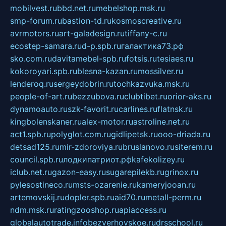
mobilvest.ru
bbd.net.ru
mebelshop.msk.ru
smp-forum.ru
bastion-td.ru
kosmoscreative.ru
avrmotors.ru
art-galadesign.ru
tiffany-c.ru
ecostep-samara.ru
d-p.spb.ru
галактика73.рф
sko.com.ru
davitamebel-spb.ru
fotsis.ru
tesiaes.ru
kokoroyari.spb.ru
blesna-kazan.ru
mossilver.ru
lenderoq.ru
sergeydobrin.ru
tochkazvuka.msk.ru
people-of-art.ru
bezzubova.ru
clubtibet.ru
orior-aks.ru
dynamoauto.ru
szk-favorit.ru
carlines.ru
flatnsk.ru
kingbolenskaner.ru
alex-motor.ru
astroline.net.ru
act1.spb.ru
polyglot.com.ru
gidlipetsk.ru
ooo-driada.ru
detsad125.ru
mir-zdoroviya.ru
bruslanovo.ru
siterem.ru
council.spb.ru
лодкипатриот.рф
kafekolizey.ru
iclub.net.ru
gazon-easy.ru
sugarepilekb.ru
grinox.ru
pylesostineco.ru
msts-ozarenie.ru
kameryjooan.ru
artemovskij.ru
dopler.spb.ru
aid70.ru
metall-perm.ru
ndm.msk.ru
ratingzooshop.ru
apiaccess.ru
globalautotrade.info
bezverhovskoe.ru
drsschool.ru