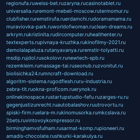
regionufa.ru
weiss-bet.ru
zaryna.ru
casinotablet.ru
universalia.ru
remont-mebeli-moscow.ru
termomur.ru
clubfisher.ru
remstirufa.ru
erdamchi.ru
doramamama.ru
muraviovka-park.ru
worldofwoman.ru
clean-dreams.ru
arkrym.ru
kristinita.ru
dircomputer.ru
healthenter.ru
textexperts.ru
pivnaya-kruzhka.ru
kinofilmy-2021.ru
demolalapaluza.ru
tanyavanya.ru
remstir-tolyatti.ru
msdip.ru
jdol.ru
sokolovr.ru
newtech-spb.ru
rezemkleim.ru
massage-tai.ru
seonub.ru
zvonitut.ru
biolisichka24.ru
mncraft-download.ru
algoritm-sistema.ru
godflesh.ru
ru-industria.ru
zebra-tlt.ru
okna-proficom.ru
erynok.ru
onlinekinospace.ru
startupstudio-fefu.ru
zarges-ru.ru
gegenjustizunrecht.ru
autobalashov.ru
utrovortu.ru
spiski-firm.ru
elara-m.ru
kinomusorka.ru
mkcslava.ru
2bets.ru
vintovoykompressor.ru
birminghamvsfulham.ru
sarmat-komp.ru
pioneeri.ru
amadis-chocolate.ru
shkurki-karakulya.ru