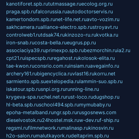
kanotiforet.spb.ru
tutmassage.ru
ecolog.org.ru
praga.spb.ru
falcorussia.ru
autodoctorservis.ru
kamertondom.spb.ru
net-life.net.ru
avto-vozim.ru
sakhcamera.ru
alliance-electro.spb.ru
stroyavt.ru
controlweb1.ru
tdsak74.ru
kinzozo-ru.ru
kvotka.ru
iron-snab.ru
costa-bella.ru
eugrus.pp.ru
associaciya39.ru
primexpo.spb.ru
bezmorchin.ru
ia2.ru
cpt21.ru
ispecspb.ru
regahost.ru
kolosok-elita.ru
tae-kwon.ru
consrio.com.ru
insiam.ru
avegainfo.ru
archery161.ru
bigencyclica.ru
vlast16.ru
korru.net
sarmiento.spb.su
extelopedia.ru
lammin-suo.spb.ru
iskatour.spb.ru
snpi.org.ru
running-line.ru
krygeva-spa.ru
chel.net.ru
rust-loco.ru
dugshop.ru
hl-beta.spb.ru
school494.spb.ru
mymubaby.ru
epoha-metalband.ru
ngr.spb.ru
rusgosnews.com
dieselvostok.ru
24hostel.msk.ru
w-dev.ru
f-ship.ru
regsmi.ru
filmnetwork.ru
malinasp.ru
kinosvin.ru
h2o-salon.ru
malutkayork.ru
deltaprim.spb.ru