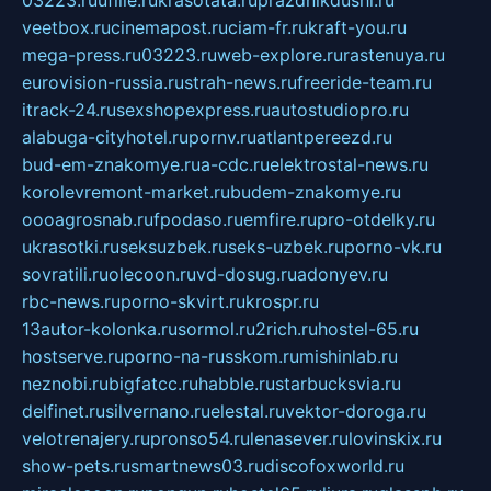
03223.ru
ufille.ru
krasotata.ru
prazdnikdushi.ru
veetbox.ru
cinemapost.ru
ciam-fr.ru
kraft-you.ru
mega-press.ru
03223.ru
web-explore.ru
rastenuya.ru
eurovision-russia.ru
strah-news.ru
freeride-team.ru
itrack-24.ru
sexshopexpress.ru
autostudiopro.ru
alabuga-cityhotel.ru
pornv.ru
atlantpereezd.ru
bud-em-znakomye.ru
a-cdc.ru
elektrostal-news.ru
korolevremont-market.ru
budem-znakomye.ru
oooagrosnab.ru
fpodaso.ru
emfire.ru
pro-otdelky.ru
ukrasotki.ru
seksuzbek.ru
seks-uzbek.ru
porno-vk.ru
sovratili.ru
olecoon.ru
vd-dosug.ru
adonyev.ru
rbc-news.ru
porno-skvirt.ru
krospr.ru
13autor-kolonka.ru
sormol.ru
2rich.ru
hostel-65.ru
hostserve.ru
porno-na-russkom.ru
mishinlab.ru
neznobi.ru
bigfatcc.ru
habble.ru
starbucksvia.ru
delfinet.ru
silvernano.ru
elestal.ru
vektor-doroga.ru
velotrenajery.ru
pronso54.ru
lenasever.ru
lovinskix.ru
show-pets.ru
smartnews03.ru
discofoxworld.ru