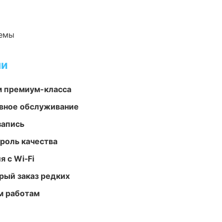
темы
ми
м премиум-класса
вное обслуживание
запись
роль качества
 с Wi‑Fi
рый заказ редких
м работам