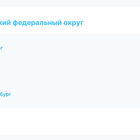
ский федеральный округ
рг
бург