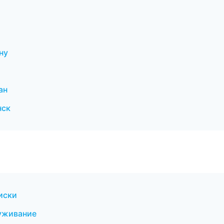
ну
ан
нск
иски
луживание