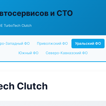
втосервисов и СТО
 TurboTech Clutch
ро-Западный ФО
Приволжский ФО
Уральский ФО
Южный ФО
Северо-Кавказский ФО
ch Clutch