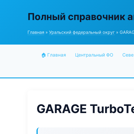
Полный справочник а
Главная
»
Уральский федеральный округ
» GARAGE
🏠 Главная
Центральный ФО
Севе
GARAGE TurboTe