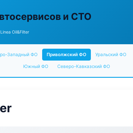
втосервисов и СТО
inea Oil&Filter
ро-Западный ФО
Приволжский ФО
Уральский ФО
Южный ФО
Северо-Кавказский ФО
ter