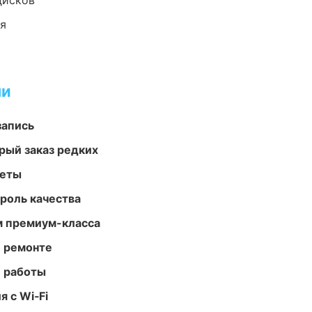
дисков
ия
ми
запись
рый заказ редких
меты
роль качества
м премиум-класса
и ремонте
е работы
 с Wi‑Fi