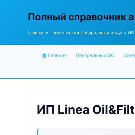
Полный справочник а
Главная
»
Приволжский федеральный округ
» ИП L
🏠 Главная
Центральный ФО
Севе
ИП Linea Oil&Fil