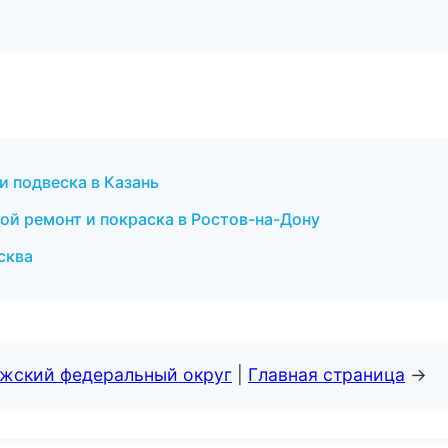
 и подвеска в Казань
ной ремонт и покраска в Ростов-на-Дону
сква
лжский федеральный округ
|
Главная страница
→