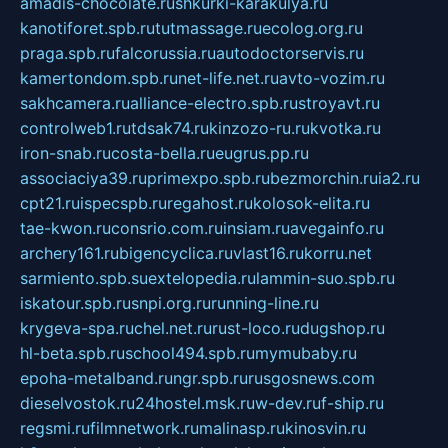
amadis-chocolate.ru
shkurki-karakulya.ru
kanotiforet.spb.ru
tutmassage.ru
ecolog.org.ru
praga.spb.ru
falcorussia.ru
autodoctorservis.ru
kamertondom.spb.ru
net-life.net.ru
avto-vozim.ru
sakhcamera.ru
alliance-electro.spb.ru
stroyavt.ru
controlweb1.ru
tdsak74.ru
kinzozo-ru.ru
kvotka.ru
iron-snab.ru
costa-bella.ru
eugrus.pp.ru
associaciya39.ru
primexpo.spb.ru
bezmorchin.ru
ia2.ru
cpt21.ru
ispecspb.ru
regahost.ru
kolosok-elita.ru
tae-kwon.ru
consrio.com.ru
insiam.ru
avegainfo.ru
archery161.ru
bigencyclica.ru
vlast16.ru
korru.net
sarmiento.spb.su
extelopedia.ru
lammin-suo.spb.ru
iskatour.spb.ru
snpi.org.ru
running-line.ru
krygeva-spa.ru
chel.net.ru
rust-loco.ru
dugshop.ru
hl-beta.spb.ru
school494.spb.ru
mymubaby.ru
epoha-metalband.ru
ngr.spb.ru
rusgosnews.com
dieselvostok.ru
24hostel.msk.ru
w-dev.ru
f-ship.ru
regsmi.ru
filmnetwork.ru
malinasp.ru
kinosvin.ru