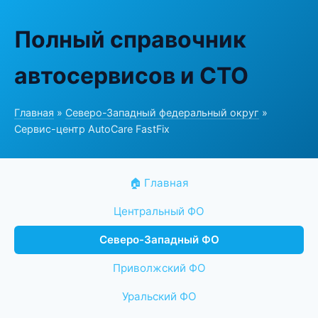
Полный справочник
автосервисов и СТО
Главная
»
Северо-Западный федеральный округ
»
Сервис-центр AutoCare FastFix
🏠 Главная
Центральный ФО
Северо-Западный ФО
Приволжский ФО
Уральский ФО