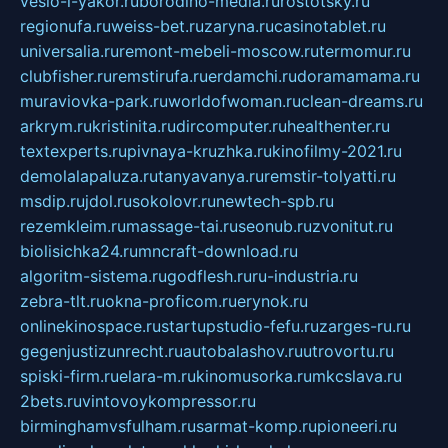
veslo-i-yakor.ru
borodino-media.ru
rostotsky.ru
regionufa.ru
weiss-bet.ru
zaryna.ru
casinotablet.ru
universalia.ru
remont-mebeli-moscow.ru
termomur.ru
clubfisher.ru
remstirufa.ru
erdamchi.ru
doramamama.ru
muraviovka-park.ru
worldofwoman.ru
clean-dreams.ru
arkrym.ru
kristinita.ru
dircomputer.ru
healthenter.ru
textexperts.ru
pivnaya-kruzhka.ru
kinofilmy-2021.ru
demolalapaluza.ru
tanyavanya.ru
remstir-tolyatti.ru
msdip.ru
jdol.ru
sokolovr.ru
newtech-spb.ru
rezemkleim.ru
massage-tai.ru
seonub.ru
zvonitut.ru
biolisichka24.ru
mncraft-download.ru
algoritm-sistema.ru
godflesh.ru
ru-industria.ru
zebra-tlt.ru
okna-proficom.ru
erynok.ru
onlinekinospace.ru
startupstudio-fefu.ru
zarges-ru.ru
gegenjustizunrecht.ru
autobalashov.ru
utrovortu.ru
spiski-firm.ru
elara-m.ru
kinomusorka.ru
mkcslava.ru
2bets.ru
vintovoykompressor.ru
birminghamvsfulham.ru
sarmat-komp.ru
pioneeri.ru