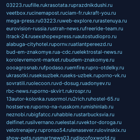
03223.ru
ufille.ru
krasotata.ru
prazdnikdushi.ru
veetbox.ru
cinemapost.ru
ciam-fr.ru
kraft-you.ru
mega-press.ru
03223.ru
web-explore.ru
rastenuya.ru
eurovision-russia.ru
strah-news.ru
freeride-team.ru
itrack-24.ru
sexshopexpress.ru
autostudiopro.ru
alabuga-cityhotel.ru
pornv.ru
atlantpereezd.ru
bud-em-znakomye.ru
a-cdc.ru
elektrostal-news.ru
korolevremont-market.ru
budem-znakomye.ru
oooagrosnab.ru
fpodaso.ru
emfire.ru
pro-otdelky.ru
ukrasotki.ru
seksuzbek.ru
seks-uzbek.ru
porno-vk.ru
sovratili.ru
olecoon.ru
vd-dosug.ru
adonyev.ru
rbc-news.ru
porno-skvirt.ru
krospr.ru
13autor-kolonka.ru
sormol.ru
2rich.ru
hostel-65.ru
hostserve.ru
porno-na-russkom.ru
mishinlab.ru
neznobi.ru
bigfatcc.ru
habble.ru
starbucksvia.ru
delfinet.ru
silvernano.ru
elestal.ru
vektor-doroga.ru
velotrenajery.ru
pronso54.ru
lenasever.ru
lovinskix.ru
show-pets.ru
smartnews03.ru
discofoxworld.ru