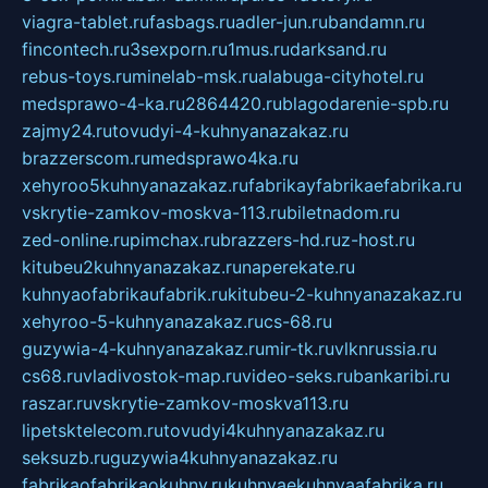
viagra-tablet.ru
fasbags.ru
adler-jun.ru
bandamn.ru
fincontech.ru
3sexporn.ru
1mus.ru
darksand.ru
rebus-toys.ru
minelab-msk.ru
alabuga-cityhotel.ru
medsprawo-4-ka.ru
2864420.ru
blagodarenie-spb.ru
zajmy24.ru
tovudyi-4-kuhnyanazakaz.ru
brazzerscom.ru
medsprawo4ka.ru
xehyroo5kuhnyanazakaz.ru
fabrikayfabrikaefabrika.ru
vskrytie-zamkov-moskva-113.ru
biletnadom.ru
zed-online.ru
pimchax.ru
brazzers-hd.ru
z-host.ru
kitubeu2kuhnyanazakaz.ru
naperekate.ru
kuhnyaofabrikaufabrik.ru
kitubeu-2-kuhnyanazakaz.ru
xehyroo-5-kuhnyanazakaz.ru
cs-68.ru
guzywia-4-kuhnyanazakaz.ru
mir-tk.ru
vlknrussia.ru
cs68.ru
vladivostok-map.ru
video-seks.ru
bankaribi.ru
raszar.ru
vskrytie-zamkov-moskva113.ru
lipetsktelecom.ru
tovudyi4kuhnyanazakaz.ru
seksuzb.ru
guzywia4kuhnyanazakaz.ru
fabrikaofabrikaokuhny.ru
kuhnyaekuhnyaafabrika.ru