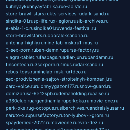
kuhnyaykuhnyayfabrika.ru
e-abis1c.ru
store-brawl-stars.ru
kts-services.ru
dark-sand.ru
sindika-01.ru
sp-life.ru
x-legion.ru
sib-archives.ru
e-abis-1-c.ru
sindika01.ru
venda-festival.ru
store-brawlstars.ru
dooraleksandria.ru
antenna-highly.ru
mine-lab-msk.ru
1-mus.ru
3-sex-porn.ru
ban-damn.ru
purse-factory.ru
viagra-tablet.ru
fasbags.ru
adler-jun.ru
bandamn.ru
fincontech.ru
3sexporn.ru
1mus.ru
darksand.ru
rebus-toys.ru
minelab-msk.ru
rtdco.ru
seo-prodvizhenie-sajtov-stroitelnyh-kompanij.ru
card-voice.ru
rulonnyygazon177.ru
snow-guard.ru
domizbrusa-9x12spb.ru
demaholding.ru
aalse.ru
a380club.ru
argentinamia.ru
perkoka.ru
movie-one.ru
perk-oka.ru
g-octopus.ru
sibarchives.ru
andreislyusar.ru
naruto-x.ru
pursefactory.ru
tor-lyubov-i-grom.ru
spayderhed-2022.ru
movieone.ru
evro-dez.ru
webamator.ru
ma-absolut1.ru
avtopomosch27.ru