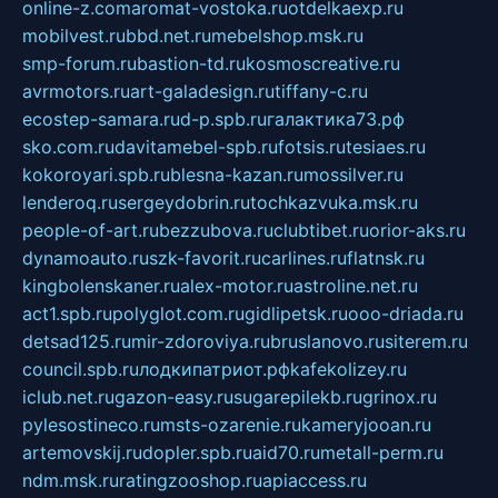
online-z.com
aromat-vostoka.ru
otdelkaexp.ru
mobilvest.ru
bbd.net.ru
mebelshop.msk.ru
smp-forum.ru
bastion-td.ru
kosmoscreative.ru
avrmotors.ru
art-galadesign.ru
tiffany-c.ru
ecostep-samara.ru
d-p.spb.ru
галактика73.рф
sko.com.ru
davitamebel-spb.ru
fotsis.ru
tesiaes.ru
kokoroyari.spb.ru
blesna-kazan.ru
mossilver.ru
lenderoq.ru
sergeydobrin.ru
tochkazvuka.msk.ru
people-of-art.ru
bezzubova.ru
clubtibet.ru
orior-aks.ru
dynamoauto.ru
szk-favorit.ru
carlines.ru
flatnsk.ru
kingbolenskaner.ru
alex-motor.ru
astroline.net.ru
act1.spb.ru
polyglot.com.ru
gidlipetsk.ru
ooo-driada.ru
detsad125.ru
mir-zdoroviya.ru
bruslanovo.ru
siterem.ru
council.spb.ru
лодкипатриот.рф
kafekolizey.ru
iclub.net.ru
gazon-easy.ru
sugarepilekb.ru
grinox.ru
pylesostineco.ru
msts-ozarenie.ru
kameryjooan.ru
artemovskij.ru
dopler.spb.ru
aid70.ru
metall-perm.ru
ndm.msk.ru
ratingzooshop.ru
apiaccess.ru