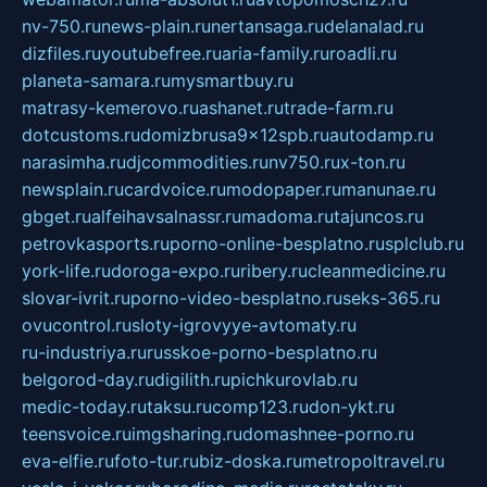
nv-750.ru
news-plain.ru
nertansaga.ru
delanalad.ru
dizfiles.ru
youtubefree.ru
aria-family.ru
roadli.ru
planeta-samara.ru
mysmartbuy.ru
matrasy-kemerovo.ru
ashanet.ru
trade-farm.ru
dotcustoms.ru
domizbrusa9x12spb.ru
autodamp.ru
narasimha.ru
djcommodities.ru
nv750.ru
x-ton.ru
newsplain.ru
cardvoice.ru
modopaper.ru
manunae.ru
gbget.ru
alfeihavsalnassr.ru
madoma.ru
tajuncos.ru
petrovkasports.ru
porno-online-besplatno.ru
splclub.ru
york-life.ru
doroga-expo.ru
ribery.ru
cleanmedicine.ru
slovar-ivrit.ru
porno-video-besplatno.ru
seks-365.ru
ovucontrol.ru
sloty-igrovyye-avtomaty.ru
ru-industriya.ru
russkoe-porno-besplatno.ru
belgorod-day.ru
digilith.ru
pichkurovlab.ru
medic-today.ru
taksu.ru
comp123.ru
don-ykt.ru
teensvoice.ru
imgsharing.ru
domashnee-porno.ru
eva-elfie.ru
foto-tur.ru
biz-doska.ru
metropoltravel.ru