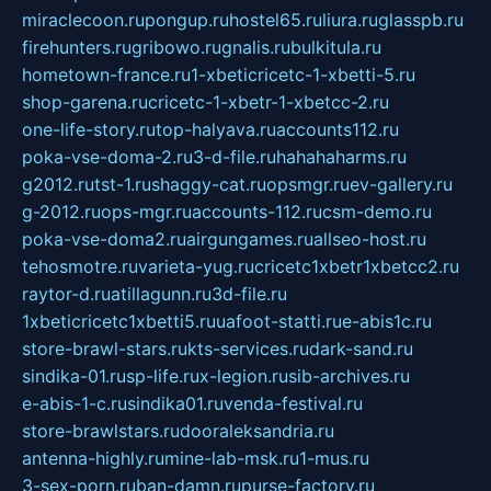
miraclecoon.ru
pongup.ru
hostel65.ru
liura.ru
glasspb.ru
firehunters.ru
gribowo.ru
gnalis.ru
bulkitula.ru
hometown-france.ru
1-xbeticricetc-1-xbetti-5.ru
shop-garena.ru
cricetc-1-xbetr-1-xbetcc-2.ru
one-life-story.ru
top-halyava.ru
accounts112.ru
poka-vse-doma-2.ru
3-d-file.ru
hahahaharms.ru
g2012.ru
tst-1.ru
shaggy-cat.ru
opsmgr.ru
ev-gallery.ru
g-2012.ru
ops-mgr.ru
accounts-112.ru
csm-demo.ru
poka-vse-doma2.ru
airgungames.ru
allseo-host.ru
tehosmotre.ru
varieta-yug.ru
cricetc1xbetr1xbetcc2.ru
raytor-d.ru
atillagunn.ru
3d-file.ru
1xbeticricetc1xbetti5.ru
uafoot-statti.ru
e-abis1c.ru
store-brawl-stars.ru
kts-services.ru
dark-sand.ru
sindika-01.ru
sp-life.ru
x-legion.ru
sib-archives.ru
e-abis-1-c.ru
sindika01.ru
venda-festival.ru
store-brawlstars.ru
dooraleksandria.ru
antenna-highly.ru
mine-lab-msk.ru
1-mus.ru
3-sex-porn.ru
ban-damn.ru
purse-factory.ru