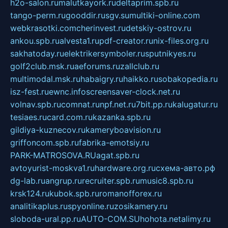
h2o-salon.ru
malutkayork.ru
deltaprim.spb.ru
tango-perm.ru
gooddir.ru
sgv.su
multiki-online.com
webkrasotki.com
cherinvest.ru
detskiy-ostrov.ru
ankou.spb.ru
alvesta1.ru
pdf-creator.ru
nix-files.org.ru
sakhatoday.ru
elektrikersymboler.ru
sputnikyes.ru
golf2club.msk.ru
aeforums.ru
zallclub.ru
multimodal.msk.ru
habaigry.ru
haikko.ru
sobakopedia.ru
isz-fest.ru
ewnc.info
screensaver-clock.net.ru
volnav.spb.ru
comnat.ru
npf.net.ru
7bit.pp.ru
kalugatur.ru
tesiaes.ru
card.com.ru
kazanka.spb.ru
gildiya-kuznecov.ru
kameryboavision.ru
griffoncom.spb.ru
fabrika-emotsiy.ru
PARK-MATROSOVA.RU
agat.spb.ru
avtoyurist-moskva1.ru
hardware.org.ru
схема-авто.рф
dg-lab.ru
angrup.ru
recruiter.spb.ru
music8.spb.ru
krsk124.ru
kubok.spb.ru
romanofforex.ru
analitikaplus.ru
spyonline.ru
zosikamery.ru
sloboda-ural.pp.ru
AUTO-COM.SU
hohota.net
alimy.ru