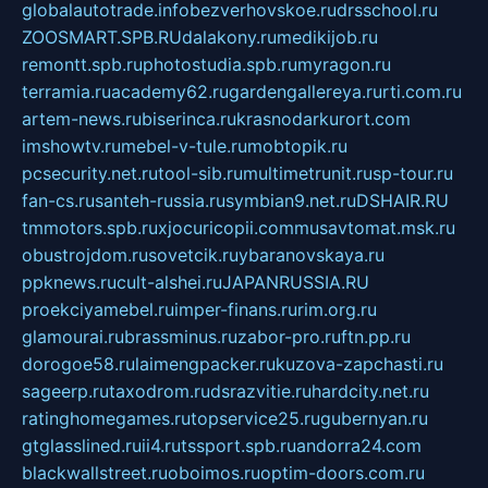
globalautotrade.info
bezverhovskoe.ru
drsschool.ru
ZOOSMART.SPB.RU
dalakony.ru
medikijob.ru
remontt.spb.ru
photostudia.spb.ru
myragon.ru
terramia.ru
academy62.ru
gardengallereya.ru
rti.com.ru
artem-news.ru
biserinca.ru
krasnodarkurort.com
imshowtv.ru
mebel-v-tule.ru
mobtopik.ru
pcsecurity.net.ru
tool-sib.ru
multimetrunit.ru
sp-tour.ru
fan-cs.ru
santeh-russia.ru
symbian9.net.ru
DSHAIR.RU
tmmotors.spb.ru
xjocuricopii.com
musavtomat.msk.ru
obustrojdom.ru
sovetcik.ru
ybaranovskaya.ru
ppknews.ru
cult-alshei.ru
JAPANRUSSIA.RU
proekciyamebel.ru
imper-finans.ru
rim.org.ru
glamourai.ru
brassminus.ru
zabor-pro.ru
ftn.pp.ru
dorogoe58.ru
laimengpacker.ru
kuzova-zapchasti.ru
sageerp.ru
taxodrom.ru
dsrazvitie.ru
hardcity.net.ru
ratinghomegames.ru
topservice25.ru
gubernyan.ru
gtglasslined.ru
ii4.ru
tssport.spb.ru
andorra24.com
blackwallstreet.ru
oboimos.ru
optim-doors.com.ru